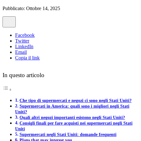
Pubblicato: Ottobre 14, 2025
Facebook
Twitter
LinkedIn
Email
Copia il link
In questo articolo
Che tipo di supermercati e negozi ci sono negli Stati Uniti?
Supermercati in America: quali sono i migliori negli Stati
Uniti?
Quali altri negozi importanti esistono negli Stati Uniti?
Consigli finali per fare acquisti nei supermercati negli Stati
Uniti
Supermercati negli Stati Uniti: domande frequenti
Plans that may interest you