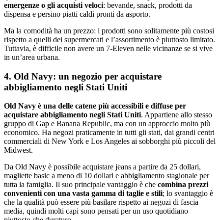
emergenze o gli acquisti veloci
: bevande, snack, prodotti da
dispensa e persino piatti caldi pronti da asporto.
Ma la comodità ha un prezzo: i prodotti sono solitamente più costosi
rispetto a quelli dei supermercati e l’assortimento è piuttosto limitato.
Tuttavia, è difficile non avere un 7-Eleven nelle vicinanze se si vive
in un’area urbana.
4. Old Navy: un negozio per acquistare
abbigliamento negli Stati Uniti
Old Navy è una delle catene più accessibili e diffuse per
acquistare abbigliamento negli Stati Uniti
. Appartiene allo stesso
gruppo di Gap e Banana Republic, ma con un approccio molto più
economico. Ha negozi praticamente in tutti gli stati, dai grandi centri
commerciali di New York e Los Angeles ai sobborghi più piccoli del
Midwest.
Da Old Navy è possibile acquistare jeans a partire da 25 dollari,
magliette basic a meno di 10 dollari e abbigliamento stagionale per
tutta la famiglia. Il suo principale vantaggio è che
combina prezzi
convenienti con una vasta gamma di taglie e stili
; lo svantaggio è
che la qualità può essere più basilare rispetto ai negozi di fascia
media, quindi molti capi sono pensati per un uso quotidiano
piuttosto che duraturo.