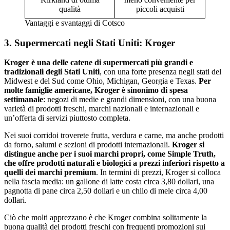
qualità
piccoli acquisti
Vantaggi e svantaggi di Cotsco
3. Supermercati negli Stati Uniti: Kroger
Kroger è una delle catene di supermercati più grandi e
tradizionali degli Stati Uniti
, con una forte presenza negli stati del
Midwest e del Sud come Ohio, Michigan, Georgia e Texas.
Per
molte famiglie americane, Kroger è sinonimo di spesa
settimanale
: negozi di medie e grandi dimensioni, con una buona
varietà di prodotti freschi, marchi nazionali e internazionali e
un’offerta di servizi piuttosto completa.
Nei suoi corridoi troverete frutta, verdura e carne, ma anche prodotti
da forno, salumi e sezioni di prodotti internazionali.
Kroger si
distingue anche per i suoi marchi propri, come Simple Truth,
che offre prodotti naturali e biologici a prezzi inferiori rispetto a
quelli dei marchi premium
. In termini di prezzi, Kroger si colloca
nella fascia media: un gallone di latte costa circa 3,80 dollari, una
pagnotta di pane circa 2,50 dollari e un chilo di mele circa 4,00
dollari.
Ciò che molti apprezzano è che Kroger combina solitamente la
buona qualità dei prodotti freschi con frequenti promozioni sui