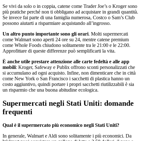
Se vivi da solo o in coppia, catene come Trader Joe’s o Kroger sono
più pratiche perché non ti obbligano ad acquistare in grandi quantità.
Se invece fai parte di una famiglia numerosa, Costco o Sam’s Club
possono aiutarti a risparmiare acquistando all’ingrosso.
Un altro punto importante sono gli orari
. Molti supermercati
come Walmart sono aperti 24 ore su 24, mentre catene premium
come Whole Foods chiudono solitamente tra le 21:00 e le 22:00.
Approfittare di queste differenze può semplificarti la vita.
È anche utile prestare attenzione alle carte fedeltà e alle app
mobili
: Kroger, Safeway e Publix offrono sconti personalizzati che
si accumulano ad ogni acquisto. Infine, non dimenticare che in città
come New York o San Francisco i sacchetti di plastica hanno un
costo aggiuntivo, quindi portare i propri sacchetti riutilizzabili è sia
un risparmio che una buona abitudine ecologica.
Supermercati negli Stati Uniti: domande
frequenti
Qual è il supermercato più economico negli Stati Uniti?
In generale, Walmart e Aldi sono solitamente i più economici. Da