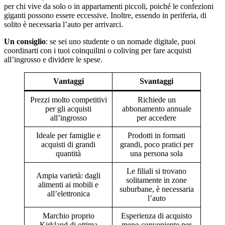
per chi vive da solo o in appartamenti piccoli, poiché le confezioni
giganti possono essere eccessive. Inoltre, essendo in periferia, di
solito è necessaria l’auto per arrivarci.
Un consiglio
: se sei uno studente o un nomade digitale, puoi
coordinarti con i tuoi coinquilini o coliving per fare acquisti
all’ingrosso e dividere le spese.
Vantaggi
Svantaggi
Prezzi molto competitivi
Richiede un
per gli acquisti
abbonamento annuale
all’ingrosso
per accedere
Ideale per famiglie e
Prodotti in formati
acquisti di grandi
grandi, poco pratici per
quantità
una persona sola
Le filiali si trovano
Ampia varietà: dagli
solitamente in zone
alimenti ai mobili e
suburbane, è necessaria
all’elettronica
l’auto
Marchio proprio
Esperienza di acquisto
Kirkland di ottima
meno conveniente per