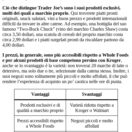
Ciò che distingue Trader Joe’s sono i suoi prodotti esclusivi,
molti dei quali a marchio proprio
. Qui troverete piatti pronti
originali, snack salutari, vini a buon prezzo e prodotti internazionali
difficili da trovare in altre catene. Ad esempio, una bottiglia del suo
famoso “Two-Buck Chuck” (vino del marchio Charles Shaw) costa
circa 3,50 dollari, una scatola di cereali del proprio marchio costa
circa 2,99 dollari e i piatti surgelati pronti da riscaldare partono da
4,00 dollari.
I prezzi, in generale, sono più accessibili rispetto a Whole Foods
e per alcuni prodotti di base competono persino con Kroger
,
anche se lo svantaggio è la varietà: non troverai 20 marche di latte o
detersivo, ma solo due o tre, selezionate dalla catena stessa. Inoltre, i
suoi negozi sono solitamente più piccoli e molto affollati, il che può
rendere l’esperienza di acquisto un po’ caotica nelle ore di punta.
Vantaggi
Svantaggi
Prodotti esclusivi e di
Varietà ridotta rispetto a
qualità a marchio proprio
Kroger o Walmart
Prezzi accessibili rispetto
Negozi piccoli e molto
a Whole Foods
affollati