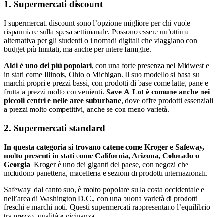
1. Supermercati discount
I supermercati discount sono l’opzione migliore per chi vuole
risparmiare sulla spesa settimanale. Possono essere un’ottima
alternativa per gli studenti o i nomadi digitali che viaggiano con
budget più limitati, ma anche per intere famiglie.
Aldi
è uno dei più popolari
, con una forte presenza nel Midwest e
in stati come Illinois, Ohio o Michigan. Il suo modello si basa su
marchi propri e prezzi bassi, con prodotti di base come latte, pane e
frutta a prezzi molto convenienti.
Save-A-Lot
è comune anche nei
piccoli centri e nelle aree suburbane
, dove offre prodotti essenziali
a prezzi molto competitivi, anche se con meno varietà.
2. Supermercati standard
In questa categoria si trovano catene come Kroger e Safeway,
molto presenti in stati come California, Arizona, Colorado o
Georgia
. Kroger è uno dei giganti del paese, con negozi che
includono panetteria, macelleria e sezioni di prodotti internazionali.
Safeway, dal canto suo, è molto popolare sulla costa occidentale e
nell’area di Washington D.C., con una buona varietà di prodotti
freschi e marchi noti. Questi supermercati rappresentano l’equilibrio
tra prezzo, qualità e vicinanza.