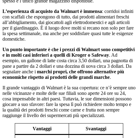
spesso è l’unico grande magazzino disponibile.
L’esperienza di acquisto da Walmart è immensa
: corridoi infiniti
con scaffali che espongono di tutto, dai prodotti alimentari freschi
all’abbigliamento, dai giocattoli agli elettrodomestici e agli articoli
per il giardinaggio. È il luogo dove molti si recano non solo per fare
la spesa settimanale, ma anche per soddisfare quasi tutte le esigenze
domestiche.
Un punto importante è che i prezzi di Walmart sono competitivi
e in molti casi inferiori a quelli di Kroger o Safeway
. Ad
esempio, un gallone di latte costa circa 3,50 dollari, una pagnotta di
pane a partire da 2 dollari e una dozzina di uova circa 3 dollari. Da
segnalare anche i
marchi propri, che offrono alternative più
economiche rispetto ai prodotti delle grandi marche
.
Il grande vantaggio di Walmart è la sua copertura: ce n’è sempre uno
nelle vicinanze e molte delle sue filiali sono aperte 24 ore su 24,
cosa impensabile in altri paesi. Tuttavia, le sue dimensioni possono
giocare a suo sfavore: fare la spesa lì può richiedere molto tempo e
la qualità dei prodotti freschi come carne e frutta non sempre
raggiunge il livello dei supermercati più specializzati.
Vantaggi
Svantaggi