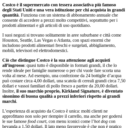
Costco è il supermercato con tessera associativa più famoso
degli Stati Uniti e una vera istituzione per chi acquista in grandi
quantità
. Funziona con un sistema di abbonamento annuale che
consente di accedere a prezzi molto competitivi, soprattutto per i
prodotti alimentari e gli articoli di uso quotidiano.
I suoi negozi si trovano solitamente in aree suburbane e città come
Houston, Seattle, Las Vegas o Atlanta, con spazi enormi che
includono prodotti alimentari freschi e surgelati, abbigliamento,
mobili, televisori ed elettrodomestici.
Ciò che distingue Costco è la sua attenzione agli acquisti
all’ingrosso
: quasi tutto è disponibile in formati grandi, il che lo
rende ideale per famiglie numerose o per chi vuole fare scorta una
volta al mese. Ad esempio, una confezione da 24 bottiglie d’acqua
può costare circa 4,00 dollari, una scatola di cereali grandi circa 7,50
dollari e vassoi familiari di pollo fresco a partire da 20,00 dollari.
Inoltre,
il suo marchio proprio, Kirkland Signature, è diventato
sinonimo di buona qualità a prezzi inferiori rispetto ai grandi
marchi
.
L’esperienza di acquisto da Costco è unica: molti clienti ne
approfittano non solo per riempire il carrello, ma anche per godersi
le sue famose
food court
, con menu iconici come l’
hot dog
con
bevanda a 1,50 dollari. Il lato meno favorevole è che non è pratico