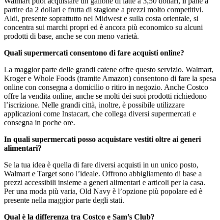
Walmart puoi acquistare un gallone di latte a 3,50 dollari, il pane a
partire da 2 dollari e frutta di stagione a prezzi molto competitivi.
Aldi, presente soprattutto nel Midwest e sulla costa orientale, si
concentra sui marchi propri ed è ancora più economico su alcuni
prodotti di base, anche se con meno varietà.
Quali supermercati consentono di fare acquisti online?
La maggior parte delle grandi catene offre questo servizio. Walmart,
Kroger e Whole Foods (tramite Amazon) consentono di fare la spesa
online con consegna a domicilio o ritiro in negozio. Anche Costco
offre la vendita online, anche se molti dei suoi prodotti richiedono
l’iscrizione. Nelle grandi città, inoltre, è possibile utilizzare
applicazioni come Instacart, che collega diversi supermercati e
consegna in poche ore.
In quali supermercati posso acquistare vestiti oltre ai generi
alimentari?
Se la tua idea è quella di fare diversi acquisti in un unico posto,
Walmart e Target sono l’ideale. Offrono abbigliamento di base a
prezzi accessibili insieme a generi alimentari e articoli per la casa.
Per una moda più varia, Old Navy è l’opzione più popolare ed è
presente nella maggior parte degli stati.
Qual è la differenza tra Costco e Sam’s Club?