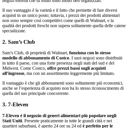
negozi enormi che di solito sono molto ben organizzati.
Il suo vantaggio è la varietà e il fatto che permette di fare diversi
acquisti in un unico posto; tuttavia, i prezzi dei prodotti alimentari
non sono sempre così competitivi come quelli di Walmart, e la
qualità dei prodotti freschi non supera solitamente quella delle catene
specializzate.
2. Sam’s Club
Sam’s Club, di proprietà di Walmart,
funziona con lo stesso
modello di abbonamento di Costco
. I suoi negozi sono distribuiti
in tutto il paese, con una forte presenza negli stati del sud e del
Midwest. Come Costco,
offre prezzi bassi sugli acquisti
all’ingrosso
, ma con un assortimento leggermente più limitato.
Il vantaggio è che gli abbonamenti sono solitamente più economici,
anche se l’esperienza di acquisto non ha lo stesso riconoscimento di
quella del suo principale concorrente.
3. 7-Eleven
7-Eleven
è il negozio di generi alimentari più popolare negli
Stati Uniti
. Presente praticamente in tutte le grandi città e nei
quartieri suburbani, è aperto 24 ore su 24 ed
è perfetto per le