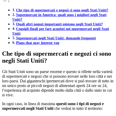
Che tipo di supermercati e negozi ci sono negli Stati Uniti?
Supermercati in America: quali sono i migliori negli Stati
Uniti?
Quali altri negozi importanti esistono negli Stati Uniti?
Consigli finali per fare acquisti nei supermercati negli Stati
Uniti
Supermercati negli Stati Uniti: domande frequenti
Plans that may interest you
Che tipo di supermercati e negozi ci sono
negli Stati Uniti?
Gli Stati Uniti sono un paese enorme e questo si riflette nella varietà
di supermercati e negozi che si possono trovare nelle loro città e nei
loro paesi. Dai giganteschi ipermercati dove si può trovare di tutto in
un unico posto ai piccoli negozi di alimentari aperti 24 ore su 24,
l’esperienza di acquisto dipende molto dalla città o dallo stato in cui
si vive.
In ogni caso, in linea di massima
questi sono i tipi di negozi e
supermercati negli Stati Uniti
che vedrai in tutto il territorio: