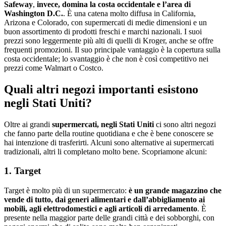
Safeway
,
invece, domina la
costa occidentale e l’area di
Washington D.C.
. È una catena molto diffusa in California,
Arizona e Colorado, con supermercati di medie dimensioni e un
buon assortimento di prodotti freschi e marchi nazionali. I suoi
prezzi sono leggermente più alti di quelli di Kroger, anche se offre
frequenti promozioni. Il suo principale vantaggio è la copertura sulla
costa occidentale; lo svantaggio è che non è così competitivo nei
prezzi come Walmart o Costco.
Quali altri negozi importanti esistono
negli Stati Uniti?
Oltre ai grandi
supermercati, negli Stati Uniti
ci sono altri negozi
che fanno parte della routine quotidiana e che è bene conoscere se
hai intenzione di trasferirti. Alcuni sono alternative ai supermercati
tradizionali, altri li completano molto bene. Scopriamone alcuni:
1. Target
Target è molto più di un supermercato:
è un grande magazzino che
vende di tutto, dai generi alimentari e dall’abbigliamento ai
mobili, agli elettrodomestici e agli articoli di arredamento
. È
presente nella maggior parte delle grandi città e dei sobborghi, con