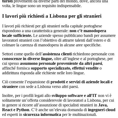
turisti
provenienti da diverse parti del mondo, dove, ancora una
volta, le lingue sono un requisito indispensabile.
I lavori più richiesti a Lisbona per gli stranieri
I lavori più richiesti per gli stranieri nella capitale portoghese
rispondono a una caratteristica generale:
non c’è manodopera
locale sufficiente.
Le aziende spesso pubblicano bandi per assumere
lavoratori stranieri con l’obiettivo di attrarre talenti dall’estero e di
colmare la carenza di manodopera in alcune aree specifiche.
Settori come quello dell’
assistenza clienti
richiedono personale con
conoscenze in diverse lingue,
oltre all’inglese e al portoghese, per
cui spesso
assumono personale proveniente da altri paesi
,
affinché fornisca
supporto specializzato, effettui vendite
o
addirittura risponda alle richieste nelle loro lingue.
Ciò consente l’espansione di
prodotti e servizi di aziende locali e
straniere
con sede a Lisbona verso altri paesi.
Inoltre, per i profili legati allo
sviluppo software e all’IT
non vi è
solitamente un’offerta considerevole di lavoratori a Lisbona, per cui
in genere si ricorre all’assunzione di specialisti stranieri in
Java,
React e Python
. C’è anche un’elevata domanda di
ingegneri cloud
ed esperti in
sicurezza informatica
per le multinazionali.