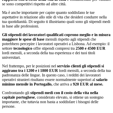
se sono competitivi rispetto ad altre città.
Ma è anche importante per capire quanto soddisfano le tue
aspettative in relazione allo stile di vita che desideri condurre nella
tua quotidianità. Di seguito ti illustriamo quali sono gli stipendi medi
in base alle professioni.
Gli stipendi dei lavoratori qualificati coprono meglio e in misura
maggiore le spese di base
mensili rispetto agli stipendi che
potrebbero percepire i lavoratori operativi a Lisbona. Ad esempio: il
settore
tecnologico
offre stipendi compresi tra
2500 e 4500 EUR
lordi mensili, a seconda della tua esperienza e dei tuoi titoli
universitari.
Nel frattempo, per le posizioni nel
servizio clienti gli stipendi si
aggirano tra i 1200 e i 1800 EUR
lordi mensili, a seconda della tua
padronanza delle lingue. In questo caso, i redditi dei lavoratori
operativi stranieri risultano essere normalmente superiori al
salario
minimo mensile in Portogallo,
che arriva a
920 EUR al mese.
Confrontando gli
stipendi medi con il costo della vita nella
capitale portoghese
, considerato elevato, si ottiene un sostegno
importante, che tuttavia non basta a soddisfare i bisogni delle
persone.