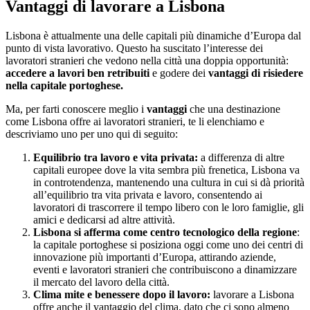
Vantaggi di lavorare a Lisbona
Lisbona è attualmente una delle capitali più dinamiche d’Europa dal
punto di vista lavorativo. Questo ha suscitato l’interesse dei
lavoratori stranieri che vedono nella città una doppia opportunità:
accedere a lavori ben retribuiti
e godere dei
vantaggi di risiedere
nella capitale portoghese.
Ma, per farti conoscere meglio i
vantaggi
che una destinazione
come Lisbona offre ai lavoratori stranieri, te li elenchiamo e
descriviamo uno per uno qui di seguito:
Equilibrio tra lavoro e vita privata:
a differenza di altre
capitali europee dove la vita sembra più frenetica, Lisbona va
in controtendenza, mantenendo una cultura in cui si dà priorità
all’equilibrio tra vita privata e lavoro, consentendo ai
lavoratori di trascorrere il tempo libero con le loro famiglie, gli
amici e dedicarsi ad altre attività.
Lisbona si afferma come centro tecnologico della regione
:
la capitale portoghese si posiziona oggi come uno dei centri di
innovazione più importanti d’Europa, attirando aziende,
eventi e lavoratori stranieri che contribuiscono a dinamizzare
il mercato del lavoro della città.
Clima mite e benessere dopo il lavoro:
lavorare a Lisbona
offre anche il vantaggio del clima, dato che ci sono almeno