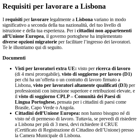
Requisiti per lavorare a Lisbona
I
requisiti
per
lavorare
legalmente a
Lisbona
variano in modo
significativo a seconda della tua nazionalità, del tuo livello di
istruzione e della tua esperienza. Per i
cittadini non appartenenti
all’Unione Europea
, il governo portoghese ha implementato
diverse opzioni migratorie
per facilitare l’ingresso dei lavoratori.
Te le illustriamo qui di seguito.
Documenti
Visti per lavoratori extra UE:
visto per
ricerca di lavoro
(di 4 mesi prorogabile),
visto di soggiorno per lavoro (D1)
per chi ha un’offerta o un contratto di lavoro firmato a
Lisbona,
visto per lavoratori altamente qualificati (D3)
per
professionisti con istruzione superiore e retribuzioni elevate, e
il
visto di soggiorno CPLP – Comunità dei Paesi di
Lingua Portoghese,
pensata per i cittadini di paesi come
Brasile, Capo Verde o Angola.
Cittadini dell’Unione Europea:
non hanno bisogno né di
visto né di permesso di lavoro. Tuttavia, se prevedi di risiedere
a Lisbona per più di 3 mesi, devi richiedere il CRUE
(Certificato di Registrazione di Cittadino dell’Unione) presso
la Camera Municipale di Lisbona.