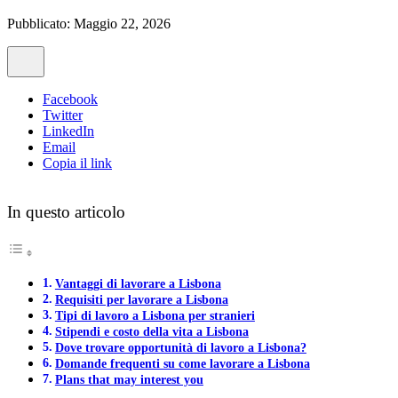
Pubblicato: Maggio 22, 2026
Facebook
Twitter
LinkedIn
Email
Copia il link
In questo articolo
Vantaggi di lavorare a Lisbona
Requisiti per lavorare a Lisbona
Tipi di lavoro a Lisbona per stranieri
Stipendi e costo della vita a Lisbona
Dove trovare opportunità di lavoro a Lisbona?
Domande frequenti su come lavorare a Lisbona
Plans that may interest you