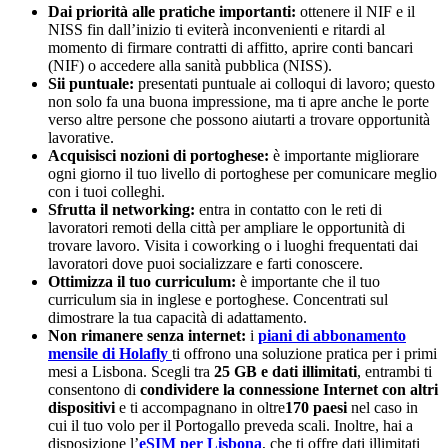
Dai priorità alle pratiche importanti:
ottenere il NIF e il
NISS fin dall’inizio ti eviterà inconvenienti e ritardi al
momento di firmare contratti di affitto, aprire conti bancari
(NIF) o accedere alla sanità pubblica (NISS).
Sii puntuale:
presentati puntuale ai colloqui di lavoro; questo
non solo fa una buona impressione, ma ti apre anche le porte
verso altre persone che possono aiutarti a trovare opportunità
lavorative.
Acquisisci nozioni di portoghese:
è importante migliorare
ogni giorno il tuo livello di portoghese per comunicare meglio
con i tuoi colleghi.
Sfrutta il networking:
entra in contatto con le reti di
lavoratori remoti della città per ampliare le opportunità di
trovare lavoro. Visita i coworking o i luoghi frequentati dai
lavoratori dove puoi socializzare e farti conoscere.
Ottimizza il tuo curriculum:
è importante che il tuo
curriculum sia in inglese e portoghese. Concentrati sul
dimostrare la tua capacità di adattamento.
Non rimanere senza internet:
i
piani di abbonamento
mensile di Holafly
ti offrono una soluzione pratica per i primi
mesi a Lisbona. Scegli tra
25 GB e dati illimitati
, entrambi ti
consentono di
condividere la connessione Internet con altri
dispositivi
e ti accompagnano in oltre
170 paesi
nel caso in
cui il tuo volo per il Portogallo preveda scali. Inoltre, hai a
disposizione l’
eSIM per Lisbona
, che ti offre dati illimitati