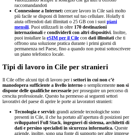
raccomandandoti
Connessione a Internet:
cercare lavoro in Cile sarà molto
più facile se disponi di Internet sul tuo cellulare. Holafly ti
aiuta offrendoti dati illimitati o 25 GB con i suoi
piani
mensili
. Puoi utilizzarli in oltre
170 destinazioni
internazionali
e
condividerli con altri dispositivi
. Inoltre,
puoi installare la
eSIM per il Cile
con
dati illimitati
che ti
offrono una soluzione pratica durante i primi giorni di
permanenza nel Paese, fino a quando non potrai sottoscrivere
un piano telefonico locale.
Tipi di lavoro in Cile per stranieri
Il Cile offre alcuni tipi di lavoro per i
settori in cui non c’è
manodopera sufficiente a livello interno
o semplicemente
non si
dispone delle qualifiche necessarie
per proseguire un percorso di
crescita professionale. Questo ha permesso ai seguenti settori
lavorativi del paese di aprire le porte ai lavoratori stranieri:
Tecnologia e servizi:
grandi aziende tecnologiche sono
presenti in Cile, il che ha portato all’apertura di posizioni per
sviluppatori Full Stack
,
ingegneri di sistema, architetti di
dati e persino specialisti in sicurezza informatica.
Queste
aziende, inoltre, sono una fonte di supporto per altre imprese