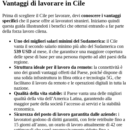
Vantaggi di lavorare in Cile
Prima di scegliere il Cile per lavorare, devi
conoscere i vantaggi
specifici
che il paese offre ai lavoratori stranieri. Iniziamo quindi
questa guida illustrandoti i benefici che otterrai entrando a far parte
della forza lavoro cilena.
Uno dei migliori salari minimi del Sudamerica:
il Cile
vanta il secondo salario minimo più alto del Sudamerica con
539 USD
al mese, il che garantisce una maggiore copertura
delle spese di base per una persona rispetto ad altri paesi della
regione.
Struttura ideale per il lavoro da remoto:
la connettività è
uno dei grandi vantaggi offerti dal Paese, poiché dispone di
una solida infrastruttura in fibra ottica e tecnologia 5G, che
facilitano il lavoro da remoto e le operazioni digitali in tutta la
nazione.
Qualità della vita stabile:
il Paese vanta una delle migliori
qualità della vita dell’America Latina, garantendo alla
maggior parte della società l’accesso ai servizi e la stabilità
economica.
Sicurezza del posto di lavoro garantita dalle aziende:
i
lavoratori godono di diritti garantiti, con ferie retribuite fino a
15 giorni all’anno, un orario di lavoro attualmente di 42 ore
settimanali che verrà progressivamente ridotto fino a