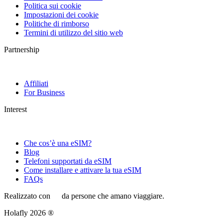
Politica sui cookie
Impostazioni dei cookie
Politiche di rimborso
Termini di utilizzo del sitio web
Partnership
Affiliati
For Business
Interest
Che cos’è una eSIM?
Blog
Telefoni supportati da eSIM
Come installare e attivare la tua eSIM
FAQs
Realizzato con
da persone che amano viaggiare.
Holafly 2026 ®