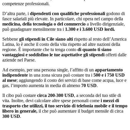
competenze professionali.
D’altra parte, i
dipendenti con qualifiche professionali
godono di
fasce salariali più elevate. In particolare, chi opera nel campo della
medicina, della tecnologia o del commercio
a livello dirigenziale,
può guadagnare mensilmente tra i
1.300 e i 3.600 USD lordi.
Sebbene
gli stipendi in Cile siano alti
rispetto al resto dell’America
Latina, lo è anche il costo della vita rispetto ad altre nazioni della
regione. È importante che tu tenga conto
di quanto ti siano
vantaggiosi e soddisfino le tue aspettative gli stipendi
offerti dalle
aziende nel Paese.
Ad esempio, per una persona single, l’affitto di un
appartamento
indipendente
in una zona sicura può costare tra i
500 e i 750 USD
al mese
; aggiungendo il costo dei servizi di base come acqua, luce e
gas, l’importo aumenta in media di almeno
70 USD
.
Il cibo può costare
circa 200-300 USD
, a seconda del tuo stile di
vita. Inoltre, devi calcolare altre spese personali come
i mezzi di
trasporto che utilizzi, il tuo servizio di telefonia mobile e il tempo
libero in generale,
il che può aumentare il budget mensile di circa
300 USD
.