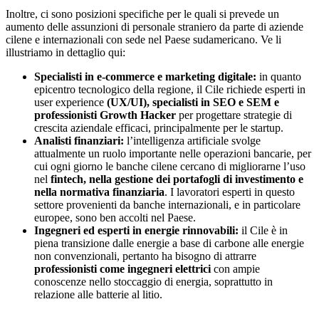
Inoltre, ci sono posizioni specifiche per le quali si prevede un
aumento delle assunzioni di personale straniero da parte di aziende
cilene e internazionali con sede nel Paese sudamericano. Ve li
illustriamo in dettaglio qui:
Specialisti in e-commerce e marketing digitale:
in quanto
epicentro tecnologico della regione, il Cile richiede esperti in
user experience
(UX/UI), specialisti in SEO e SEM e
professionisti Growth Hacker
per progettare strategie di
crescita aziendale efficaci, principalmente per le startup.
Analisti finanziari:
l’intelligenza artificiale svolge
attualmente un ruolo importante nelle operazioni bancarie, per
cui ogni giorno le banche cilene cercano di migliorarne l’uso
nel
fintech, nella gestione dei portafogli di investimento e
nella normativa finanziaria
. I lavoratori esperti in questo
settore provenienti da banche internazionali, e in particolare
europee, sono ben accolti nel Paese.
Ingegneri ed esperti in energie rinnovabili:
il Cile è in
piena transizione dalle energie a base di carbone alle energie
non convenzionali, pertanto ha bisogno di attrarre
professionisti come ingegneri elettrici
con ampie
conoscenze nello stoccaggio di energia, soprattutto in
relazione alle batterie al litio.