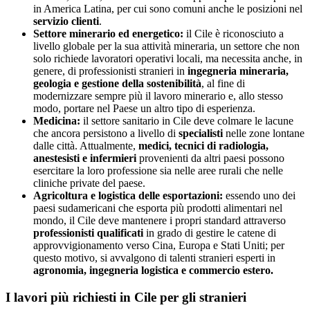
in America Latina, per cui sono comuni anche le posizioni nel
servizio clienti
.
Settore minerario ed energetico:
il Cile è riconosciuto a
livello globale per la sua attività mineraria, un settore che non
solo richiede lavoratori operativi locali, ma necessita anche, in
genere, di professionisti stranieri in
ingegneria mineraria,
geologia e gestione della sostenibilità
, al fine di
modernizzare sempre più il lavoro minerario e, allo stesso
modo, portare nel Paese un altro tipo di esperienza.
Medicina:
il settore sanitario in Cile deve colmare le lacune
che ancora persistono a livello di
specialisti
nelle zone lontane
dalle città. Attualmente,
medici, tecnici di radiologia,
anestesisti e infermieri
provenienti da altri paesi possono
esercitare la loro professione sia nelle aree rurali che nelle
cliniche private del paese.
Agricoltura e logistica delle esportazioni:
essendo uno dei
paesi sudamericani che esporta più prodotti alimentari nel
mondo, il Cile deve mantenere i propri standard attraverso
professionisti qualificati
in grado di gestire le catene di
approvvigionamento verso Cina, Europa e Stati Uniti; per
questo motivo, si avvalgono di talenti stranieri esperti in
agronomia, ingegneria logistica e commercio estero.
I lavori più richiesti in Cile per gli stranieri