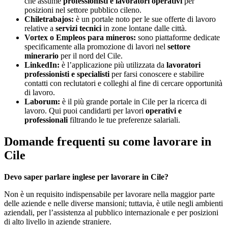
che assume
professionisti e lavoratori operativi
per
posizioni nel settore pubblico cileno.
Chiletrabajos:
è un portale noto per le sue offerte di lavoro
relative a
servizi tecnici
in zone lontane dalle città.
Vortex o Empleos para mineros:
sono piattaforme dedicate
specificamente alla promozione di lavori nel
settore
minerario
per il nord del Cile.
LinkedIn:
è l’applicazione più utilizzata da
lavoratori
professionisti e specialisti
per farsi conoscere e stabilire
contatti con reclutatori e colleghi al fine di cercare opportunità
di lavoro.
Laborum:
è il più grande portale in Cile per la ricerca di
lavoro. Qui puoi candidarti per lavori
operativi e
professionali
filtrando le tue preferenze salariali.
Domande frequenti su come lavorare in
Cile
Devo saper parlare inglese per lavorare in Cile?
Non è un requisito indispensabile per lavorare nella maggior parte
delle aziende e nelle diverse mansioni; tuttavia, è utile negli ambienti
aziendali, per l’assistenza al pubblico internazionale e per posizioni
di alto livello in aziende straniere.