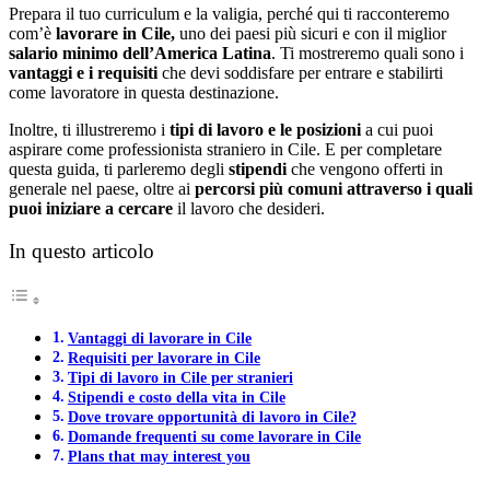
Prepara il tuo curriculum e la valigia, perché qui ti racconteremo
com’è
lavorare in Cile,
uno dei paesi più sicuri e con il miglior
salario minimo dell’America Latina
. Ti mostreremo quali sono i
vantaggi e i requisiti
che devi soddisfare per entrare e stabilirti
come lavoratore in questa destinazione.
Inoltre, ti illustreremo i
tipi di lavoro e le posizioni
a cui puoi
aspirare come professionista straniero in Cile. E per completare
questa guida, ti parleremo degli
stipendi
che vengono offerti in
generale nel paese, oltre ai
percorsi più comuni attraverso i quali
puoi iniziare a cercare
il lavoro che desideri.
In questo articolo
Vantaggi di lavorare in Cile
Requisiti per lavorare in Cile
Tipi di lavoro in Cile per stranieri
Stipendi e costo della vita in Cile
Dove trovare opportunità di lavoro in Cile?
Domande frequenti su come lavorare in Cile
Plans that may interest you