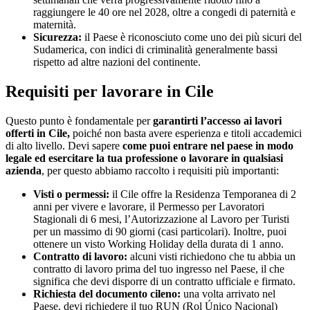
raggiungere le 40 ore nel 2028, oltre a congedi di paternità e
maternità.
Sicurezza:
il Paese è riconosciuto come uno dei più sicuri del
Sudamerica, con indici di criminalità generalmente bassi
rispetto ad altre nazioni del continente.
Requisiti per lavorare in Cile
Questo punto è fondamentale per
garantirti l’accesso ai lavori
offerti in Cile,
poiché non basta avere esperienza e titoli accademici
di alto livello. Devi sapere
come puoi entrare nel paese in modo
legale ed esercitare la tua professione o lavorare in qualsiasi
azienda
, per questo abbiamo raccolto i requisiti più importanti:
Visti o permessi:
il Cile offre la Residenza Temporanea di 2
anni per vivere e lavorare, il Permesso per Lavoratori
Stagionali di 6 mesi, l’Autorizzazione al Lavoro per Turisti
per un massimo di 90 giorni (casi particolari). Inoltre, puoi
ottenere un visto Working Holiday della durata di 1 anno.
Contratto di lavoro:
alcuni visti richiedono che tu abbia un
contratto di lavoro prima del tuo ingresso nel Paese, il che
significa che devi disporre di un contratto ufficiale e firmato.
Richiesta del documento cileno:
una volta arrivato nel
Paese, devi richiedere il tuo RUN (Rol Único Nacional)