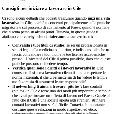
Consigli per iniziare a lavorare in Cile
Ci sono alcuni dettagli che potresti trascurare quando
inizi una vita
lavorativa in Cile,
poiché ti concentri principalmente sulle pratiche
migratorie e sul processo di adattamento al Paese, quindi è normale
che ti senta perso su alcuni punti. Tuttavia, in questa guida ti
aiutiamo con
consigli che ti aiuteranno a concentrarti:
Convalida i tuoi titoli di studio:
se sei un professionista in
settori legati alla medicina o al diritto, è indispensabile che tu
faccia convalidare i tuoi titoli e le tue licenze accademiche
presso l’Università del Cile il prima possibile, dato che queste
pratiche possono richiedere tempo.
Verifica quali sono i diritti e i doveri lavorativi in Cile:
conoscere il sistema lavorativo cileno ti aiuta a rispettare le
norme nazionali, il che ti permette sia di far valere le leggi a
tuo favore sia di assumerti le tue responsabilità.
Il networking ti aiuta a trovare ‘pitutos’:
fare contatti
(pitutos) in Cile è forse uno dei modi più importanti e semplici
che avrai per trovare un’offerta di lavoro nel Paese. Grazie al
fatto che il Cile è una società aperta agli stranieri, stringere
contatti lavorativi non sarà difficile. Tuttavia, è importante
costruire queste relazioni in modo rispettoso ed etico,
valorizzando sempre il sostegno che gli altri ti offrono