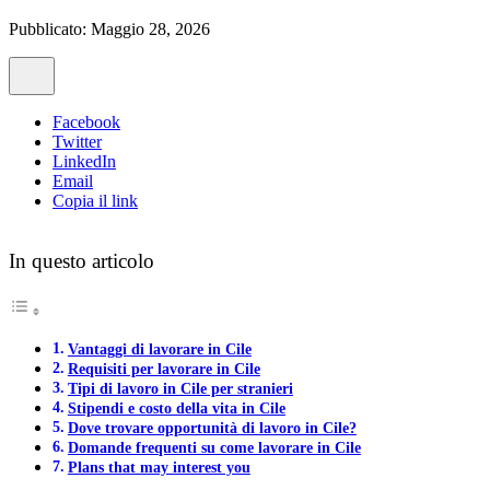
Pubblicato: Maggio 28, 2026
Facebook
Twitter
LinkedIn
Email
Copia il link
In questo articolo
Vantaggi di lavorare in Cile
Requisiti per lavorare in Cile
Tipi di lavoro in Cile per stranieri
Stipendi e costo della vita in Cile
Dove trovare opportunità di lavoro in Cile?
Domande frequenti su come lavorare in Cile
Plans that may interest you