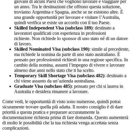
giovani di alcuni Paesi che vogliono lavorare e viaggiare per
un anno. Tra le destinazioni che offrono questa soluzione,
troviamo Argentina e Spagna, anche se ne esistono altre. È
una grande opportunità per lavorare e visitare l’Australia,
quindi verifica se esiste un accordo con il tuo Paese.
Skilled Independent Visa (subclass 189)
: destinato a
lavoratori qualificati con esperienza in professioni
richieste. Non richiede lo sponsor di uno stato né di un datore
di lavoro.
Skilled Nominated Visa (subclass 190)
: simile al precedente,
ma richiede la nomina da parte di uno stato australiano. È
pensato per professionisti richiesti in una regione specifica. In
cambio della nomina, assumi l’impegno di vivere e lavorare
almeno due anni nello stato che ti ha scelto.
Temporary Skill Shortage Visa (subclass 482)
: destinato a
chi viene assunto da un’azienda australiana.
Graduate Visa (subclass 485)
: pensato per chi si laurea in
Australia e desidera rimanere a lavorare.
Come vedi, le opportunità di visto sono numerose, quindi potrai
sicuramente trovare quella più adatta. Il nostro consiglio è di dare
priorità a questa pratica e preparare accuratamente la
documentazione richiesta prima di fare domanda. Questo aumenterà
di molto le possibilità che la tua richiesta venga accettata senza
complicazioni.