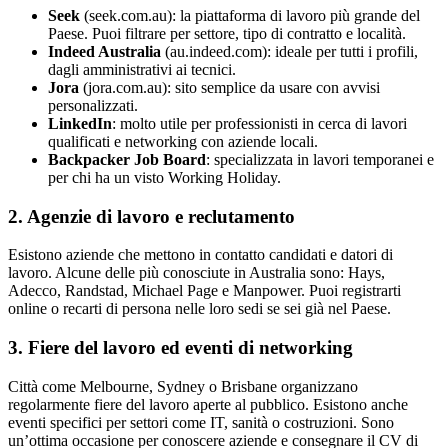
Seek
(seek.com.au): la piattaforma di lavoro più grande del
Paese. Puoi filtrare per settore, tipo di contratto e località.
Indeed Australia
(au.indeed.com): ideale per tutti i profili,
dagli amministrativi ai tecnici.
Jora
(jora.com.au): sito semplice da usare con avvisi
personalizzati.
LinkedIn
: molto utile per professionisti in cerca di lavori
qualificati e networking con aziende locali.
Backpacker Job Board
: specializzata in lavori temporanei e
per chi ha un visto Working Holiday.
2. Agenzie di lavoro e reclutamento
Esistono aziende che mettono in contatto candidati e datori di
lavoro. Alcune delle più conosciute in Australia sono: Hays,
Adecco, Randstad, Michael Page e Manpower. Puoi registrarti
online o recarti di persona nelle loro sedi se sei già nel Paese.
3. Fiere del lavoro ed eventi di networking
Città come Melbourne, Sydney o Brisbane organizzano
regolarmente fiere del lavoro aperte al pubblico. Esistono anche
eventi specifici per settori come IT, sanità o costruzioni. Sono
un’ottima occasione per conoscere aziende e consegnare il CV di