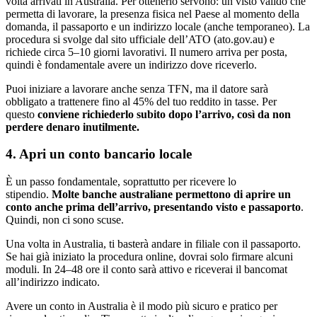
volta arrivati in Australia. Per ottenerlo servono: un visto valido che
permetta di lavorare, la presenza fisica nel Paese al momento della
domanda, il passaporto e un indirizzo locale (anche temporaneo). La
procedura si svolge dal sito ufficiale dell’ATO (ato.gov.au) e
richiede circa 5–10 giorni lavorativi. Il numero arriva per posta,
quindi è fondamentale avere un indirizzo dove riceverlo.
Puoi iniziare a lavorare anche senza TFN, ma il datore sarà
obbligato a trattenere fino al 45% del tuo reddito in tasse. Per
questo
conviene richiederlo subito dopo l’arrivo, così da non
perdere denaro inutilmente.
4. Apri un conto bancario locale
È un passo fondamentale, soprattutto per ricevere lo
stipendio.
Molte banche australiane permettono di aprire un
conto anche prima dell’arrivo, presentando visto e passaporto
.
Quindi, non ci sono scuse.
Una volta in Australia, ti basterà andare in filiale con il passaporto.
Se hai già iniziato la procedura online, dovrai solo firmare alcuni
moduli. In 24–48 ore il conto sarà attivo e riceverai il bancomat
all’indirizzo indicato.
Avere un conto in Australia è il modo più sicuro e pratico per