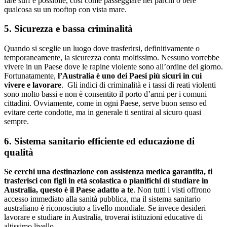
fare surf è possibile, così come passeggiare nei parchi o bere
qualcosa su un rooftop con vista mare.
5. Sicurezza e bassa criminalità
Quando si sceglie un luogo dove trasferirsi, definitivamente o
temporaneamente, la sicurezza conta moltissimo. Nessuno vorrebbe
vivere in un Paese dove le rapine violente sono all’ordine del giorno.
Fortunatamente,
l’Australia è uno dei Paesi più sicuri in cui
vivere e lavorare
. Gli indici di criminalità e i tassi di reati violenti
sono molto bassi e non è consentito il porto d’armi per i comuni
cittadini. Ovviamente, come in ogni Paese, serve buon senso ed
evitare certe condotte, ma in generale ti sentirai al sicuro quasi
sempre.
6. Sistema sanitario efficiente ed educazione di
qualità
Se cerchi una destinazione con assistenza medica garantita, ti
trasferisci con figli in età scolastica o pianifichi di studiare in
Australia, questo è il Paese adatto a te
. Non tutti i visti offrono
accesso immediato alla sanità pubblica, ma il sistema sanitario
australiano è riconosciuto a livello mondiale. Se invece desideri
lavorare e studiare in Australia, troverai istituzioni educative di
altissimo livello.