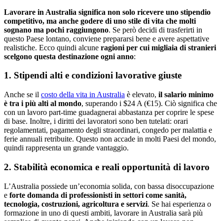
Lavorare in Australia significa non solo ricevere uno stipendio
competitivo, ma anche godere di uno stile di vita che molti
sognano ma pochi raggiungono
. Se però decidi di trasferirti in
questo Paese lontano, conviene prepararsi bene e avere aspettative
realistiche. Ecco quindi alcune
ragioni per cui migliaia di stranieri
scelgono questa destinazione ogni anno
:
1. Stipendi alti e condizioni lavorative giuste
Anche se il
costo della vita in Australia
è elevato,
il salario minimo
è tra i più alti al mondo
, superando i $24 A (€15). Ciò significa che
con un lavoro part-time guadagnerai abbastanza per coprire le spese
di base. Inoltre, i diritti dei lavoratori sono ben tutelati: orari
regolamentati, pagamento degli straordinari, congedo per malattia e
ferie annuali retribuite. Questo non accade in molti Paesi del mondo,
quindi rappresenta un grande vantaggio.
2. Stabilità economica e reali opportunità di lavoro
L’Australia possiede un’economia solida, con bassa disoccupazione
e
forte domanda di professionisti in settori come sanità,
tecnologia, costruzioni, agricoltura e servizi
. Se hai esperienza o
formazione in uno di questi ambiti, lavorare in Australia sarà più