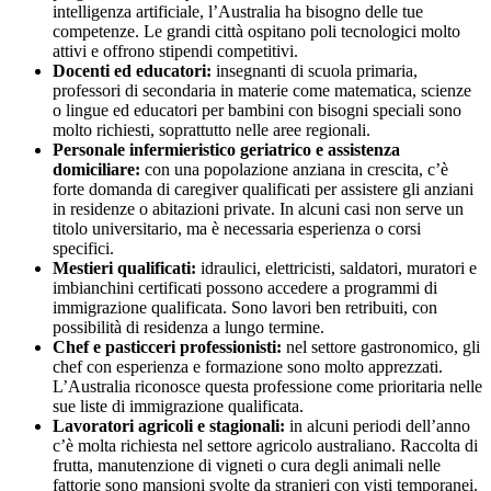
intelligenza artificiale, l’Australia ha bisogno delle tue
competenze. Le grandi città ospitano poli tecnologici molto
attivi e offrono stipendi competitivi.
Docenti ed educatori:
insegnanti di scuola primaria,
professori di secondaria in materie come matematica, scienze
o lingue ed educatori per bambini con bisogni speciali sono
molto richiesti, soprattutto nelle aree regionali.
Personale infermieristico geriatrico e assistenza
domiciliare:
con una popolazione anziana in crescita, c’è
forte domanda di caregiver qualificati per assistere gli anziani
in residenze o abitazioni private. In alcuni casi non serve un
titolo universitario, ma è necessaria esperienza o corsi
specifici.
Mestieri qualificati:
idraulici, elettricisti, saldatori, muratori e
imbianchini certificati possono accedere a programmi di
immigrazione qualificata. Sono lavori ben retribuiti, con
possibilità di residenza a lungo termine.
Chef e pasticceri professionisti:
nel settore gastronomico, gli
chef con esperienza e formazione sono molto apprezzati.
L’Australia riconosce questa professione come prioritaria nelle
sue liste di immigrazione qualificata.
Lavoratori agricoli e stagionali:
in alcuni periodi dell’anno
c’è molta richiesta nel settore agricolo australiano. Raccolta di
frutta, manutenzione di vigneti o cura degli animali nelle
fattorie sono mansioni svolte da stranieri con visti temporanei.