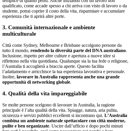
semplice di quanto pensi. Anche iniziando con un lavoro non
qualificato, come accade spesso a chi arriva con visto di lavoro o da
studente, potrai coprire il costo della vita, risparmiare e accumulare
esperienza che ti aprirà altre porte.
3. Comunità internazionale e ambiente
multiculturale
Città come Sydney, Melbourne e Brisbane accolgono persone da
tutto il mondo,
rendendo la diversità parte del DNA australiano
.
Inclusione, rispetto per altre culture e apertura a nuove idee si
riflettono nella vita quotidiana. Qualunque sia la tua fede o religione,
l’Australia ti accoglierà a braccia aperte. Questo facilita
l’adattamento e arricchisce la tua esperienza lavorativa e personale.
Inoltre,
lavorare in Australia rappresenta anche una grande
opportunità di networking globale
.
4. Qualità della vita impareggiabile
Se molte persone scelgono di lavorare in Australia, la ragione
principale è l’alta qualità della vita. Spiagge, natura, aria pulita,
sicurezza e servizi pubblici eccellenti si incontrano qui.
L’Australia
combina un ambiente naturale spettacolare con città moderne,
pulite e ben organizzate
. Uscire dall’ufficio e dopo pochi minuti