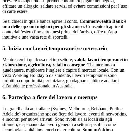
ricevere lo stipendio. Ti permette inoltre di pagare nei negozi,
affittare un alloggio, saldare servizi ed evitare commissioni per l’uso
di carte estere.
Se ti chiedi in quale banca aprire il conto,
Commonwealth Bank è
una delle opzioni migliori per gli stranieri.
Consente di aprire il
conto dall’estero fino a tre mesi prima dell’arrivo, offre un’app
intuitiva e una vasta rete di sportelli.
5. Inizia con lavori temporanei se necessario
Mentre cerchi qualcosa nel tuo settore,
valuta lavori temporanei in
ristorazione, agricoltura, retail o consegne
. Ti aiuteranno a
guadagnare, migliorare l’inglese e capire il mercato locale. Con un
visto Working Holiday o da studente, i lavori temporanei sono
un’ottima opportunità per iniziare, guadagnare subito e adattarti
all’ambiente professionale in Australia.
6. Partecipa a fiere del lavoro e meetups
Le grandi città australiane (Sydney, Melbourne, Brisbane, Perth e
Adelaide) organizzano spesso fiere del lavoro, eventi di networking
e incontri per nuovi arrivati. Sono rivolti sia ai locali sia agli
stranieri, e spaziano dai lavori generali a settori specifici come
tecnologia, sanità, ingegneria o agricoltura.
Sono un’ottima