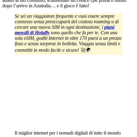
adatto al tuo consumo, scansionare un codice QR prima o subito
dopo l’arrivo in Australia… e il gioco è fatto!
Se sei un viaggiatore frequente e vuoi essere sempre
connesso senza preoccuparti del costoso roaming o di
cercare una nuova SIM in ogni destinazione, i
piani
mensili di Holafly
sono quello che fa per te. Con una
sola eSIM, goditi Internet in oltre 170 paesi a un prezzo
fisso e senza sorprese in bolletta. Viaggia senza limiti e
connettiti in modo facile e sicuro! 🚀🌍
Il miglior internet per i nomadi digitali di tutto il mondo