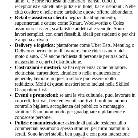
anno. C’è forte richiesta di camerieri, baristi, cuochi,
receptionist e addetti alle pulizie in hotel, bar e ristoranti. Nelle
città costiere e nelle mete turistiche queste offerte abbondano.
Retail e assistenza clienti:
negozi di abbigliamento,
supermercati e catene come Kmart, Woolworths o Coles
assumono cassieri, scaffalisti e addetti alle vendite. Sono
lavori semplici, con orari flessibili, ideali per studenti o per chi
è appena arrivato.
Delivery e logistica:
piattaforme come Uber Eats, Menulog o
Deliveroo permettono di lavorare come rider usando bici,
moto o auto. C’è anche richiesta di personale per traslochi,
magazzini e centri di distribuzione.
Costruzioni e mestieri:
se hai esperienza come muratore,
elettricista, carpentiere, idraulico o nella manutenzione
generale, lavorare in questo settore può essere molto
redditizio. Molti di questi mestieri sono inclusi nella Skilled
Occupation List.
Eventi e promozioni:
se ami la vita culturale, puoi lavorare in
concerti, festival, fiere ed eventi sportivi. I ruoli includono
controllo biglietti, accoglienza del pubblico o montaggio
strutture. È un buon modo per guadagnare rapidamente e
conoscere persone.
Pulizie e manutenzione:
aziende di pulizie residenziali o
commerciali assumono spesso stranieri per turni mattutini o
serali. Sono lavori stabili, ben pagati e con poca interazione