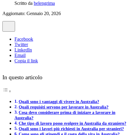
Scritto da
belengrima
Aggiornato: Gennaio 20, 2026
Facebook
Twitter
LinkedIn
Email
Copia il link
In questo articolo
Quali sono i vantaggi di vivere in Australia?
Quali requisiti servono per lavorare in Australia?
Cosa devo considerare prima di iniziare a lavorare in
Australia?
Che tipo di lavoro posso svolgere in Australia da straniero?
Quali sono i lavori più richiesti in Australia per stranieri?
Come sono gli stipendi e il costo della vita in Australia?