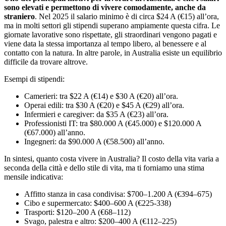
sono elevati e permettono di vivere comodamente, anche da
straniero
. Nel 2025 il salario minimo è di circa $24 A (€15) all’ora,
ma in molti settori gli stipendi superano ampiamente questa cifra. Le
giornate lavorative sono rispettate, gli straordinari vengono pagati e
viene data la stessa importanza al tempo libero, al benessere e al
contatto con la natura. In altre parole, in Australia esiste un equilibrio
difficile da trovare altrove.
Esempi di stipendi:
Camerieri: tra $22 A (€14) e $30 A (€20) all’ora.
Operai edili: tra $30 A (€20) e $45 A (€29) all’ora.
Infermieri e caregiver: da $35 A (€23) all’ora.
Professionisti IT: tra $80.000 A (€45.000) e $120.000 A
(€67.000) all’anno.
Ingegneri: da $90.000 A (€58.500) all’anno.
In sintesi, quanto costa vivere in Australia? Il costo della vita varia a
seconda della città e dello stile di vita, ma ti forniamo una stima
mensile indicativa:
Affitto stanza in casa condivisa: $700–1.200 A (€394–675)
Cibo e supermercato: $400–600 A (€225-338)
Trasporti: $120–200 A (€68–112)
Svago, palestra e altro: $200–400 A (€112–225)