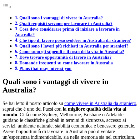
Quali sono i vantaggi di vivere in Australia?
Quali requisiti servono per lavorare in Australia?
Cosa devo considerare prima di iniziare a lavorare in
Australia?
Che tipo di lavoro posso svolgere in Australia da straniero?
Quali sono i lavori più richiesti in Australia per stranieri?
Come sono gli stipendi e il costo della vita in Australia?
Dove trovare opportunità di lavoro in Australia?
Domande frequenti su come lavorare in Australia
Plans that may interest you
Quali sono i vantaggi di vivere in
Australia?
Se hai letto il nostro articolo su
come vivere in Australia da straniero
,
saprai che è uno dei Paesi con
la migliore qualità della vita al
mondo
. Città come Sydney, Melbourne, Brisbane o Adelaide
guidano le classifiche globali in termini di sicurezza, accesso ai
servizi, ambiente naturale, stabilità economica e benessere generale.
Avere l’opportunità di lavorare in Australia può diventare
un’esperienza indimenticabile, sia nella memoria sia nel curriculum.