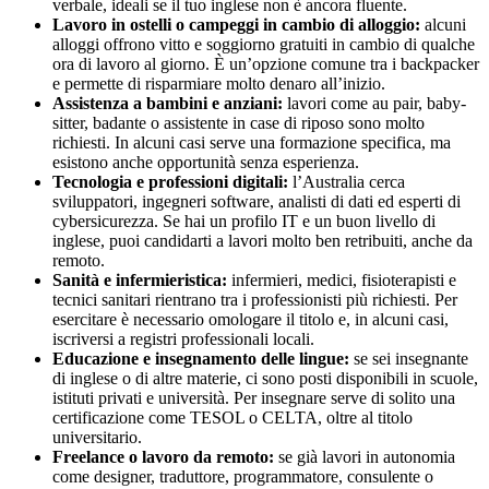
verbale, ideali se il tuo inglese non è ancora fluente.
Lavoro in ostelli o campeggi in cambio di alloggio:
alcuni
alloggi offrono vitto e soggiorno gratuiti in cambio di qualche
ora di lavoro al giorno. È un’opzione comune tra i backpacker
e permette di risparmiare molto denaro all’inizio.
Assistenza a bambini e anziani:
lavori come au pair, baby-
sitter, badante o assistente in case di riposo sono molto
richiesti. In alcuni casi serve una formazione specifica, ma
esistono anche opportunità senza esperienza.
Tecnologia e professioni digitali:
l’Australia cerca
sviluppatori, ingegneri software, analisti di dati ed esperti di
cybersicurezza. Se hai un profilo IT e un buon livello di
inglese, puoi candidarti a lavori molto ben retribuiti, anche da
remoto.
Sanità e infermieristica:
infermieri, medici, fisioterapisti e
tecnici sanitari rientrano tra i professionisti più richiesti. Per
esercitare è necessario omologare il titolo e, in alcuni casi,
iscriversi a registri professionali locali.
Educazione e insegnamento delle lingue:
se sei insegnante
di inglese o di altre materie, ci sono posti disponibili in scuole,
istituti privati e università. Per insegnare serve di solito una
certificazione come TESOL o CELTA, oltre al titolo
universitario.
Freelance o lavoro da remoto:
se già lavori in autonomia
come designer, traduttore, programmatore, consulente o