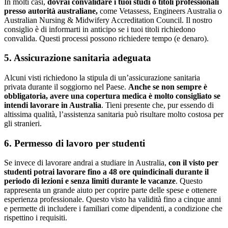
In molti casi,
dovrai convalidare i tuoi studi o titoli professionali
presso autorità australiane,
come Vetassess, Engineers Australia o
Australian Nursing & Midwifery Accreditation Council. Il nostro
consiglio è di informarti in anticipo se i tuoi titoli richiedono
convalida. Questi processi possono richiedere tempo (e denaro).
5. Assicurazione sanitaria adeguata
Alcuni visti richiedono la stipula di un’assicurazione sanitaria
privata durante il soggiorno nel Paese.
Anche se non sempre è
obbligatoria, avere una copertura medica è molto consigliato se
intendi lavorare in Australia
. Tieni presente che, pur essendo di
altissima qualità, l’assistenza sanitaria può risultare molto costosa per
gli stranieri.
6. Permesso di lavoro per studenti
Se invece di lavorare andrai a studiare in Australia,
con il visto per
studenti potrai lavorare fino a 48 ore quindicinali durante il
periodo di lezioni e senza limiti durante le vacanze
. Questo
rappresenta un grande aiuto per coprire parte delle spese e ottenere
esperienza professionale. Questo visto ha validità fino a cinque anni
e permette di includere i familiari come dipendenti, a condizione che
rispettino i requisiti.