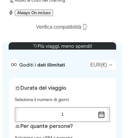
Addio ai costi del roaming
Always On incluso
Verifica compatibilità
Più viaggi, meno spendi!
EUR
(
€
)
Goditi i
dati illimitati
Durata del viaggio
Seleziona il numero di giorni
1
Per quante persone?
Seleziona una eSIM a persona