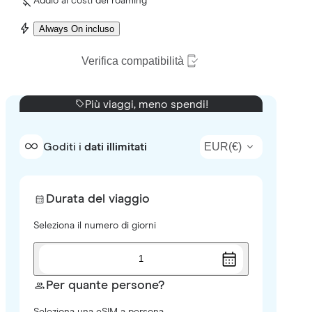
Addio ai costi del roaming
Always On incluso
Verifica compatibilità
Più viaggi, meno spendi!
EUR
(
€
)
Goditi i
dati illimitati
Durata del viaggio
Seleziona il numero di giorni
1
Per quante persone?
Seleziona una eSIM a persona