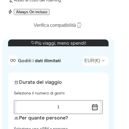
Addio ai costi del roaming
Always On incluso
Verifica compatibilità
Più viaggi, meno spendi!
EUR
(
€
)
Goditi i
dati illimitati
Durata del viaggio
Seleziona il numero di giorni
1
Per quante persone?
Seleziona una eSIM a persona