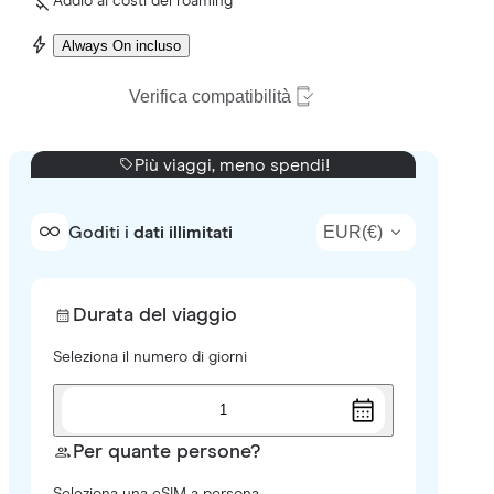
Addio ai costi del roaming
Always On incluso
Verifica compatibilità
Più viaggi, meno spendi!
EUR
(
€
)
Goditi i
dati illimitati
Durata del viaggio
Seleziona il numero di giorni
1
Per quante persone?
Seleziona una eSIM a persona