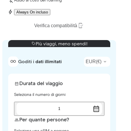
Addio ai costi del roaming
Always On incluso
Verifica compatibilità
Più viaggi, meno spendi!
EUR
(
€
)
Goditi i
dati illimitati
Durata del viaggio
Seleziona il numero di giorni
1
Per quante persone?
Seleziona una eSIM a persona