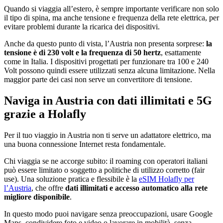
Quando si viaggia all’estero, è sempre importante verificare non solo
il tipo di spina, ma anche tensione e frequenza della rete elettrica, per
evitare problemi durante la ricarica dei dispositivi.
Anche da questo punto di vista, l’Austria non presenta sorprese:
la
tensione è di 230 volt e la frequenza di 50 hertz
, esattamente
come in Italia. I dispositivi progettati per funzionare tra 100 e 240
Volt possono quindi essere utilizzati senza alcuna limitazione. Nella
maggior parte dei casi non serve un convertitore di tensione.
Naviga in Austria con dati illimitati e 5G
grazie a Holafly
Per il tuo viaggio in Austria non ti serve un adattatore elettrico, ma
una buona connessione Internet resta fondamentale.
Chi viaggia se ne accorge subito: il roaming con operatori italiani
può essere limitato o soggetto a politiche di utilizzo corretto (fair
use). Una soluzione pratica e flessibile è la
eSIM Holafly per
l’Austria
, che offre
dati illimitati e accesso automatico alla rete
migliore disponibile
.
In questo modo puoi navigare senza preoccupazioni, usare Google
Maps, condividere foto e video o lavorare in mobilità, senza