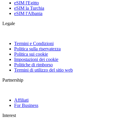
eSIM l'Egitto
eSIM la Turchia
eSIM l'Albania
Legale
Termini e Condizioni
Politica sulla riservatezza
Politica sui cookie
Impostazioni dei cookie
Politiche di rimborso
Termini di utilizzo del sitio web
Partnership
Affiliati
For Business
Interest