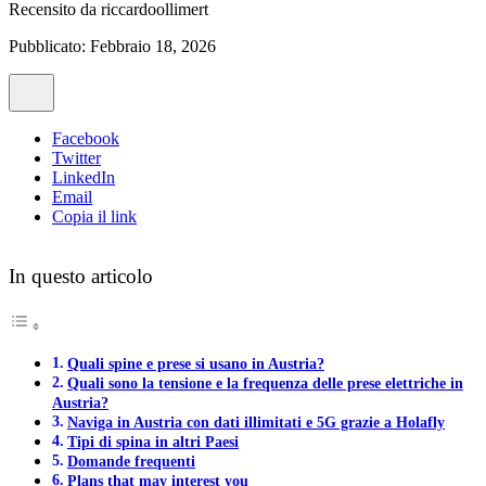
Recensito da
riccardoollimert
Pubblicato: Febbraio 18, 2026
Facebook
Twitter
LinkedIn
Email
Copia il link
In questo articolo
Quali spine e prese si usano in Austria?
Quali sono la tensione e la frequenza delle prese elettriche in
Austria?
Naviga in Austria con dati illimitati e 5G grazie a Holafly
Tipi di spina in altri Paesi
Domande frequenti
Plans that may interest you