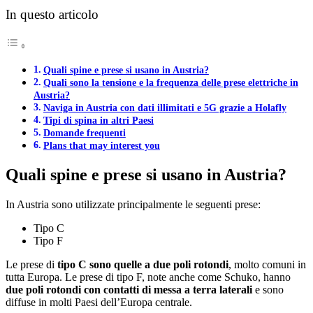
In questo articolo
Quali spine e prese si usano in Austria?
Quali sono la tensione e la frequenza delle prese elettriche in
Austria?
Naviga in Austria con dati illimitati e 5G grazie a Holafly
Tipi di spina in altri Paesi
Domande frequenti
Plans that may interest you
Quali spine e prese si usano in Austria?
In Austria sono utilizzate principalmente le seguenti prese:
Tipo C
Tipo F
Le prese di
tipo C sono quelle a due poli rotondi
, molto comuni in
tutta Europa. Le prese di tipo F, note anche come Schuko, hanno
due poli rotondi con contatti di messa a terra laterali
e sono
diffuse in molti Paesi dell’Europa centrale.