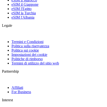
eSIM il Marocco
eSIM il Giappone
eSIM l'Egitto
eSIM la Turchia
eSIM l'Albania
Legale
Termini e Condizioni
Politica sulla riservatezza
Politica sui cookie
Impostazioni dei cookie
Politiche di rimborso
Termini di utilizzo del sitio web
Partnership
Affiliati
For Business
Interest