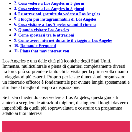
Cosa vedere a Los Angeles in 3 giorni
Cosa vedere a Los Angeles in 5 giorni
Le attrazioni gratuite da vedere a Los Angeles
I luoghi più instagrammabili di Los Angeles
Cosa visitare a Los Angeles se ami il cinema
Quando visitare Los Angeles
Come spostarsi tra le attrazioni
Come avere internet durante il viaggio a Los Angeles
Domande Frequenti
Plans that may interest you
Los Angeles è una delle città più iconiche degli Stati Uniti.
Immensa, multiculturale e piena di quartieri completamente diversi
tra loro, può sorprendere tanto chi la visita per la prima volta quanto
i viaggiatori più esperti. Proprio per le sue dimensioni, organizzare
un itinerario efficace è fondamentale per evitare lunghi spostamenti e
sfruttare al meglio il tempo a disposizione.
Se ti stai chiedendo cosa vedere a Los Angeles, questa guida ti
aiuterà a scegliere le attrazioni migliori, distinguere i luoghi davvero
imperdibili da quelli più sopravvalutati e costruire un programma
adatto ai tuoi interessi.