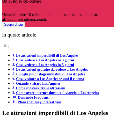
Un’eSIM su cui contare
Unisciti a oltre 10 milioni di clienti e connettiti con le nostre
affidabili reti internazionali.
Scopri di più
In questo articolo
Le attrazioni imperdibili di Los Angeles
Cosa vedere a Los Angeles in 3 giorni
Cosa vedere a Los Angeles in 5 giorni
Le attrazioni gratuite da vedere a Los Angeles
I luoghi più instagrammabili di Los Angeles
Cosa visitare a Los Angeles se ami il cinema
Quando visitare Los Angeles
Come spostarsi tra le attrazioni
Come avere internet durante il viaggio a Los Angeles
Domande Frequenti
Plans that may interest you
Le attrazioni imperdibili di Los Angeles