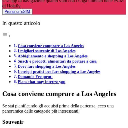
Usa app di navigazione quanto vuoi con i Giga illimitati delle eSIM
di Holafly.
Prendi un’eSIM
In questo articolo
Cosa conviene comprare a Los Angeles
I migliori souvenir di Los Angeles
Abbigliamento e shopping a Los Angeles
Snack e prodotti alimentari da portare a casa
Dove fare shopping a Los Angeles
Consigli pratici per fare shopping a Los Angeles
Domande Frequenti
Plans that may interest you
Cosa conviene comprare a Los Angeles
Se stai pianificando gli acquisti prima della partenza, ecco una
panoramica delle categorie più interessanti.
Souvenir