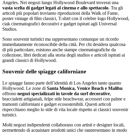
Angeles. Nei negozi lungo Hollywood Boulevard troverai una
vasta scelta di gadget legati al cinema e allo spettacolo
. Tra gli
articoli più popolari troviamo riproduzioni della Walk of Fame,
poster vintage di film classici, T-shirt con il celebre logo Hollywood,
ciak cinematografici decorativi e gadget ispirati agli Universal
Studios.
Sono souvenir turistici ma rappresentano comunque un ricordo
immediatamente riconoscibile della città. Per chi desidera qualcosa
di più particolare, esistono anche stampe cinematografiche da
collezione, libri dedicati alla storia degli studios e articoli ispirati ai
grandi classici di Hollywood.
Souvenir delle spiagge californiane
Le spiagge fanno parte dell’identità di Los Angeles tanto quanto
Hollywood. Le zone di
Santa Monica, Venice Beach e Malibu
offrono
negozi specializzati in tavole da surf decorative
,
braccialetti artigianali, felpe stile beachwear, accessori con palme e
tramonti californiani e gadget ecosostenibili. Questi articoli
rispecchiano meglio lo stile di vita locale rispetto ai classici souvenir
turistici.
Molti negozi indipendenti collaborano con artisti e designer locali,
permettendo di acquistare prodotti unici che rappresentano in modo