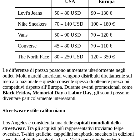
USA
Europa
Levi’s Jeans
50 – 80 USD
90 – 130 €
Nike Sneakers
70 – 140 USD
100 – 180 €
Vans
50 – 90 USD
70 – 120 €
Converse
45 – 80 USD
70 – 110 €
The North Face
80 – 250 USD
120 – 350 €
Le differenze di prezzo possono aumentare ulteriormente negli
outlet. Molti marchi americani vengono distribuiti direttamente sul
mercato nazionale e questo consente spesso di ottenere prezzi più
competitivi rispetto all’Europa. Durante eventi promozionali come
Black Friday, Memorial Day o Labor Day
, gli sconti possono
diventare particolarmente interessanti.
Streetwear e stile californiano
Los Angeles è considerata una delle
capitali mondiali dello
streetwear
. Tra gli acquisti più rappresentativi troviamo felpe
oversize, T-shirt grafiche, cappellini snapback, sneakers in edizioni
speciali e abbigliamento da skate. Molti negozi indipendenti