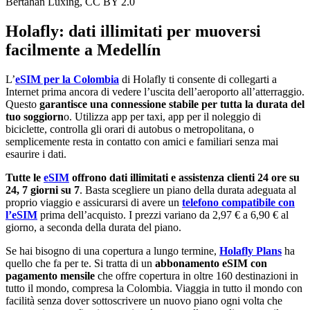
Bertahan Luxing, CC BY 2.0
Holafly: dati illimitati per muoversi
facilmente a Medellín
L’
eSIM per la Colombia
di Holafly ti consente di collegarti a
Internet prima ancora di vedere l’uscita dell’aeroporto all’atterraggio.
Questo
garantisce una connessione stabile per tutta la durata del
tuo soggiorn
o. Utilizza app per taxi, app per il noleggio di
biciclette, controlla gli orari di autobus o metropolitana, o
semplicemente resta in contatto con amici e familiari senza mai
esaurire i dati.
Tutte le
eSIM
offrono dati illimitati e assistenza clienti 24 ore su
24, 7 giorni su 7
. Basta scegliere un piano della durata adeguata al
proprio viaggio e assicurarsi di avere un
telefono compatibile con
l’eSIM
prima dell’acquisto. I prezzi variano da 2,97 € a 6,90 € al
giorno, a seconda della durata del piano.
Se hai bisogno di una copertura a lungo termine,
Holafly Plans
ha
quello che fa per te. Si tratta di un
abbonamento eSIM con
pagamento mensile
che offre copertura in oltre 160 destinazioni in
tutto il mondo, compresa la Colombia. Viaggia in tutto il mondo con
facilità senza dover sottoscrivere un nuovo piano ogni volta che