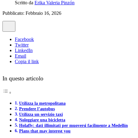
Scritto da
Erika Valeria Pinzón
Pubblicato: Febbraio 16, 2026
Facebook
Twitter
LinkedIn
Email
Copia il link
In questo articolo
Utilizza la metropolitana
Prendere l’autobus
Utilizza un servizio taxi
Noleggiare una bicicletta
Holafly: dati illimitati per muoversi facilmente a Medellín
Plans that may interest you