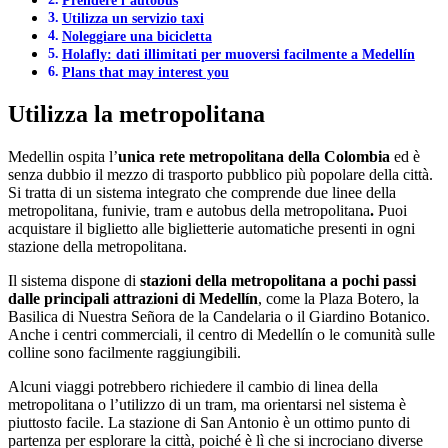
Utilizza un servizio taxi
Noleggiare una bicicletta
Holafly: dati illimitati per muoversi facilmente a Medellín
Plans that may interest you
Utilizza la metropolitana
Medellin ospita l’
unica rete metropolitana della Colombia
ed è
senza dubbio il mezzo di trasporto pubblico più popolare della città.
Si tratta di un sistema integrato che comprende due linee della
metropolitana, funivie, tram e autobus della metropolitana
.
Puoi
acquistare il biglietto alle biglietterie automatiche presenti in ogni
stazione della metropolitana.
Il sistema dispone di
stazioni della metropolitana a pochi passi
dalle principali attrazioni di Medellín
, come la Plaza Botero, la
Basilica di Nuestra Señora de la Candelaria o il Giardino Botanico.
Anche i centri commerciali, il centro di Medellín o le comunità sulle
colline sono facilmente raggiungibili.
Alcuni viaggi potrebbero richiedere il cambio di linea della
metropolitana o l’utilizzo di un tram, ma orientarsi nel sistema è
piuttosto facile. La stazione di San Antonio è un ottimo punto di
partenza per esplorare la città, poiché è lì che si incrociano diverse