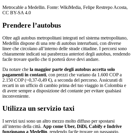
Metrocable a Medellin. Fonte: WikiMedia, Felipe Restrepo Acosta,
CC BY-SA 4.0
Prendere l’autobus
Oltre agli autobus metropolitani integrati nel sistema metropolitano,
Medellín dispone di una rete di autobus interurbani, con diverse
linee che circolano all’interno delle strade cittadine. I percorsi sono
chiaramente indicati sui parabrezza anteriori degli autobus, rendendo
facile trovare quello che ti porterà dove devi andare.
Da notare che
la maggior parte degli autobus accetta solo
pagamenti in contanti
, con prezzi che variano da 1.600 COP a
2.150 COP (~0,37-0,49 €), a seconda del percorso. Assicurati di
recarti in un ufficio di cambio prima del tuo viaggio in Colombia e
di avere sempre a disposizione del contante per evitare qualsiasi
inconveniente.
Utilizza un servizio taxi
I servizi taxi sono un altro mezzo molto diffuso per spostarsi
all’interno della città.
App come Uber, DiDi, Cabify e Indrive
funzionano a Medellín
, rendendo facile trovare un passaggio.