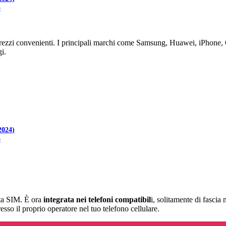
o
rezzi convenienti. I principali marchi come Samsung, Huawei, iPhone, O
i.
2024)
o
rta SIM. È ora
integrata nei telefoni compatibil
i, solitamente di fascia
sso il proprio operatore nel tuo telefono cellulare.