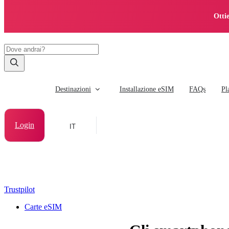
Otti
Destinazioni
Installazione eSIM
FAQs
Pl
Login
IT
Trustpilot
Carte eSIM