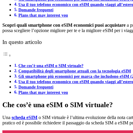
Usa il tuo telefono economico con eSIM quando viaggi all’ester
Domande frequenti
Plans that may interest you
Scopri quali smartphone con eSIM economici puoi acquistare
a p
possa scegliere l’opzione migliore per te e la migliore eSIM per i viagg
In questo articolo
Che cos’è una eSIM o SIM virtuale?
Compatibilità degli smartphone attuali con la tecnologia eSIM
Gli smartphone più economici per marca che includono eSIM (
Usa il tuo telefono economico con eSIM quando viaggi all’ester
Domande frequenti
Plans that may interest you
Che cos’è una eSIM o SIM virtuale?
Una
scheda eSIM
o SIM virtuale è l’ultima evoluzione della nota ca
pratico ed è possibile richiedere il passaggio da scheda SIM a eSIM pre