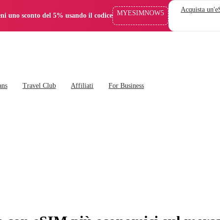
Acquista un'
MYESIMNOW5
eni uno sconto del 5% usando il codice
ans
Travel Club
Affiliati
For Business