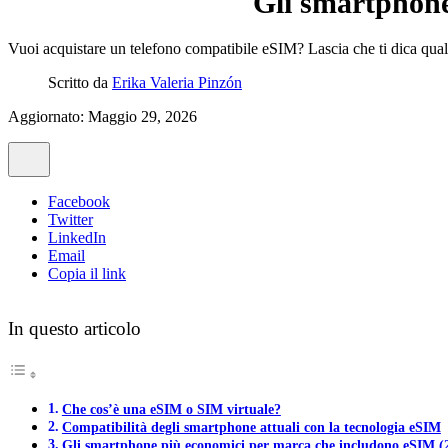
Gli smartphone
Vuoi acquistare un telefono compatibile eSIM? Lascia che ti dica quali
Scritto da
Erika Valeria Pinzón
Aggiornato: Maggio 29, 2026
Facebook
Twitter
LinkedIn
Email
Copia il link
In questo articolo
Che cos’è una eSIM o SIM virtuale?
Compatibilità degli smartphone attuali con la tecnologia eSIM
Gli smartphone più economici per marca che includono eSIM (