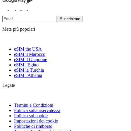
Suscribirme
Mete più popolari
eSIM the USA
eSIM il Marocco
eSIM il Giappone
eSIM l'Egitto
eSIM la Turchia
eSIM l'Albania
Legale
Termini e Condizioni
Politica sulla riservatezza
Politica sui cookie
Impostazioni dei cookie
Politiche di rimborso