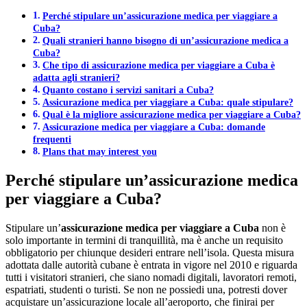
Perché stipulare un’assicurazione medica per viaggiare a
Cuba?
Quali stranieri hanno bisogno di un’assicurazione medica a
Cuba?
Che tipo di assicurazione medica per viaggiare a Cuba è
adatta agli stranieri?
Quanto costano i servizi sanitari a Cuba?
Assicurazione medica per viaggiare a Cuba: quale stipulare?
Qual è la migliore assicurazione medica per viaggiare a Cuba?
Assicurazione medica per viaggiare a Cuba: domande
frequenti
Plans that may interest you
Perché stipulare un’assicurazione medica
per viaggiare a Cuba?
Stipulare un’
assicurazione medica per viaggiare a Cuba
non è
solo importante in termini di tranquillità, ma è anche un requisito
obbligatorio per chiunque desideri entrare nell’isola. Questa misura
adottata dalle autorità cubane è entrata in vigore nel 2010 e riguarda
tutti i visitatori stranieri, che siano nomadi digitali, lavoratori remoti,
espatriati, studenti o turisti. Se non ne possiedi una, potresti dover
acquistare un’assicurazione locale all’aeroporto, che finirai per