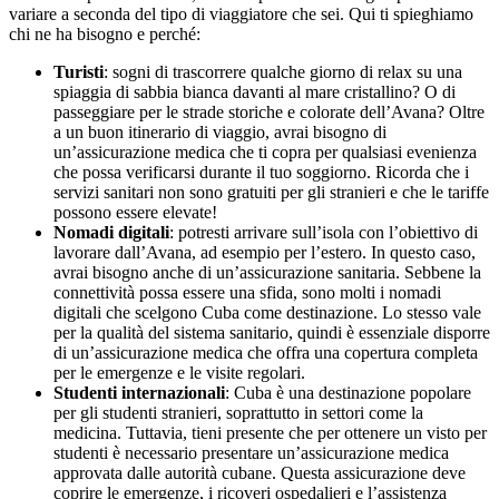
variare a seconda del tipo di viaggiatore che sei. Qui ti spieghiamo
chi ne ha bisogno e perché:
Turisti
: sogni di trascorrere qualche giorno di relax su una
spiaggia di sabbia bianca davanti al mare cristallino? O di
passeggiare per le strade storiche e colorate dell’Avana? Oltre
a un buon itinerario di viaggio, avrai bisogno di
un’assicurazione medica che ti copra per qualsiasi evenienza
che possa verificarsi durante il tuo soggiorno. Ricorda che i
servizi sanitari non sono gratuiti per gli stranieri e che le tariffe
possono essere elevate!
Nomadi digitali
: potresti arrivare sull’isola con l’obiettivo di
lavorare dall’Avana, ad esempio per l’estero. In questo caso,
avrai bisogno anche di un’assicurazione sanitaria. Sebbene la
connettività possa essere una sfida, sono molti i nomadi
digitali che scelgono Cuba come destinazione. Lo stesso vale
per la qualità del sistema sanitario, quindi è essenziale disporre
di un’assicurazione medica che offra una copertura completa
per le emergenze e le visite regolari.
Studenti internazionali
: Cuba è una destinazione popolare
per gli studenti stranieri, soprattutto in settori come la
medicina. Tuttavia, tieni presente che per ottenere un visto per
studenti è necessario presentare un’assicurazione medica
approvata dalle autorità cubane. Questa assicurazione deve
coprire le emergenze, i ricoveri ospedalieri e l’assistenza