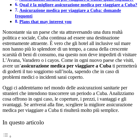
Qual è la migliore assicurazione medica per viaggiare a Cuba?
Assicurazione medica per viaggiare a Cuba: domande
frequenti
Plans that may interest you
Nonostante sia un paese che sta attraversando una dura realtà
politica e sociale, Cuba continua ad essere una destinazione
estremamente attraente. È vero che gli hotel all inclusive sul mare
non hanno più lo splendore di un tempo, a causa della crescente
scarsità di beni di consumo, ma questo non deve impedirti di visitare
L’Avana, Varadero o i cayos. Come in ogni nuovo paese che visiti,
avere un’
assicurazione medica per viaggiare a Cuba
ti permetterà
di goderti il tuo soggiorno sull’isola, sapendo che in caso di
problemi medici o incidenti sarai coperto.
Oggi ci addentriamo nel mondo delle assicurazioni sanitarie per
stranieri che intendono trascorrere un periodo a Cuba. Analizziamo
cosa offrono in ogni caso, le coperture, i prezzi, i vantaggi e gli
svantaggi. Se arriverai alla fine, scegliere la migliore assicurazione
medica per viaggiare a Cuba ti risulterà molto più semplice.
In questo articolo