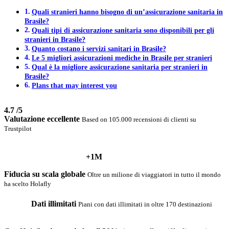
Quali stranieri hanno bisogno di un’assicurazione sanitaria in
Brasile?
Quali tipi di assicurazione sanitaria sono disponibili per gli
stranieri in Brasile?
Quanto costano i servizi sanitari in Brasile?
Le 5 migliori assicurazioni mediche in Brasile per stranieri
Qual è la migliore assicurazione sanitaria per stranieri in
Brasile?
Plans that may interest you
4.7
/5
Valutazione eccellente
Based on 105.000 recensioni di clienti su
Trustpilot
+1M
Fiducia su scala globale
Oltre un milione di viaggiatori in tutto il mondo
ha scelto Holafly
Dati illimitati
Piani con dati illimitati in oltre 170 destinazioni‎