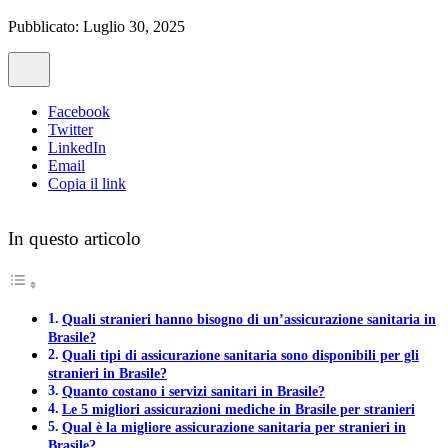
Pubblicato: Luglio 30, 2025
Facebook
Twitter
LinkedIn
Email
Copia il link
In questo articolo
Quali stranieri hanno bisogno di un’assicurazione sanitaria in
Brasile?
Quali tipi di assicurazione sanitaria sono disponibili per gli
stranieri in Brasile?
Quanto costano i servizi sanitari in Brasile?
Le 5 migliori assicurazioni mediche in Brasile per stranieri
Qual è la migliore assicurazione sanitaria per stranieri in
Brasile?