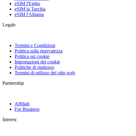
eSIM l'Egitto
eSIM la Turchia
eSIM l'Albania
Legale
Termini e Condizioni
Politica sulla riservatezza
Politica sui cookie
Impostazioni dei cookie
Politiche di rimborso
Termini di utilizzo del sitio web
Partnership
Affiliati
For Business
Interest