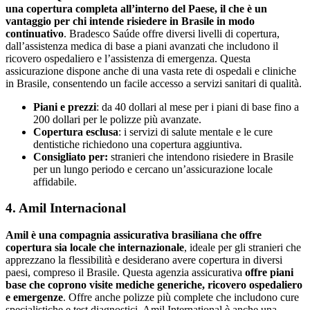
una copertura completa all’interno del Paese, il che è un
vantaggio per chi intende risiedere in Brasile in modo
continuativo
. Bradesco Saúde offre diversi livelli di copertura,
dall’assistenza medica di base a piani avanzati che includono il
ricovero ospedaliero e l’assistenza di emergenza. Questa
assicurazione dispone anche di una vasta rete di ospedali e cliniche
in Brasile, consentendo un facile accesso a servizi sanitari di qualità.
Piani e prezzi
: da 40 dollari al mese per i piani di base fino a
200 dollari per le polizze più avanzate.
Copertura esclusa
: i servizi di salute mentale e le cure
dentistiche richiedono una copertura aggiuntiva.
Consigliato per:
stranieri che intendono risiedere in Brasile
per un lungo periodo e cercano un’assicurazione locale
affidabile.
4. Amil Internacional
Amil è una compagnia assicurativa brasiliana che offre
copertura sia locale che internazionale
, ideale per gli stranieri che
apprezzano la flessibilità e desiderano avere copertura in diversi
paesi, compreso il Brasile. Questa agenzia assicurativa
offre piani
base che coprono visite mediche generiche, ricovero ospedaliero
e emergenze
. Offre anche polizze più complete che includono cure
specialistiche e test diagnostici. Amil International è anche una