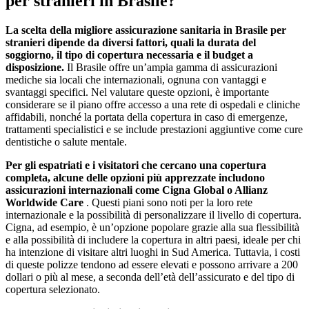
per stranieri in Brasile?
La scelta della migliore assicurazione sanitaria in Brasile per
stranieri dipende da diversi fattori, quali la durata del
soggiorno, il tipo di copertura necessaria e il budget a
disposizione.
Il Brasile offre un’ampia gamma di assicurazioni
mediche sia locali che internazionali, ognuna con vantaggi e
svantaggi specifici. Nel valutare queste opzioni, è importante
considerare se il piano offre accesso a una rete di ospedali e cliniche
affidabili, nonché la portata della copertura in caso di emergenze,
trattamenti specialistici e se include prestazioni aggiuntive come cure
dentistiche o salute mentale.
Per gli espatriati e i visitatori che cercano una copertura
completa, alcune delle opzioni più apprezzate includono
assicurazioni internazionali come Cigna Global o Allianz
Worldwide Care
. Questi piani sono noti per la loro rete
internazionale e la possibilità di personalizzare il livello di copertura.
Cigna, ad esempio, è un’opzione popolare grazie alla sua flessibilità
e alla possibilità di includere la copertura in altri paesi, ideale per chi
ha intenzione di visitare altri luoghi in Sud America. Tuttavia, i costi
di queste polizze tendono ad essere elevati e possono arrivare a 200
dollari o più al mese, a seconda dell’età dell’assicurato e del tipo di
copertura selezionato.