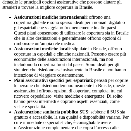
dettaglio le principali opzioni assicurative che possono aiutare gli
stranieri a trovare la migliore copertura in Brasile.
Assicurazioni mediche internazionali
: offrono una
copertura globale e sono spesso ideali per i nomadi digitali o
gli espatriati che viaggiano frequentemente in altri paesi.
Questi piani consentono di utilizzare la copertura sia in Brasile
che in altre destinazioni e generalmente offrono opzioni di
rimborso e un’ampia rete medica.
Assicurazioni mediche locali
: stipulate in Brasile, offrono
copertura in ospedali e cliniche nazionali. Possono essere più
economiche delle assicurazioni internazionali, ma non
includono la copertura fuori dal paese. Sono ideali per gli
stranieri che risiedono esclusivamente in Brasile e non hanno
intenzione di viaggiare costantemente.
Piani assicurativi specifici per espatriati
: pensati per coprire
le persone che risiedono temporaneamente in Brasile, queste
assicurazioni offrono opzioni di copertura completa, tra cui
ricovero ospedaliero, visite mediche e emergenze. Di solito
hanno prezzi intermedi e coprono aspetti essenziali, come
visite e specialità.
Assicurazione sanitaria pubblica SUS
: sebbene il SUS sia
gratuito e accessibile, la sua qualità e disponibilità variano. Per
cure immediate o specialistiche, è consigliabile avere
un’assicurazione complementare che copra l’accesso alle