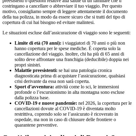
preesistenti o questioni relative alla salute di un familiare che ti
costringano a cancellare o abbreviare il tuo viaggio. Per questo
motivo, consigliamo sempre di leggere attentamente il documento
della tua polizza, in modo da essere sicuro che si tratti del tipo di
copertura di cui hai bisogno ed evitare malintesi.
Le situazioni escluse dall’assicurazione di viaggio sono le seguenti:
Limite di età (70 anni):
i viaggiatori di 70 anni o più non
hanno copertura per le spese mediche. È coperta solo la
cancellazione del viaggio. Inoltre, chi ha più di 65 anni di
solito deve affrontare una franchigia (deducibile) doppia nei
propri sinistri.
Malattie preesistenti:
se hai una patologia cronica
diagnosticata prima di acquistare l’assicurazione, qualsiasi
crisi derivante da essa non sarà coperta.
Sport d’avventura:
attività come lo sci, le immersioni
profonde o l’escursionismo in alta montagna sono escluse
dalla polizza base.
COVID-19 e nuove pandemie:
nel 2026, la copertura per le
cancellazioni dovute al COVID-19 è diventata molto
restrittiva, coprendo solo se l’assicurato è ricoverato in
ospedale, ma non in caso di chiusure delle frontiere o
quarantene preventive.