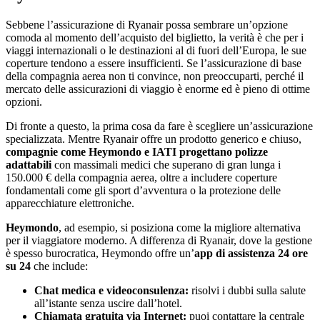
Sebbene l’assicurazione di Ryanair possa sembrare un’opzione
comoda al momento dell’acquisto del biglietto, la verità è che per i
viaggi internazionali o le destinazioni al di fuori dell’Europa, le sue
coperture tendono a essere insufficienti. Se l’assicurazione di base
della compagnia aerea non ti convince, non preoccuparti, perché il
mercato delle assicurazioni di viaggio è enorme ed è pieno di ottime
opzioni.
Di fronte a questo, la prima cosa da fare è scegliere un’assicurazione
specializzata. Mentre Ryanair offre un prodotto generico e chiuso,
compagnie come Heymondo e IATI progettano polizze
adattabili
con massimali medici che superano di gran lunga i
150.000 € della compagnia aerea, oltre a includere coperture
fondamentali come gli sport d’avventura o la protezione delle
apparecchiature elettroniche.
Heymondo
, ad esempio, si posiziona come la migliore alternativa
per il viaggiatore moderno. A differenza di Ryanair, dove la gestione
è spesso burocratica, Heymondo offre un’
app di assistenza 24 ore
su 24
che include:
Chat medica e videoconsulenza:
risolvi i dubbi sulla salute
all’istante senza uscire dall’hotel.
Chiamata gratuita via Internet:
puoi contattare la centrale