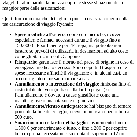
viaggi. In altre parole, la polizza copre le stesse situazioni della
maggior parte delle assicurazioni.
Qui ti forniamo qualche dettaglio in più su cosa sarà coperto dalla
tua assicurazione di viaggio Ryanair:
Spese mediche all’estero
: copre cure mediche, ricoveri
ospedalieri e farmaci necessari durante il viaggio fino a
150.000 €. È sufficiente per l’Europa, ma potrebbe non
bastare se prevedi di utilizzarla in destinazioni ad alto costo
come gli Stati Uniti o il Giappone.
Rimpatrio
: garantisce il ritorno nel paese di origine in caso di
emergenza medica o decesso. Sono coperti il trasporto e le
spese necessarie affinché il viaggiatore e, in alcuni casi, un
accompagnatore possano tornare a casa.
Annullamento o interruzione del viaggio
: rimborsa fino al
costo totale del volo (in base alla tariffa pagata) se
l’annullamento è dovuto a cause giustificate come una
malattia grave o una citazione in giudizio.
Annullamento/rientro anticipato
: se hai bisogno di tornare
prima della fine del viaggio, riceverai un risarcimento fino a
500 euro.
Smarrimento o ritardo del bagaglio
: risarcimento fino a
1.500 € per smarrimento o furto, e fino a 200 € per coprire
beni di prima necessità in caso di ritardi superiori a 12 ore.