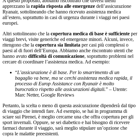
A questo proposito, abbiamo riscontrato che diversi utenti
apprezzano la
rapida risposta alle emergenze
dell’assicurazione
Ryanair, sottolineando che hanno ricevuto assistenza medica
all’estero, soprattutto in casi di urgenza durante i viaggi nei paesi
europei.
Altri sottolineano che la
copertura medica di base è sufficiente
per
viaggi brevi, visite generiche ed emergenze minori. Alcuni, invece,
ritengono che la
copertura sia limitata
per casi più complessi o
paesi al di fuori dell’Europa. Abbiamo anche riscontrato utenti che
hanno avuto
difficoltà di comunicazione
, soprattutto problemi nel
cercare di coordinare l’assistenza medica. Ad esempio:
“
L’assicurazione è di base. Per lo smarrimento di un
bagaglio va bene, ma se cerchi assistenza medica rapida, il
processo di Europ Assistance con Ryanair è molto
burocratico rispetto alle assicurazioni digitali.
” – Utente:
Marc Netter, Google Reviews
Pertanto, la scelta o meno di questa assicurazione dipenderà dal tipo
di viaggio che intendi fare. Ad esempio, se hai in programma di
sciare sui Pirenei, è meglio cercarne una che offra copertura per gli
sport invernali. Oppure, se sei diabetico e hai bisogno di ricevere
farmaci durante il viaggio, sarà meglio stipulare un’opzione che
copra le malattie preesistenti.