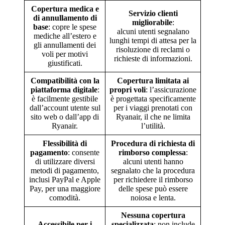
Copertura medica e
Servizio clienti
di annullamento di
migliorabile
:
base
: copre le spese
alcuni utenti segnalano
mediche all’estero e
lunghi tempi di attesa per la
gli annullamenti dei
risoluzione di reclami o
voli per motivi
richieste di informazioni.
giustificati.
Compatibilità con la
Copertura limitata ai
piattaforma digitale
:
propri voli
: l’assicurazione
è facilmente gestibile
è progettata specificamente
dall’account utente sul
per i viaggi prenotati con
sito web o dall’app di
Ryanair, il che ne limita
Ryanair.
l’utilità.
Flessibilità di
Procedura di richiesta di
pagamento
: consente
rimborso complessa
:
di utilizzare diversi
alcuni utenti hanno
metodi di pagamento,
segnalato che la procedura
inclusi PayPal e Apple
per richiedere il rimborso
Pay, per una maggiore
delle spese può essere
comodità.
noiosa e lenta.
Nessuna copertura
Accessibile per i
specializzata
: non include