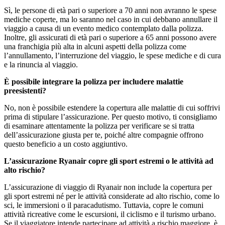
Sì, le persone di età pari o superiore a 70 anni non avranno le spese
mediche coperte, ma lo saranno nel caso in cui debbano annullare il
viaggio a causa di un evento medico contemplato dalla polizza.
Inoltre, gli assicurati di età pari o superiore a 65 anni possono avere
una franchigia più alta in alcuni aspetti della polizza come
l’annullamento, l’interruzione del viaggio, le spese mediche e di cura
e la rinuncia al viaggio.
È possibile integrare la polizza per includere malattie
preesistenti?
No, non è possibile estendere la copertura alle malattie di cui soffrivi
prima di stipulare l’assicurazione. Per questo motivo, ti consigliamo
di esaminare attentamente la polizza per verificare se si tratta
dell’assicurazione giusta per te, poiché altre compagnie offrono
questo beneficio a un costo aggiuntivo.
L’assicurazione Ryanair copre gli sport estremi o le attività ad
alto rischio?
L’assicurazione di viaggio di Ryanair non include la copertura per
gli sport estremi né per le attività considerate ad alto rischio, come lo
sci, le immersioni o il paracadutismo. Tuttavia, copre le comuni
attività ricreative come le escursioni, il ciclismo e il turismo urbano.
Se il viaggiatore intende partecipare ad attività a rischio maggiore, è