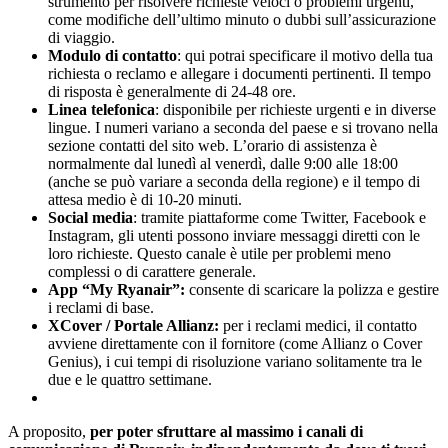
strumento per risolvere richieste veloci o problemi urgenti,
come modifiche dell’ultimo minuto o dubbi sull’assicurazione
di viaggio.
Modulo di contatto
: qui potrai specificare il motivo della tua
richiesta o reclamo e allegare i documenti pertinenti. Il tempo
di risposta è generalmente di 24-48 ore.
Linea telefonica
: disponibile per richieste urgenti e in diverse
lingue. I numeri variano a seconda del paese e si trovano nella
sezione contatti del sito web. L’orario di assistenza è
normalmente dal lunedì al venerdì, dalle 9:00 alle 18:00
(anche se può variare a seconda della regione) e il tempo di
attesa medio è di 10-20 minuti.
Social media
: tramite piattaforme come Twitter, Facebook e
Instagram, gli utenti possono inviare messaggi diretti con le
loro richieste. Questo canale è utile per problemi meno
complessi o di carattere generale.
App “My Ryanair”:
consente di scaricare la polizza e gestire
i reclami di base.
XCover / Portale Allianz:
per i reclami medici, il contatto
avviene direttamente con il fornitore (come Allianz o Cover
Genius), i cui tempi di risoluzione variano solitamente tra le
due e le quattro settimane.
A proposito,
per poter sfruttare al massimo i canali di