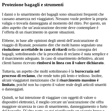
Protezione bagagli e strumenti
I danni o lo smarrimento dei bagagli sono situazioni frequenti che
causano amarezza nei viaggiatori. Nessuno vuole perdere la propria
valigia o trovarla danneggiata al momento del ritiro. Per questo, un
altro aspetto che un’assicurazione decente deve contemplare è
l’offerta di un risarcimento in queste situazioni.
Ebbene, in base alle opinioni degli utenti dell’assicurazione di
viaggio di Ryanair, possiamo dire che molti hanno segnalato una
risoluzione accettabile in caso di ritardi
nella consegna dei
bagagli, sottolineando che la procedura di reclamo è stata semplice e
il risarcimento adeguato. In caso di smarrimento definitivo, alcuni
clienti hanno ricevuto
rimborsi in linea con il valore dichiarato
.
Tuttavia, un aspetto che molti sottolineano è la
burocrazia nel
processo di reclamo
, che rende tutto più lento e tedioso. Inoltre,
alcuni viaggiatori menzionano che il
risarcimento massimo è
limitato
, poiché non ha coperto il valore reale degli articoli smarriti
o danneggiati.
Quindi, se hai intenzione di viaggiare con oggetti di valore o
dispositivi elettronici, è meglio cercare un’assicurazione che offra
maggiore sicurezza in caso di smarrimento, danneggiamento o furto
del bagaglio. D’altra parte, se stai pianificando un viaggio breve e