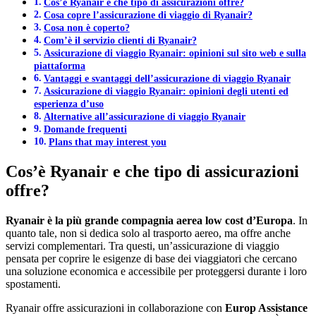
Cos’è Ryanair e che tipo di assicurazioni offre?
Cosa copre l’assicurazione di viaggio di Ryanair?
Cosa non è coperto?
Com’è il servizio clienti di Ryanair?
Assicurazione di viaggio Ryanair: opinioni sul sito web e sulla
piattaforma
Vantaggi e svantaggi dell’assicurazione di viaggio Ryanair
Assicurazione di viaggio Ryanair: opinioni degli utenti ed
esperienza d’uso
Alternative all’assicurazione di viaggio Ryanair
Domande frequenti
Plans that may interest you
Cos’è Ryanair e che tipo di assicurazioni
offre?
Ryanair è la più grande compagnia aerea low cost d’Europa
. In
quanto tale, non si dedica solo al trasporto aereo, ma offre anche
servizi complementari. Tra questi, un’assicurazione di viaggio
pensata per coprire le esigenze di base dei viaggiatori che cercano
una soluzione economica e accessibile per proteggersi durante i loro
spostamenti.
Ryanair offre assicurazioni in collaborazione con
Europ Assistance