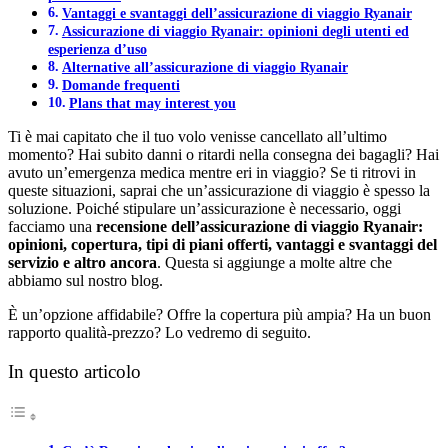
Vantaggi e svantaggi dell’assicurazione di viaggio Ryanair
Assicurazione di viaggio Ryanair: opinioni degli utenti ed
esperienza d’uso
Alternative all’assicurazione di viaggio Ryanair
Domande frequenti
Plans that may interest you
Ti è mai capitato che il tuo volo venisse cancellato all’ultimo
momento? Hai subito danni o ritardi nella consegna dei bagagli? Hai
avuto un’emergenza medica mentre eri in viaggio? Se ti ritrovi in
queste situazioni, saprai che un’assicurazione di viaggio è spesso la
soluzione. Poiché stipulare un’assicurazione è necessario, oggi
facciamo una
recensione dell’assicurazione di viaggio Ryanair:
opinioni, copertura, tipi di piani offerti, vantaggi e svantaggi del
servizio e altro ancora
. Questa si aggiunge a molte altre che
abbiamo sul nostro blog.
È un’opzione affidabile? Offre la copertura più ampia? Ha un buon
rapporto qualità-prezzo? Lo vedremo di seguito.
In questo articolo