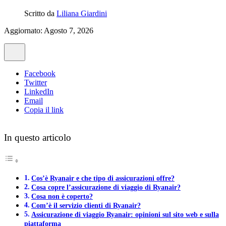
Scritto da
Liliana Giardini
Aggiornato: Agosto 7, 2026
Facebook
Twitter
LinkedIn
Email
Copia il link
In questo articolo
Cos’è Ryanair e che tipo di assicurazioni offre?
Cosa copre l’assicurazione di viaggio di Ryanair?
Cosa non è coperto?
Com’è il servizio clienti di Ryanair?
Assicurazione di viaggio Ryanair: opinioni sul sito web e sulla
piattaforma