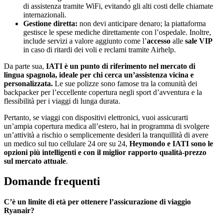
di assistenza tramite WiFi, evitando gli alti costi delle chiamate
internazionali.
Gestione diretta:
non devi anticipare denaro; la piattaforma
gestisce le spese mediche direttamente con l’ospedale. Inoltre,
include servizi a valore aggiunto come l’
accesso
alle
sale VIP
in caso di ritardi dei voli e reclami tramite Airhelp.
Da parte sua,
IATI
è un punto di riferimento nel mercato di
lingua spagnola, ideale per chi cerca un’assistenza vicina e
personalizzata.
Le sue polizze sono famose tra la comunità dei
backpacker per l’eccellente copertura negli sport d’avventura e la
flessibilità per i viaggi di lunga durata.
Pertanto, se viaggi con dispositivi elettronici, vuoi assicurarti
un’ampia copertura medica all’estero, hai in programma di svolgere
un’attività a rischio o semplicemente desideri la tranquillità di avere
un medico sul tuo cellulare 24 ore su 24,
Heymondo e IATI sono le
opzioni più intelligenti e con il miglior rapporto qualità-prezzo
sul mercato attuale
.
Domande frequenti
C’è un limite di età per ottenere l’assicurazione di viaggio
Ryanair?