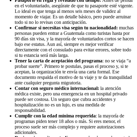
Pasaporte en regla y revisado con tiempo:
Antes de pensar
en el voluntariado, asegúrate de que tu pasaporte esté vigente.
Lo ideal es que tenga al menos seis meses de validez al
momento de viajar. Es un detalle básico, pero puede arruinar
todo si no lo revisas con anticipación.
Confirmar si necesitas visa según tu nacionalidad:
muchas
personas pueden entrar a Guatemala como turistas hasta por
90 días sin visa, y la mayoría de voluntariados cortos se hacen
bajo ese estatus. Aun así, siempre es mejor verificar
directamente con el consulado para evitar errores, sobre todo
si tu estancia será más larga.
Tener la carta de aceptación del programa
: no se viaja “a
probar suerte”. Primero te postulas, pasas el proceso y, si te
aceptan, la organización te envía una carta formal. Ese
documento respalda el motivo de tu viaje y te da tranquilidad
ante cualquier pregunta migratoria.
Contar con seguro médico internacional:
la atención
médica existe, pero una emergencia en un hospital privado
puede ser costosa. Un seguro que cubra accidentes y
hospitalización no es un lujo, es una medida de
responsabilidad.
Cumplir con la edad mínima requerida
: la mayoría de
programas piden tener 18 años o más. Si eres menor, el
proceso suele ser más complejo y requiere autorizaciones
adicionales.