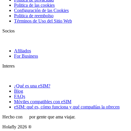
Politica de las cookies
Configuración de las Cookies
Politica de reembolso
Términos de Uso del Sitio Web
Socios
Afiliados
For Business
Interes
¿Qué es una eSIM?
Blog
FAQs
Móviles compatibles con eSIM
eSIM: qué es, cómo funciona y qué compañías la ofrecen
Hecho con
por gente que ama viajar.
Holafly 2026 ®