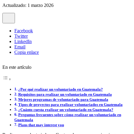
Actualizado: 1 marzo 2026
Facebook
Twitter
LinkedIn
Email
Copia enlace
En este artículo
¿Por qué realizar un voluntariado en Guatemala?
Requisitos para realizar un voluntariado en Guatemala
Mejores programas de voluntariado para Guatemala
Tipos de proyectos para realizar voluntariados en Guatemala
¿Cuánto cuesta realizar un voluntariado en Guatemala?
Preguntas frecuentes sobre cómo realizar un voluntariado en
Guatemala
Plans that may interest you