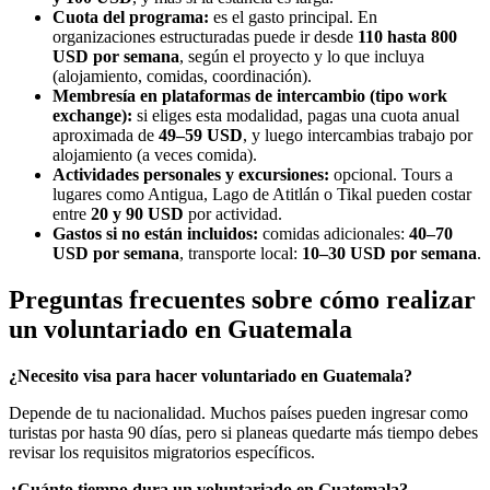
Cuota del programa:
es el gasto principal. En
organizaciones estructuradas puede ir desde
110 hasta 800
USD por semana
, según el proyecto y lo que incluya
(alojamiento, comidas, coordinación).
Membresía en plataformas de intercambio (tipo work
exchange):
si eliges esta modalidad, pagas una cuota anual
aproximada de
49–59 USD
, y luego intercambias trabajo por
alojamiento (a veces comida).
Actividades personales y excursiones:
opcional. Tours a
lugares como Antigua, Lago de Atitlán o Tikal pueden costar
entre
20 y 90 USD
por actividad.
Gastos si no están incluidos:
comidas adicionales:
40–70
USD por semana
, transporte local:
10–30 USD por semana
.
Preguntas frecuentes sobre cómo realizar
un voluntariado en Guatemala
¿Necesito visa para hacer voluntariado en Guatemala?
Depende de tu nacionalidad. Muchos países pueden ingresar como
turistas por hasta 90 días, pero si planeas quedarte más tiempo debes
revisar los requisitos migratorios específicos.
¿Cuánto tiempo dura un voluntariado en Guatemala?