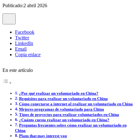
Publicado:2 abril 2026
Facebook
Twitter
LinkedIn
Email
Copia enlace
En este artículo
¿Por qué realizar un voluntariado en China?
Requisitos para realizar un voluntariado en China
Cómo conectarse a internet al realizar un voluntariado en China
Mejores programas de voluntariado para China
Tipos de proyectos para realizar voluntariados en China
¿Cuánto cuesta realizar un voluntariado en China?
Preguntas frecuentes sobre cómo realizar un voluntariado en
China
Plans that may interest you