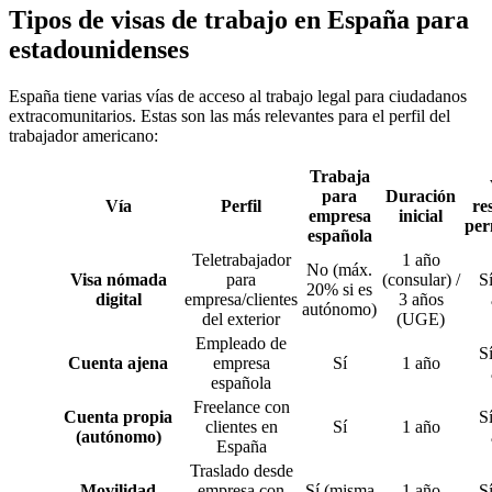
Tipos de visas de trabajo en España para
estadounidenses
España tiene varias vías de acceso al trabajo legal para ciudadanos
extracomunitarios. Estas son las más relevantes para el perfil del
trabajador americano:
Trabaja
para
Duración
Vía
Perfil
re
empresa
inicial
per
española
Teletrabajador
1 año
No (máx.
Visa nómada
para
(consular) /
Sí
20% si es
digital
empresa/clientes
3 años
autónomo)
del exterior
(UGE)
Empleado de
Sí
Cuenta ajena
empresa
Sí
1 año
española
Freelance con
Cuenta propia
Sí
clientes en
Sí
1 año
(autónomo)
España
Traslado desde
Movilidad
empresa con
Sí (misma
1 año
Sí