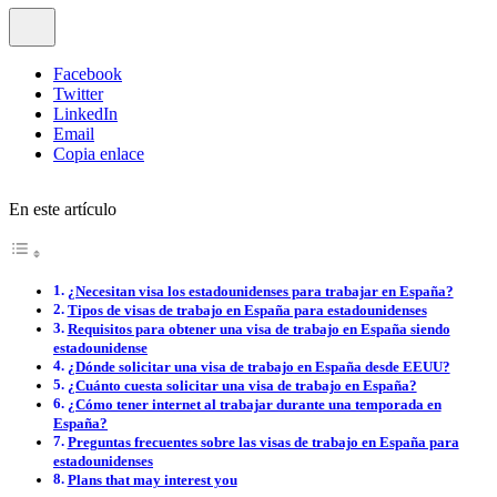
Facebook
Twitter
LinkedIn
Email
Copia enlace
En este artículo
¿Necesitan visa los estadounidenses para trabajar en España?
Tipos de visas de trabajo en España para estadounidenses
Requisitos para obtener una visa de trabajo en España siendo
estadounidense
¿Dónde solicitar una visa de trabajo en España desde EEUU?
¿Cuánto cuesta solicitar una visa de trabajo en España?
¿Cómo tener internet al trabajar durante una temporada en
España?
Preguntas frecuentes sobre las visas de trabajo en España para
estadounidenses
Plans that may interest you