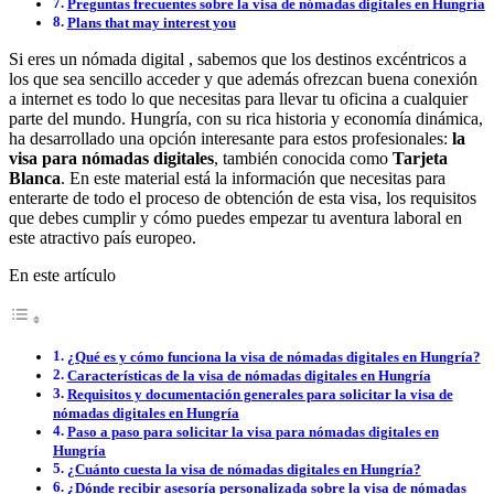
Preguntas frecuentes sobre la visa de nómadas digitales en Hungría
Plans that may interest you
Si eres un nómada digital , sabemos que los destinos excéntricos a
los que sea sencillo acceder y que además ofrezcan buena conexión
a internet es todo lo que necesitas para llevar tu oficina a cualquier
parte del mundo. Hungría, con su rica historia y economía dinámica,
ha desarrollado una opción interesante para estos profesionales:
la
visa para nómadas digitales
, también conocida como
Tarjeta
Blanca
. En este material está la información que necesitas para
enterarte de todo el proceso de obtención de esta visa, los requisitos
que debes cumplir y cómo puedes empezar tu aventura laboral en
este atractivo país europeo.
En este artículo
¿Qué es y cómo funciona la visa de nómadas digitales en Hungría?
Características de la visa de nómadas digitales en Hungría
Requisitos y documentación generales para solicitar la visa de
nómadas digitales en Hungría
Paso a paso para solicitar la visa para nómadas digitales en
Hungría
¿Cuánto cuesta la visa de nómadas digitales en Hungría?
¿Dónde recibir asesoría personalizada sobre la visa de nómadas