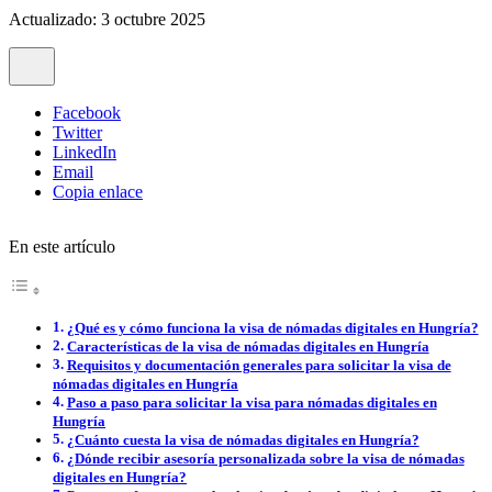
Actualizado: 3 octubre 2025
Facebook
Twitter
LinkedIn
Email
Copia enlace
En este artículo
¿Qué es y cómo funciona la visa de nómadas digitales en Hungría?
Características de la visa de nómadas digitales en Hungría
Requisitos y documentación generales para solicitar la visa de
nómadas digitales en Hungría
Paso a paso para solicitar la visa para nómadas digitales en
Hungría
¿Cuánto cuesta la visa de nómadas digitales en Hungría?
¿Dónde recibir asesoría personalizada sobre la visa de nómadas
digitales en Hungría?