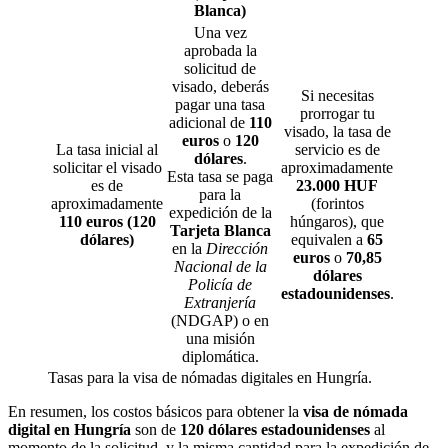
Blanca)
Una vez
aprobada la
solicitud de
visado, deberás
Si necesitas
pagar una tasa
prorrogar tu
adicional de
110
visado, la tasa de
euros
o
120
La tasa inicial al
servicio es de
dólares
.
solicitar el visado
aproximadamente
Esta tasa se paga
es de
23.000 HUF
para la
aproximadamente
(forintos
expedición de la
110 euros
(120
húngaros), que
Tarjeta Blanca
dólares)
equivalen a
65
en la
Dirección
euros
o
70,85
Nacional de la
dólares
Policía de
estadounidenses
.
Extranjería
(NDGAP) o en
una misión
diplomática.
Tasas para la visa de nómadas digitales en Hungría.
En resumen, los costos básicos para obtener la
visa de nómada
digital en Hungría
son de
120 dólares estadounidenses
al
momento de la solicitud, y la misma cantidad para la expedición de