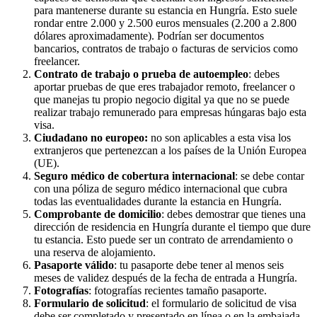
para mantenerse durante su estancia en Hungría. Esto suele
rondar entre 2.000 y 2.500 euros mensuales (2.200 a 2.800
dólares aproximadamente). Podrían ser documentos
bancarios, contratos de trabajo o facturas de servicios como
freelancer.
Contrato de trabajo o prueba de autoempleo
: debes
aportar pruebas de que eres trabajador remoto, freelancer o
que manejas tu propio negocio digital ya que no se puede
realizar trabajo remunerado para empresas húngaras bajo esta
visa.
Ciudadano no europeo:
no son aplicables a esta visa los
extranjeros que pertenezcan a los países de la Unión Europea
(UE).
Seguro médico de cobertura internacional
: se debe contar
con una póliza de seguro médico internacional que cubra
todas las eventualidades durante la estancia en Hungría.
Comprobante de domicilio
: debes demostrar que tienes una
dirección de residencia en Hungría durante el tiempo que dure
tu estancia. Esto puede ser un contrato de arrendamiento o
una reserva de alojamiento.
Pasaporte válido
: tu pasaporte debe tener al menos seis
meses de validez después de la fecha de entrada a Hungría.
Fotografías
: fotografías recientes tamaño pasaporte.
Formulario de solicitud
: el formulario de solicitud de visa
debe ser completado y presentado en línea o en la embajada