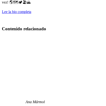
vez! 🌎🗺️🏕️🏖️🌄
Lee la bio completa
Contenido relacionado
Ana Mármol