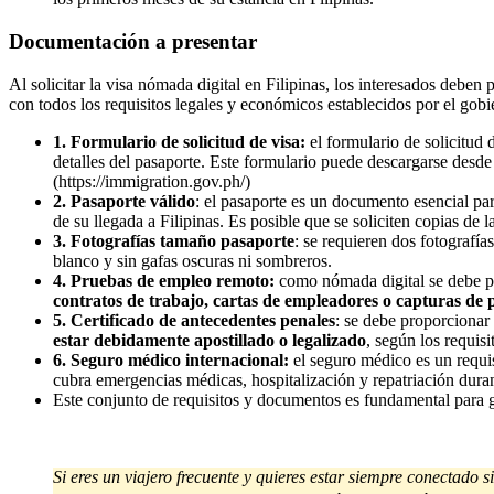
Documentación a presentar
Al solicitar la visa nómada digital en Filipinas, los interesados debe
con todos los requisitos legales y económicos establecidos por el gobi
1. Formulario de solicitud de visa:
el formulario de solicitud
detalles del pasaporte. Este formulario puede descargarse desde 
(https://immigration.gov.ph/)
2. Pasaporte válido
: el pasaporte es un documento esencial par
de su llegada a Filipinas. Es posible que se soliciten copias de 
3. Fotografías tamaño pasaporte
: se requieren dos fotografí
blanco y sin gafas oscuras ni sombreros.
4. Pruebas de empleo remoto:
como nómada digital se debe pr
contratos de trabajo, cartas de empleadores o capturas de 
5. Certificado de antecedentes penales
: se debe proporcionar 
estar debidamente apostillado o legalizado
, según los requisi
6. Seguro médico internacional:
el seguro médico es un requis
cubra emergencias médicas, hospitalización y repatriación durant
Este conjunto de requisitos y documentos es fundamental para ga
Si eres un viajero frecuente y quieres estar siempre conectado