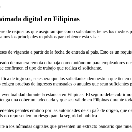
h
nómada digital en Filipinas
rie de requisitos que aseguran que como solicitante, tienes los medios p
amos los principales requisitos para obtener esta visa:
s de vigencia a partir de la fecha de entrada al país. Esto es un requis
leado de manera remota o trabaja como autónomo para empleadores o clien
confirmen el tipo de trabajo que realiza el solicitante.
ecífica de ingresos, se espera que los solicitantes demuestren que tien
os exigen pruebas de ingresos mensuales o anuales que sean suficientes pa
eventualidad durante la estancia en Filipinas. El seguro debe cubrir no
tenga una cobertura adecuada y que sea válido en Filipinas durante toda
cedentes penales emitido por las autoridades de su país de origen, que 
ís no representen un riesgo para la seguridad pública.
cite a los nómadas digitales que presenten un extracto bancario que mue