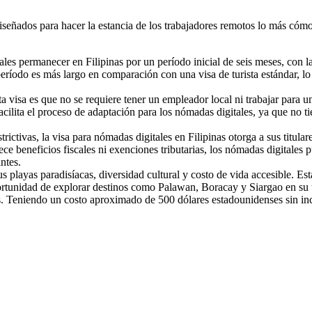
diseñados para hacer la estancia de los trabajadores remotos lo más cómo
tales permanecer en Filipinas por un período inicial de seis meses, con 
te período es más largo en comparación con una visa de turista estándar,
ta visa es que no se requiere tener un empleador local ni trabajar para 
acilita el proceso de adaptación para los nómadas digitales, ya que no t
estrictivas, la visa para nómadas digitales en Filipinas otorga a sus titul
rece beneficios fiscales ni exenciones tributarias, los nómadas digitale
ntes.
us playas paradisíacas, diversidad cultural y costo de vida accesible. Est
portunidad de explorar destinos como Palawan, Boracay y Siargao en su t
Teniendo un costo aproximado de 500 dólares estadounidenses sin inclui