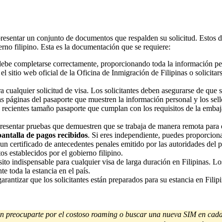
n presentar un conjunto de documentos que respalden su solicitud. Estos
erno filipino. Esta es la documentación que se requiere:
 debe completarse correctamente, proporcionando toda la información p
el sitio web oficial de la Oficina de Inmigración de Filipinas o solicita
a cualquier solicitud de visa. Los solicitantes deben asegurarse de que s
las páginas del pasaporte que muestren la información personal y los sello
as recientes tamaño pasaporte que cumplan con los requisitos de la embaj
esentar pruebas que demuestren que se trabaja de manera remota para e
pantalla de pagos recibidos
. Si eres independiente, puedes proporciona
un certificado de antecedentes penales emitido por las autoridades del 
tos establecidos por el gobierno filipino.
ito indispensable para cualquier visa de larga duración en Filipinas. Lo
e toda la estancia en el país.
rantizar que los solicitantes están preparados para su estancia en Filip
 sin preocuparte por el costoso roaming o buscar una nueva SIM en cada