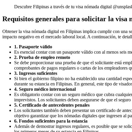
Descubre Filipinas a través de tu visa nómada digital @unsplas
Requisitos generales para solicitar la visa 
Obtener la visa nómada digital en Filipinas implica cumplir con una se
impacto negativo en el mercado laboral local. A continuación, te detall
1. Pasaporte válido
Es esencial contar con un pasaporte válido con al menos seis mese
2. Prueba de empleo remoto
Se debe proporcionar una prueba de que el solicitante está emp
comprobantes de pagos regulares o cartas de los empleadores que 
3. Ingresos suficientes
Si bien el gobierno filipino no ha establecido una cantidad esp
durante su estancia en Filipinas. En general, este tipo de visad
4. Seguro médico internacional
Es obligatorio contar con un seguro médico que cubra cualquier 
imprevistos. Los solicitantes deben asegurarse de que el seguro 
5. Certificado de antecedentes penales
Los solicitantes también deben presentar un certificado de ante
objetivo garantizar que los nómadas digitales que ingresen al pa
6. Fondos suficientes para la estancia
Además de demostrar ingresos regulares, es posible que se soli
los primeros meses de su estancia en Filipinas.