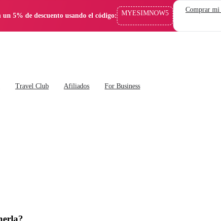
Comprar mi
MYESIMNOW5
 un 5% de descuento usando el código:
s
Travel Club
Afiliados
For Business
nerla?