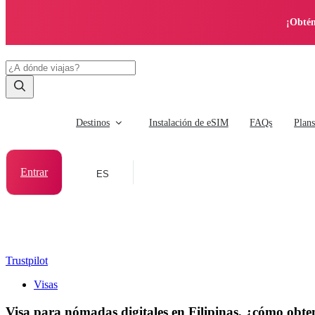
¡Obtén
Destinos
Instalación de eSIM
FAQs
Plan
Entrar
ES
Trustpilot
Visas
Visa para nómadas digitales en Filipinas, ¿cómo obte