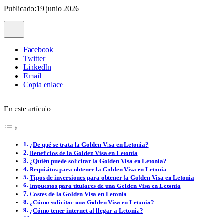
Publicado:19 junio 2026
Facebook
Twitter
LinkedIn
Email
Copia enlace
En este artículo
¿De qué se trata la Golden Visa en Letonia?
Beneficios de la Golden Visa en Letonia
¿Quién puede solicitar la Golden Visa en Letonia?
Requisitos para obtener la Golden Visa en Letonia
Tipos de inversiones para obtener la Golden Visa en Letonia
Impuestos para titulares de una Golden Visa en Letonia
Costes de la Golden Visa en Letonia
¿Cómo solicitar una Golden Visa en Letonia?
¿Cómo tener internet al llegar a Letonia?