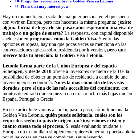
Preguntas frecuentes sobre la Golden Visa en Letonia
Plans that may interest you
Hay un momento en la vida de cualquier persona en el que sueña
con vivir en Europa, pero nos hacemos la misma pregunta:
¿existe
alguna forma de lograrlo sin pasar años esperando una visa de
trabajo o un golpe de suerte?
La respuesta, con capital disponible,
suele estar en
programas como la Golden Visa.
Y entre las
opciones europeas, hay una que pocas veces se menciona en las
conversaciones típicas sobre residencia por inversión,
pero que
merece toda tu atención: la Golden Visa Letonia.
Letonia forma parte de la Unión Europea y del espacio
Schengen, y desde 2010
ofrece a inversores de fuera de la UE la
posibilidad de obtener un permiso de residencia a cambio de una
inversión en su economía.
No es la más conocida de las visas
doradas, pero sí una de las más accesibles del continente,
con
montos de entrada que empiezan en cifras mucho más bajas que en
España, Portugal o Grecia.
En este artículo te vamos a contar, paso a paso, cómo funciona la
Golden Visa Letonia,
quién puede solicitarla, cuáles son los
requisitos según tu país de origen, qué inversiones existen y
cuánto cuesta todo el proceso.
Si estás evaluando mudarte a
Europa con tu familia o simplemente quieres tener una puerta abierta
por si las cosas en casa se complican, sigue leyendo.