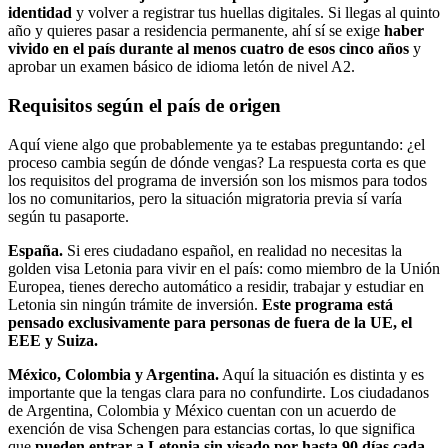
identidad
y volver a registrar tus huellas digitales. Si llegas al quinto
año y quieres pasar a residencia permanente, ahí sí se exige
haber
vivido en el país durante al menos cuatro de esos cinco años
y
aprobar un examen básico de idioma letón de nivel A2.
Requisitos según el país de origen
Aquí viene algo que probablemente ya te estabas preguntando: ¿el
proceso cambia según de dónde vengas? La respuesta corta es que
los requisitos del programa de inversión son los mismos para todos
los no comunitarios, pero la situación migratoria previa sí varía
según tu pasaporte.
España.
Si eres ciudadano español, en realidad no necesitas la
golden visa Letonia para vivir en el país: como miembro de la Unión
Europea, tienes derecho automático a residir, trabajar y estudiar en
Letonia sin ningún trámite de inversión.
Este programa está
pensado exclusivamente para personas de fuera de la UE, el
EEE y Suiza.
México, Colombia y Argentina.
Aquí la situación es distinta y es
importante que la tengas clara para no confundirte. Los ciudadanos
de Argentina, Colombia y México cuentan con un acuerdo de
exención de visa Schengen para estancias cortas, lo que significa
que
pueden entrar a Letonia sin visado por hasta 90 días cada