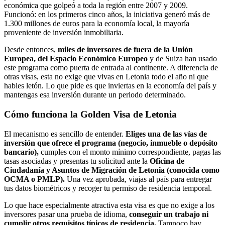
económica que golpeó a toda la región entre 2007 y 2009.
Funcionó: en los primeros cinco años, la iniciativa generó más de
1.300 millones de euros para la economía local, la mayoría
proveniente de inversión inmobiliaria.
Desde entonces,
miles de inversores de fuera de la Unión
Europea, del Espacio Económico Europeo
y de Suiza han usado
este programa como puerta de entrada al continente. A diferencia de
otras visas, esta no exige que vivas en Letonia todo el año ni que
hables letón. Lo que pide es que inviertas en la economía del país y
mantengas esa inversión durante un periodo determinado.
Cómo funciona la Golden Visa de Letonia
El mecanismo es sencillo de entender.
Eliges una de las vías de
inversión que ofrece el programa (negocio, inmueble o depósito
bancario),
cumples con el monto mínimo correspondiente, pagas las
tasas asociadas y presentas tu solicitud ante la
Oficina de
Ciudadanía y Asuntos de Migración de Letonia (conocida como
OCMA o PMLP).
Una vez aprobada, viajas al país para entregar
tus datos biométricos y recoger tu permiso de residencia temporal.
Lo que hace especialmente atractiva esta visa es que no exige a los
inversores pasar una prueba de idioma,
conseguir un trabajo ni
cumplir otros requisitos típicos de residencia.
Tampoco hay