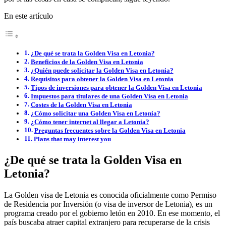
En este artículo
¿De qué se trata la Golden Visa en Letonia?
Beneficios de la Golden Visa en Letonia
¿Quién puede solicitar la Golden Visa en Letonia?
Requisitos para obtener la Golden Visa en Letonia
Tipos de inversiones para obtener la Golden Visa en Letonia
Impuestos para titulares de una Golden Visa en Letonia
Costes de la Golden Visa en Letonia
¿Cómo solicitar una Golden Visa en Letonia?
¿Cómo tener internet al llegar a Letonia?
Preguntas frecuentes sobre la Golden Visa en Letonia
Plans that may interest you
¿De qué se trata la Golden Visa en
Letonia?
La Golden visa de Letonia es conocida oficialmente como Permiso
de Residencia por Inversión (o visa de inversor de Letonia), es un
programa creado por el gobierno letón en 2010. En ese momento, el
país buscaba atraer capital extranjero para recuperarse de la crisis