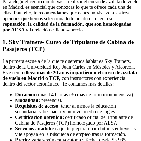
Para elegir el centro donde vas a realizar el curso de azafata de vuelo
en Madrid, es esencial que conozcas lo que te ofrece cada una de
ellas. Para ello, te recomendamos que eches un vistazo a las tres
opciones que hemos seleccionado teniendo en cuenta su
reputación, la calidad de la formación, que son homologadas
por AESA
y la relación calidad – precio.
1. Sky Trainers- Curso de Tripulante de Cabina de
Pasajeros (TCP)
La primera escuela de la que te queremos hablar es Sky Trainers,
dentro de la Universidad Rey Juan Carlos en Móstoles y Alcorcón.
Este centro
lleva más de 20 años impartiendo el curso de azafata
de vuelo en Madrid o TCP,
con instructores con experiencia
dentro del sector aeronáutico. Te contamos más detalles:
Duración:
unas 140 horas (36 días de formación intensiva).
Modalidad:
presencial.
Requisitos de acceso:
tener al menos la educación
secundaria, saber nadar y un nivel medio de inglés.
Certificación obtenida:
certificado oficial de Tripulante de
Cabina de Pasajeros (TCP) homologado por AESA.
Servicios añadidos:
aquí te preparan para futuras entrevistas
y te apoyan en la búsqueda de empleo tras la formación.
Precio:
varía según convocatoria y fecha, desde $3.985