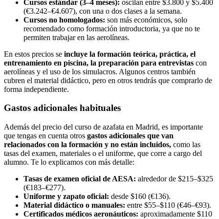
Cursos estándar (3–4 meses):
oscilan entre $3.800 y $5.400
(€3.242–€4.607), con una o dos clases a la semana.
Cursos no homologados:
son más económicos, solo
recomendado como formación introductoria, ya que no te
permiten trabajar en las aerolíneas.
En estos precios se
incluye la formación teórica, práctica, el
entrenamiento en piscina, la preparación para entrevistas
con
aerolíneas y el uso de los simulacros. Algunos centros también
cubren el material didáctico, pero en otros tendrás que comprarlo de
forma independiente.
Gastos adicionales habituales
Además del precio del curso de azafata en Madrid, es importante
que tengas en cuenta otros
gastos adicionales que van
relacionados con la formación y no están incluidos,
como las
tasas del examen, materiales o el uniforme, que corre a cargo del
alumno. Te lo explicamos con más detalle:
Tasas de examen oficial de AESA:
alrededor de $215–$325
(€183–€277).
Uniforme y zapato oficial:
desde $160 (€136).
Material didáctico o manuales:
entre $55–$110 (€46–€93).
Certificados médicos aeronáuticos:
aproximadamente $110