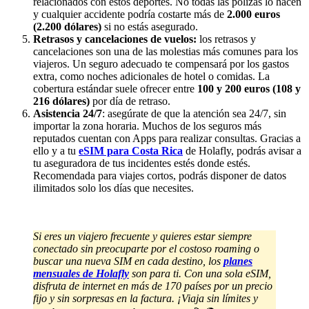
relacionados con estos deportes. No todas las pólizas lo hacen
y cualquier accidente podría costarte más de
2.000 euros
(2.200 dólares)
si no estás asegurado.
Retrasos y cancelaciones de vuelos:
los retrasos y
cancelaciones son una de las molestias más comunes para los
viajeros. Un seguro adecuado te compensará por los gastos
extra, como noches adicionales de hotel o comidas. La
cobertura estándar suele ofrecer entre
100 y 200 euros (108 y
216 dólares)
por día de retraso.
Asistencia 24/7
: asegúrate de que la atención sea 24/7, sin
importar la zona horaria. Muchos de los seguros más
reputados cuentan con Apps para realizar consultas. Gracias a
ello y a tu
eSIM para Costa Rica
de Holafly, podrás avisar a
tu aseguradora de tus incidentes estés donde estés.
Recomendada para viajes cortos, podrás disponer de datos
ilimitados solo los días que necesites.
Si eres un viajero frecuente y quieres estar siempre
conectado sin preocuparte por el costoso roaming o
buscar una nueva SIM en cada destino, los
planes
mensuales de Holafly
son para ti. Con una sola eSIM,
disfruta de internet en más de 170 países por un precio
fijo y sin sorpresas en la factura. ¡Viaja sin límites y