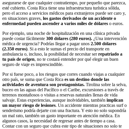
asegurarse de que cualquier contratiempo, por pequeño que parezca,
esté cubierto. Costa Rica tiene una infraestructura turística sólida,
pero el acceso a servicios médicos para extranjeros puede ser caro y,
en situaciones graves,
los gastos derivados de un accidente o
enfermedad pueden ascender a varios miles de dólares
o euros.
Por ejemplo, una noche de hospitalización en una clínica privada
puede costar fácilmente
300 dólares (280 euros).
¿Una intervención
médica de urgencia? Podrías llegar a pagar unos
2.500 dólares
(2.350 euros)
. Si a esto le sumas el precio del transporte en
ambulancia o, incluso, la posibilidad de necesitar ser
repatriado a
tu país de origen
, no te costará entender por qué elegir un buen
seguro de viaje es imprescindible.
Por si fuese poco, a los riesgos que corres cuando viajas a cualquier
otro país, se suma que Costa Rica
es un destino donde las
actividades de aventura son protagonistas.
Tirolina sobre la selva,
buceo en las aguas del Pacífico o el Caribe, excursiones a través de
terrenos montañosos o visitas a reservas naturales llenas de vida
salvaje. Estas experiencias, aunque inolvidables, también
implican
un mayor riesgo de lesiones
. Un accidente mientras practicas surf o
senderismo podría dejarte con una fractura. Y esto no solo supondría
un mal rato, también un gasto importante en atención médica. En
algunos casos, la necesidad de regresar antes de tiempo a casa.
Contar con un seguro que cubra este tipo de situaciones no solo te