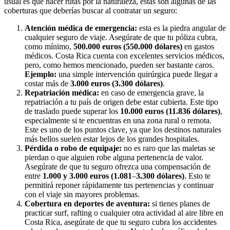
usual es que hacer rutas por la naturaleza, estas son algunas de las
coberturas que deberías buscar al contratar un seguro:
Atención médica de emergencia:
esta es la piedra angular de
cualquier seguro de viaje. Asegúrate de que tu póliza cubra,
como mínimo,
500.000 euros (550.000 dólares)
en gastos
médicos. Costa Rica cuenta con excelentes servicios médicos,
pero, como hemos mencionado, pueden ser bastante caros.
Ejemplo:
una simple intervención quirúrgica puede llegar a
costar más de
3.000 euros (3.300 dólares)
.
Repatriación médica:
en caso de emergencia grave, la
repatriación a tu país de origen debe estar cubierta. Este tipo
de traslado puede superar los
10.000 euros (11.836 dólares)
,
especialmente si te encuentras en una zona rural o remota.
Este es uno de los puntos clave, ya que los destinos naturales
más bellos suelen estar lejos de los grandes hospitales.
Pérdida o robo de equipaje:
no es raro que las maletas se
pierdan o que alguien robe alguna pertenencia de valor.
Asegúrate de que tu seguro ofrezca una compensación de
entre
1.000 y 3.000 euros
(1.081
–
3.300 dólares)
. Esto te
permitirá reponer rápidamente tus pertenencias y continuar
con el viaje sin mayores problemas.
Cobertura en deportes de aventura:
si tienes planes de
practicar surf, rafting o cualquier otra actividad al aire libre en
Costa Rica, asegúrate de que tu seguro cubra los accidentes