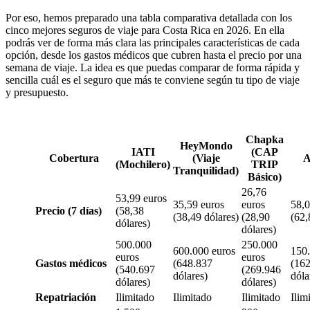
Por eso, hemos preparado una tabla comparativa detallada con los
cinco mejores seguros de viaje para Costa Rica en 2026. En ella
podrás ver de forma más clara las principales características de cada
opción, desde los gastos médicos que cubren hasta el precio por una
semana de viaje. La idea es que puedas comparar de forma rápida y
sencilla cuál es el seguro que más te conviene según tu tipo de viaje
y presupuesto.
Chapka
HeyMondo
IATI
(CAP
Cobertura
(Viaje
A
(Mochilero
)
TRIP
Tranquilidad)
Básico)
26,76
53,99 euros
35,59 euros
euros
58,0
Precio (7 días)
(58,38
(38,49 dólares)
(28,90
(62,
dólares)
dólares)
500.000
250.000
600.000 euros
150.
euros
euros
Gastos médicos
(648.837
(16
(540.697
(269.946
dólares)
dóla
dólares)
dólares)
Repatriación
Ilimitado
Ilimitado
Ilimitado
Ilim