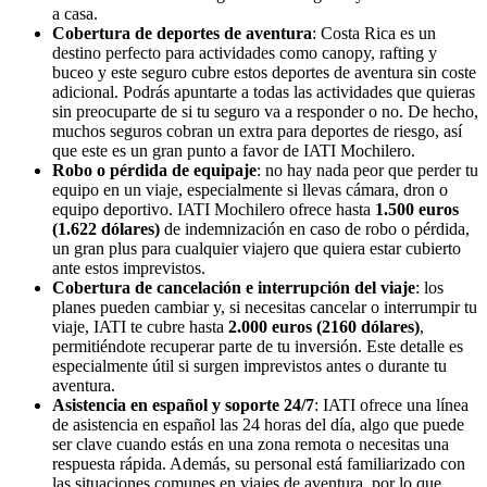
a casa.
Cobertura de deportes de aventura
: Costa Rica es un
destino perfecto para actividades como canopy, rafting y
buceo y este seguro cubre estos deportes de aventura sin coste
adicional. Podrás apuntarte a todas las actividades que quieras
sin preocuparte de si tu seguro va a responder o no. De hecho,
muchos seguros cobran un extra para deportes de riesgo, así
que este es un gran punto a favor de IATI Mochilero.
Robo o pérdida de equipaje
: no hay nada peor que perder tu
equipo en un viaje, especialmente si llevas cámara, dron o
equipo deportivo. IATI Mochilero ofrece hasta
1.500 euros
(1.622 dólares)
de indemnización en caso de robo o pérdida,
un gran plus para cualquier viajero que quiera estar cubierto
ante estos imprevistos.
Cobertura de cancelación e interrupción del viaje
: los
planes pueden cambiar y, si necesitas cancelar o interrumpir tu
viaje, IATI te cubre hasta
2.000 euros (2160 dólares)
,
permitiéndote recuperar parte de tu inversión. Este detalle es
especialmente útil si surgen imprevistos antes o durante tu
aventura.
Asistencia en español y soporte 24/7
: IATI ofrece una línea
de asistencia en español las 24 horas del día, algo que puede
ser clave cuando estás en una zona remota o necesitas una
respuesta rápida. Además, su personal está familiarizado con
las situaciones comunes en viajes de aventura, por lo que