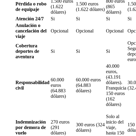
1.500 euros
800 euros
Pérdida o robo
1.500 euros
1.50
(1.622
(865
de equipaje
(1.622 dólares)
(1.6
dólares)
dólares)
Atención 24/7
Si
Si
Si
Si
Anulación o
cancelación del
Opcional
Opcional
Opcional
Opc
viaje
Opci
Cobertura
Seg
deportes de
Si
Si
Si
depo
aventura
euro
40.000
euros,
(43.191
60.000
60.000 euros
Responsabilidad
dólares).
30.0
euros
(64.883
civil
Franquicia
(32.
(64.883
dólares)
150 euros
dólares)
(162
dólares)
Solo al
Indemnización
270 euros
inicio del
300 euros (324
150 
por demora de
(291
viaje,
dólares)
dóla
vuelo
dólares)
hasta 150