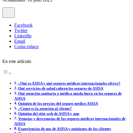
Facebook
Twitter
LinkedIn
Email
Copia enlace
En este artículo
¿Qué es ASISA y qué seguros médicos internacionales ofrece?
Qué servicios de salud cubren los seguros de ASISA
Qué atención sanitaria o médica queda fuera en los seguros de
ASISA
Opinión de los precios del seguro médico ASISA
¿Cómo es la atención al cliente?
Opinión del sitio web de ASISA y app
Ventajas y desventajas de los seguros médicos internacionales de
ASISA
Experiencias de uso de ASISA y opiniones de los clientes