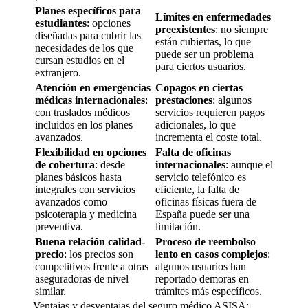
Planes específicos para
Límites en enfermedades
estudiantes
: opciones
preexistentes
: no siempre
diseñadas para cubrir las
están cubiertas, lo que
necesidades de los que
puede ser un problema
cursan estudios en el
para ciertos usuarios.
extranjero.
Atención en emergencias
Copagos en ciertas
médicas internacionales
:
prestaciones
: algunos
con traslados médicos
servicios requieren pagos
incluidos en los planes
adicionales, lo que
avanzados.
incrementa el coste total.
Flexibilidad en opciones
Falta de oficinas
de cobertura
: desde
internacionales
: aunque el
planes básicos hasta
servicio telefónico es
integrales con servicios
eficiente, la falta de
avanzados como
oficinas físicas fuera de
psicoterapia y medicina
España puede ser una
preventiva.
limitación.
Buena relación calidad-
Proceso de reembolso
precio
: los precios son
lento en casos complejos
:
competitivos frente a otras
algunos usuarios han
aseguradoras de nivel
reportado demoras en
similar.
trámites más específicos.
Ventajas y desventajas del seguro médico ASISA: