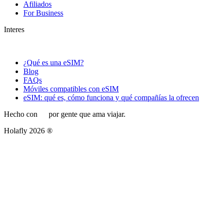
Afiliados
For Business
Interes
¿Qué es una eSIM?
Blog
FAQs
Móviles compatibles con eSIM
eSIM: qué es, cómo funciona y qué compañías la ofrecen
Hecho con
por gente que ama viajar.
Holafly 2026 ®