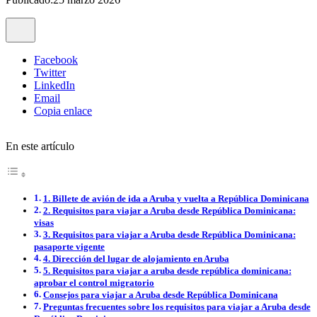
Facebook
Twitter
LinkedIn
Email
Copia enlace
En este artículo
1. Billete de avión de ida a Aruba y vuelta a República Dominicana
2. Requisitos para viajar a Aruba desde República Dominicana:
visas
3. Requisitos para viajar a Aruba desde República Dominicana:
pasaporte vigente
4. Dirección del lugar de alojamiento en Aruba
5. Requisitos para viajar a aruba desde república dominicana:
aprobar el control migratorio
Consejos para viajar a Aruba desde República Dominicana
Preguntas frecuentes sobre los requisitos para viajar a Aruba desde