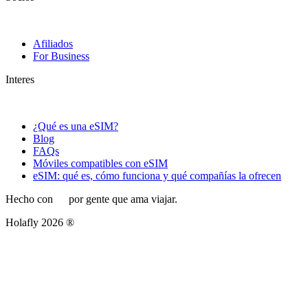
Afiliados
For Business
Interes
¿Qué es una eSIM?
Blog
FAQs
Móviles compatibles con eSIM
eSIM: qué es, cómo funciona y qué compañías la ofrecen
Hecho con
por gente que ama viajar.
Holafly 2026 ®