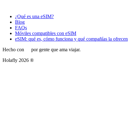
¿Qué es una eSIM?
Blog
FAQs
Móviles compatibles con eSIM
eSIM: qué es, cómo funciona y qué compañías la ofrecen
Hecho con
por gente que ama viajar.
Holafly 2026 ®