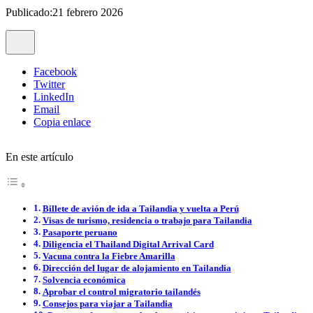
Publicado:21 febrero 2026
Facebook
Twitter
LinkedIn
Email
Copia enlace
En este artículo
Billete de avión de ida a Tailandia y vuelta a Perú
Visas de turismo, residencia o trabajo para Tailandia
Pasaporte peruano
Diligencia el Thailand Digital Arrival Card
Vacuna contra la Fiebre Amarilla
Dirección del lugar de alojamiento en Tailandia
Solvencia económica
Aprobar el control migratorio tailandés
Consejos para viajar a Tailandia