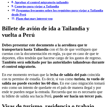
Aprobar el control migratorio tailandés
Consejos para viajar a Tailandia
Preguntas frecuentes sobre los requisitos para viajar a Tailandia
desde Perú
Plans that may interest you
Billete de avión de ida a Tailandia y
vuelta a Perú
Debes presentar este documento a la aerolínea que te
transportará hasta Tailandia
con el fin de que verifiquen que
cuentas con la documentación en regla, ya que en caso de que te
deporten, ellos tendrán que hacerse cargo de los gastos de regreso.
También será solicitado por las autoridades tailandesas durante
el control migratorio.
En ese momento revisan que la f
echa de salida del país
coincida
con tu permiso de estadía. Es decir, si vas como
turista
,
tu vuelo de
salida no puede exceder los 60 días.
En ese caso migración tomará
esto como un intento de quedarte en el país de manera ilegal y por
ende te pueden negar la entrada. Recuerda que no es necesario que
tu billete de salida sea hacia Perú,
puede ser hacia un tercer país.
Visas de turismo, residencia o trabajo