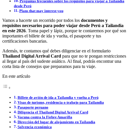
Preguntas frecuentes sobre los requisitos para viajar a Tailandia
desde Perú
Plans that may interest you
Vamos a hacerte un recorrido por todos los
documentos y
requisitos necesarios para poder viajar desde Perú a Tailandia
en este 2026
. Toma papel y lápiz, porque te contaremos por qué son
importantes el billete de ida y vuelta, el pasaporte y tus
certificaciones bancarias.
Además, te contamos qué debes diligenciar en el formulario
Thailand Digital Arrival Card
para que no te pongan restricciones
al llegar al país del sudeste asiático. Al final, podrás encontrar una
corta lista de consejos que preparamos para tu viaje.
En este artículo
Billete de avión de ida a Tailandia y vuelta a Perú
Visas de turismo, residencia o trabajo para Tailandia
Pasaporte peruano
Diligencia el Thailand Digital Arrival Card
Vacuna contra la Fiebre Amarilla
Dirección del lugar de alojamiento en Tailandia
Solvencia económica