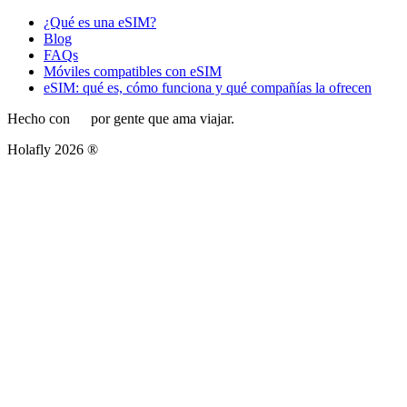
¿Qué es una eSIM?
Blog
FAQs
Móviles compatibles con eSIM
eSIM: qué es, cómo funciona y qué compañías la ofrecen
Hecho con
por gente que ama viajar.
Holafly 2026 ®