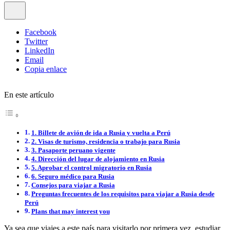
Facebook
Twitter
LinkedIn
Email
Copia enlace
En este artículo
1. Billete de avión de ida a Rusia y vuelta a Perú
2. Visas de turismo, residencia o trabajo para Rusia
3. Pasaporte peruano vigente
4. Dirección del lugar de alojamiento en Rusia
5. Aprobar el control migratorio en Rusia
6. Seguro médico para Rusia
Consejos para viajar a Rusia
Preguntas frecuentes de los requisitos para viajar a Rusia desde
Perú
Plans that may interest you
Ya sea que viajes a este país para visitarlo por primera vez, estudiar