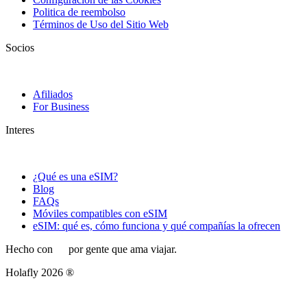
Politica de reembolso
Términos de Uso del Sitio Web
Socios
Afiliados
For Business
Interes
¿Qué es una eSIM?
Blog
FAQs
Móviles compatibles con eSIM
eSIM: qué es, cómo funciona y qué compañías la ofrecen
Hecho con
por gente que ama viajar.
Holafly 2026 ®