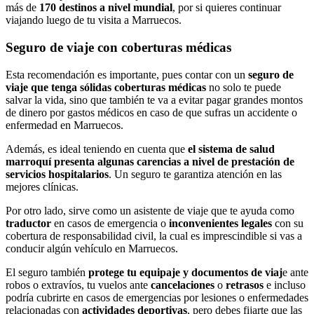
más de
170 destinos a nivel mundial
, por si quieres continuar
viajando luego de tu visita a Marruecos.
Seguro de viaje con coberturas médicas
Esta recomendación es importante, pues contar con un
seguro de
viaje que tenga sólidas coberturas médicas
no solo te puede
salvar la vida, sino que también te va a evitar pagar grandes montos
de dinero por gastos médicos en caso de que sufras un accidente o
enfermedad en Marruecos.
Además, es ideal teniendo en cuenta que
el sistema de salud
marroquí presenta algunas carencias a nivel de prestación de
servicios hospitalarios
. Un seguro te garantiza atención en las
mejores clínicas.
Por otro lado, sirve como un asistente de viaje que te ayuda como
traductor
en casos de emergencia o
inconvenientes
legales
con su
cobertura de responsabilidad civil, la cual es imprescindible si vas a
conducir algún vehículo en Marruecos.
El seguro también
protege tu equipaje y documentos de viaj
e ante
robos o extravíos, tu vuelos ante
cancelaciones
o
retrasos
e incluso
podría cubrirte en casos de emergencias por lesiones o enfermedades
relacionadas con
actividades
deportivas
, pero debes fijarte que las