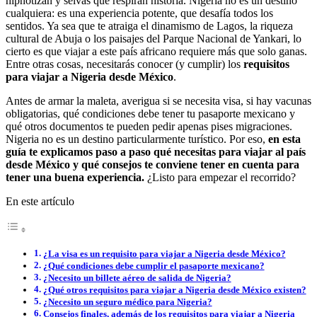
hipnotizan y selvas que respiran historia. Nigeria no es un destino
cualquiera: es una experiencia potente, que desafía todos los
sentidos. Ya sea que te atraiga el dinamismo de Lagos, la riqueza
cultural de Abuja o los paisajes del Parque Nacional de Yankari, lo
cierto es que viajar a este país africano requiere más que solo ganas.
Entre otras cosas, necesitarás conocer (y cumplir) los
requisitos
para viajar a Nigeria desde México
.
Antes de armar la maleta, averigua si se necesita visa, si hay vacunas
obligatorias, qué condiciones debe tener tu pasaporte mexicano y
qué otros documentos te pueden pedir apenas pises migraciones.
Nigeria no es un destino particularmente turístico. Por eso,
en esta
guía te explicamos paso a paso qué necesitas para viajar al país
desde México y qué consejos te conviene tener en cuenta para
tener una buena experiencia.
¿Listo para empezar el recorrido?
En este artículo
¿La visa es un requisito para viajar a Nigeria desde México?
¿Qué condiciones debe cumplir el pasaporte mexicano?
¿Necesito un billete aéreo de salida de Nigeria?
¿Qué otros requisitos para viajar a Nigeria desde México existen?
¿Necesito un seguro médico para Nigeria?
Consejos finales, además de los requisitos para viajar a Nigeria