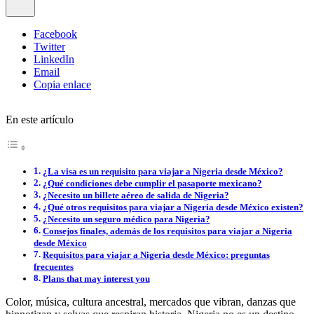
Facebook
Twitter
LinkedIn
Email
Copia enlace
En este artículo
¿La visa es un requisito para viajar a Nigeria desde México?
¿Qué condiciones debe cumplir el pasaporte mexicano?
¿Necesito un billete aéreo de salida de Nigeria?
¿Qué otros requisitos para viajar a Nigeria desde México existen?
¿Necesito un seguro médico para Nigeria?
Consejos finales, además de los requisitos para viajar a Nigeria
desde México
Requisitos para viajar a Nigeria desde México: preguntas
frecuentes
Plans that may interest you
Color, música, cultura ancestral, mercados que vibran, danzas que