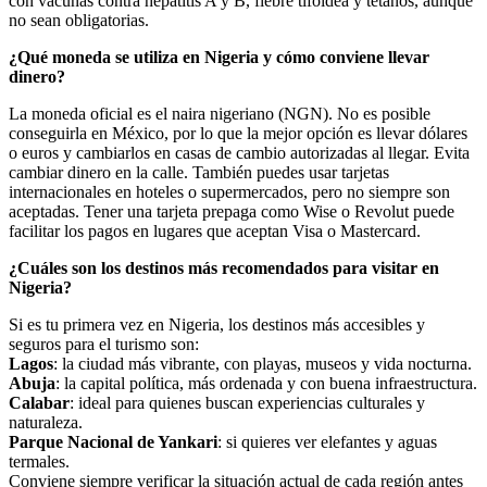
con vacunas contra hepatitis A y B, fiebre tifoidea y tétanos, aunque
no sean obligatorias.
¿Qué moneda se utiliza en Nigeria y cómo conviene llevar
dinero?
La moneda oficial es el naira nigeriano (NGN). No es posible
conseguirla en México, por lo que la mejor opción es llevar dólares
o euros y cambiarlos en casas de cambio autorizadas al llegar. Evita
cambiar dinero en la calle. También puedes usar tarjetas
internacionales en hoteles o supermercados, pero no siempre son
aceptadas. Tener una tarjeta prepaga como Wise o Revolut puede
facilitar los pagos en lugares que aceptan Visa o Mastercard.
¿Cuáles son los destinos más recomendados para visitar en
Nigeria?
Si es tu primera vez en Nigeria, los destinos más accesibles y
seguros para el turismo son:
Lagos
: la ciudad más vibrante, con playas, museos y vida nocturna.
Abuja
: la capital política, más ordenada y con buena infraestructura.
Calabar
: ideal para quienes buscan experiencias culturales y
naturaleza.
Parque Nacional de Yankari
: si quieres ver elefantes y aguas
termales.
Conviene siempre verificar la situación actual de cada región antes