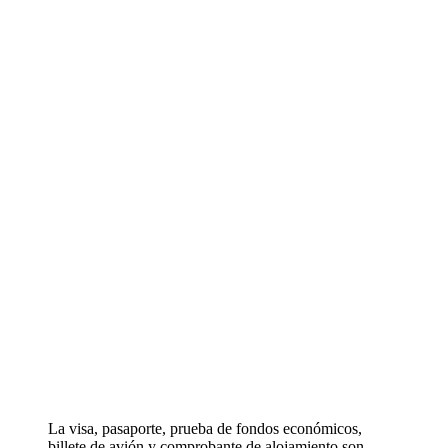
La visa, pasaporte, prueba de fondos económicos,
billete de avión y comprobante de alojamiento son