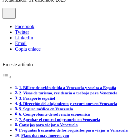
Facebook
Twitter
LinkedIn
Email
Copia enlace
En este artículo
1. Billete de avión de ida a Venezuela y vuelta a España
2. Visas de turismo, residencia o trabajo para Venezuela
3. Pasaporte español
4. Dirección del alojamiento y excursiones en Venezuela
5. Seguro médico en Venezuela
6. Comprobante de solvencia económica
7. Aprobar el control migratorio en Venezuela
Consejos para viajar a Venezuela
Preguntas frecuentes de los requisitos para viajar a Venezuela
Plans that may interest you