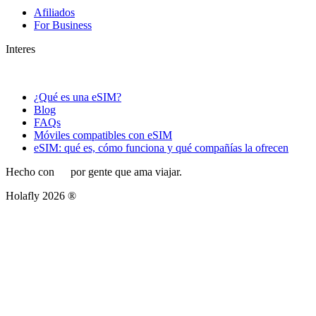
Afiliados
For Business
Interes
¿Qué es una eSIM?
Blog
FAQs
Móviles compatibles con eSIM
eSIM: qué es, cómo funciona y qué compañías la ofrecen
Hecho con
por gente que ama viajar.
Holafly 2026 ®