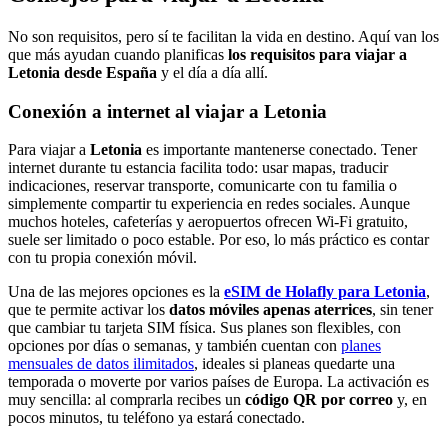
No son requisitos, pero sí te facilitan la vida en destino. Aquí van los
que más ayudan cuando planificas
los requisitos para viajar a
Letonia desde España
y el día a día allí.
Conexión a internet al viajar a Letonia
Para viajar a
Letonia
es importante mantenerse conectado. Tener
internet durante tu estancia facilita todo: usar mapas, traducir
indicaciones, reservar transporte, comunicarte con tu familia o
simplemente compartir tu experiencia en redes sociales. Aunque
muchos hoteles, cafeterías y aeropuertos ofrecen Wi-Fi gratuito,
suele ser limitado o poco estable. Por eso, lo más práctico es contar
con tu propia conexión móvil.
Una de las mejores opciones es la
eSIM de Holafly para Letonia
,
que te permite activar los
datos móviles apenas aterrices
, sin tener
que cambiar tu tarjeta SIM física. Sus planes son flexibles, con
opciones por días o semanas, y también cuentan con
planes
mensuales de datos ilimitados
, ideales si planeas quedarte una
temporada o moverte por varios países de Europa. La activación es
muy sencilla: al comprarla recibes un
código QR por correo
y, en
pocos minutos, tu teléfono ya estará conectado.