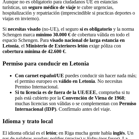
Aunque no es obligatorio para ciudadanos UE en estancias
turísticas, un
seguro médico de viaje
te cubre urgencias,
hospitalización y repatriación (imprescindible si practicas deportes o
viajas en invierno).
Si
necesitas visado
(no-UE), el seguro
sí es obligatorio
y la norma
Schengen marca
mínimo 30.000 €
de cobertura válida en todo el
espacio Schengen. Para
visado nacional de larga estancia en
Letonia
, el
Ministerio de Exteriores letón
exige póliza con
cobertura mínima de 42.600 €
.
Permiso para conducir en Letonia
Con carnet español/UE
puedes conducir sin hacer nada más;
el permiso europeo es
válido en Letonia
. No necesitas
Permiso Internacional.
Si tu licencia es de fuera de la UE/EEE
, comprueba si tu
país está cubierto por la
Convención de Viena de 1968
;
muchas licencias son válidas o se complementan con
Permiso
Internacional (IDP)
. Confírmalo antes del viaje.
Idioma y trato local
El idioma oficial es el
letón
; en Riga mucha gente habla
inglés
. Un
par de palabras ayudan:
paldies
(gracias) y
lūdzu
(por favor). La