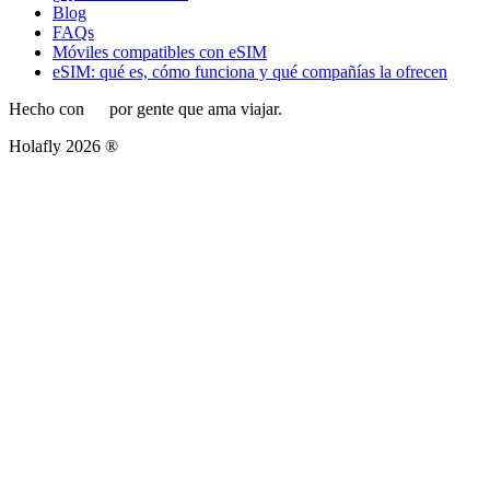
Blog
FAQs
Móviles compatibles con eSIM
eSIM: qué es, cómo funciona y qué compañías la ofrecen
Hecho con
por gente que ama viajar.
Holafly 2026 ®