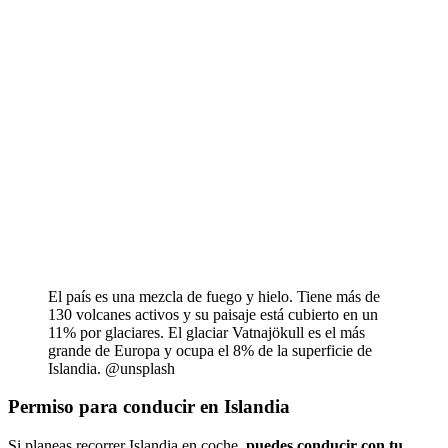
El país es una mezcla de fuego y hielo. Tiene más de
130 volcanes activos y su paisaje está cubierto en un
11% por glaciares. El glaciar Vatnajökull es el más
grande de Europa y ocupa el 8% de la superficie de
Islandia. @unsplash
Permiso para conducir en Islandia
Si planeas recorrer Islandia en coche,
puedes conducir con tu