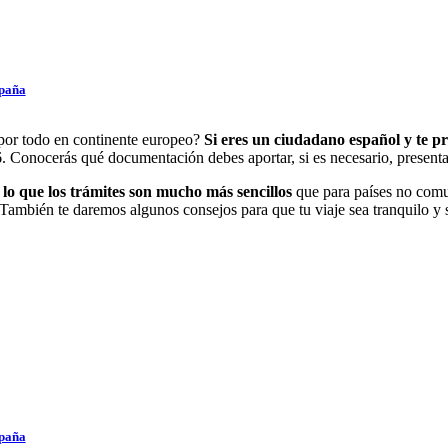
spaña
por todo en continente europeo?
Si eres un ciudadano español y te pr
6. Conocerás qué documentación debes aportar, si es necesario, presenta
lo que los trámites son mucho más sencillos
que para países no comun
ambién te daremos algunos consejos para que tu viaje sea tranquilo y si
spaña