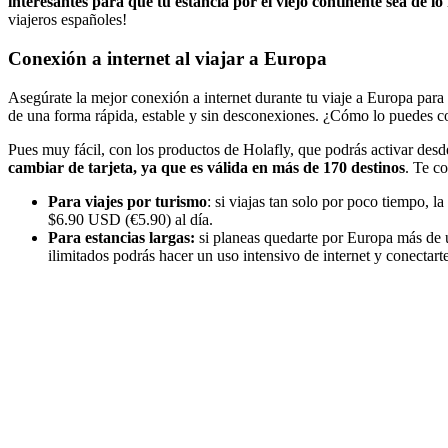
interesantes para que tu estancia por el viejo continente sea de l
viajeros españoles!
Conexión a internet al viajar a Europa
Asegúrate la mejor conexión a internet durante tu viaje a Europa par
de una forma rápida, estable y sin desconexiones. ¿Cómo lo puedes c
Pues muy fácil, con los productos de Holafly, que podrás activar des
cambiar de tarjeta, ya que es válida en más de 170 destinos
. Te c
Para viajes por turismo
: si viajas tan solo por poco tiempo, la
$6.90 USD (€5.90) al día.
Para estancias largas:
si planeas quedarte por Europa más de u
ilimitados podrás hacer un uso intensivo de internet y conectar