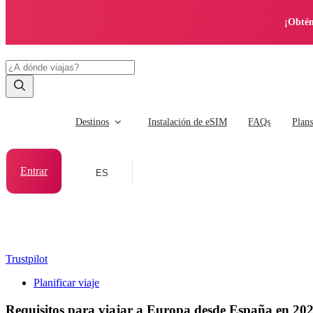
¡Obtén
Destinos
Instalación de eSIM
FAQs
Plan
Entrar
ES
Trustpilot
Planificar viaje
Requisitos para viajar a Europa desde España en 20