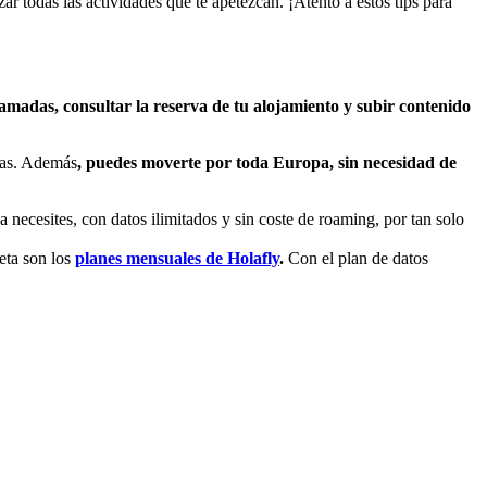
ar todas las actividades que te apetezcan. ¡Atento a estos tips para
lamadas, consultar la reserva de tu alojamiento y subir contenido
izas. Además
, puedes moverte por toda Europa, sin necesidad de
la necesites, con datos ilimitados y sin coste de roaming, por tan solo
eta son los
planes mensuales de Holafly
.
Con el plan de datos