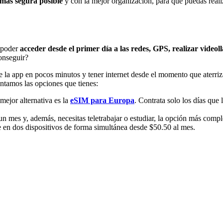
o más segura posible
y con la mejor organización, para que puedas realiz
a poder
acceder desde el primer día a las redes, GPS, realizar videol
onseguir?
de la app en pocos minutos y tener internet desde el momento que aterr
ontamos las opciones que tienes:
 mejor alternativa es la
eSIM para Europa
. Contrata solo los días que 
n mes y, además, necesitas teletrabajar o estudiar, la opción más compl
te en dos dispositivos de forma simultánea desde $50.50 al mes.