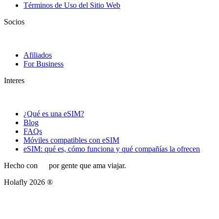
Términos de Uso del Sitio Web
Socios
Afiliados
For Business
Interes
¿Qué es una eSIM?
Blog
FAQs
Móviles compatibles con eSIM
eSIM: qué es, cómo funciona y qué compañías la ofrecen
Hecho con
por gente que ama viajar.
Holafly 2026 ®