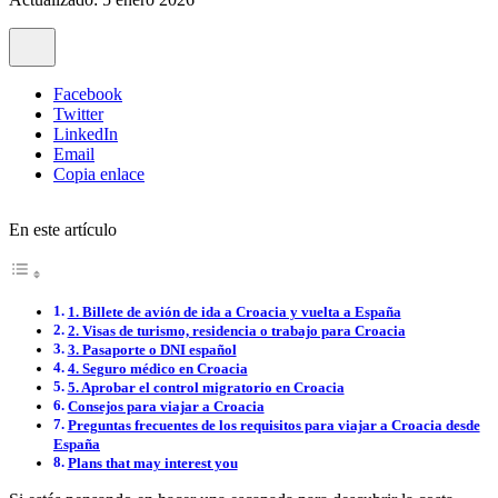
Facebook
Twitter
LinkedIn
Email
Copia enlace
En este artículo
1. Billete de avión de ida a Croacia y vuelta a España
2. Visas de turismo, residencia o trabajo para Croacia
3. Pasaporte o DNI español
4. Seguro médico en Croacia
5. Aprobar el control migratorio en Croacia
Consejos para viajar a Croacia
Preguntas frecuentes de los requisitos para viajar a Croacia desde
España
Plans that may interest you