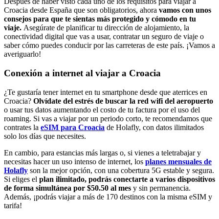
Después de haber visto cada uno de los requisitos para viajar a
Croacia desde España que son obligatorios, ahora
vamos con unos
consejos para que te sientas más protegido y cómodo en tu
viaje.
Asegúrate de planificar tu dirección de alojamiento, la
conectividad digital que vas a usar, contratar un seguro de viaje o
saber cómo puedes conducir por las carreteras de este país. ¡Vamos a
averiguarlo!
Conexión a internet al viajar a Croacia
¿Te gustaría tener internet en tu smartphone desde que aterrices en
Croacia?
Olvídate del estrés de buscar la red wifi del aeropuerto
o usar tus datos aumentando el costo de tu factura por el uso del
roaming. Si vas a viajar por un periodo corto, te recomendamos que
contrates la
eSIM para Croacia
de Holafly, con datos ilimitados
solo los días que necesites.
En cambio, para estancias más largas o, si vienes a teletrabajar y
necesitas hacer un uso intenso de internet, los
planes mensuales de
Holafly
son la mejor opción, con una cobertura 5G estable y segura.
Si eliges el
plan ilimitado, podrás conectarte a varios dispositivos
de forma simultánea por $50.50 al mes
y sin permanencia.
Además, ¡podrás viajar a más de 170 destinos con la misma eSIM y
tarifa!