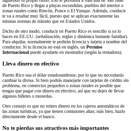
siguiendo tu propio ritmo. Eso te permitirá ir más allá de San Juan
de Puerto Rico y llegar a playas escondidas, pueblos del interior o
zonas rurales como Rincón, Ponce o El Yunque. Además, conducir
te va a resultar muy fácil, puesto que se aplican exactamente las
mismas normas de tránsito que en Estados Unidos.
Dicho de otro modo, conducir en Puerto Rico es sencillo si ya lo
haces en EE.UU. (señalización, reglas y dinámica bastante familiar).
Para alquilar, normalmente te pedirán licencia y tarjeta a nombre del
conductor. Si tu licencia no está en inglés, un
Permiso
Internacional
puede ayudarte en mostrador (según la rentadora).
Lleva dinero en efectivo
Puerto Rico usa el dólar estadounidense, por lo que no necesitarás
cambiar la divisa. Si bien podrás manejarte con tarjetas de crédito sin
problema, en comercios pequeños o zonas rurales es posible que
tengas que pagar con dinero en efectivo, así que no dejes de llevar
algunos billetes o monedas.
Otro consejo es que no retires dinero en los cajeros automáticos de
las zonas turísticas, ya que tienen comisiones altas; más bien, hazlo
directamente desde el banco.
No te pierdas sus atractivos más importantes