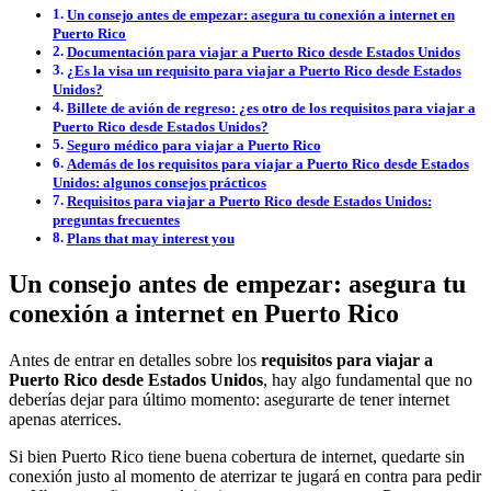
Un consejo antes de empezar: asegura tu conexión a internet en
Puerto Rico
Documentación para viajar a Puerto Rico desde Estados Unidos
¿Es la visa un requisito para viajar a Puerto Rico desde Estados
Unidos?
Billete de avión de regreso: ¿es otro de los requisitos para viajar a
Puerto Rico desde Estados Unidos?
Seguro médico para viajar a Puerto Rico
Además de los requisitos para viajar a Puerto Rico desde Estados
Unidos: algunos consejos prácticos
Requisitos para viajar a Puerto Rico desde Estados Unidos:
preguntas frecuentes
Plans that may interest you
Un consejo antes de empezar: asegura tu
conexión a internet en Puerto Rico
Antes de entrar en detalles sobre los
requisitos para viajar a
Puerto Rico desde Estados Unidos
, hay algo fundamental que no
deberías dejar para último momento: asegurarte de tener internet
apenas aterrices.
Si bien Puerto Rico tiene buena cobertura de internet, quedarte sin
conexión justo al momento de aterrizar te jugará en contra para pedir