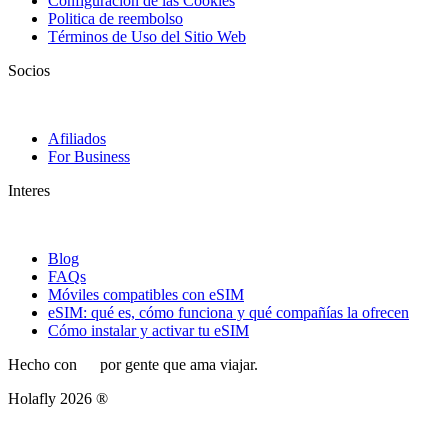
Configuración de las Cookies
Politica de reembolso
Términos de Uso del Sitio Web
Socios
Afiliados
For Business
Interes
Blog
FAQs
Móviles compatibles con eSIM
eSIM: qué es, cómo funciona y qué compañías la ofrecen
Cómo instalar y activar tu eSIM
Hecho con
por gente que ama viajar.
Holafly 2026 ®