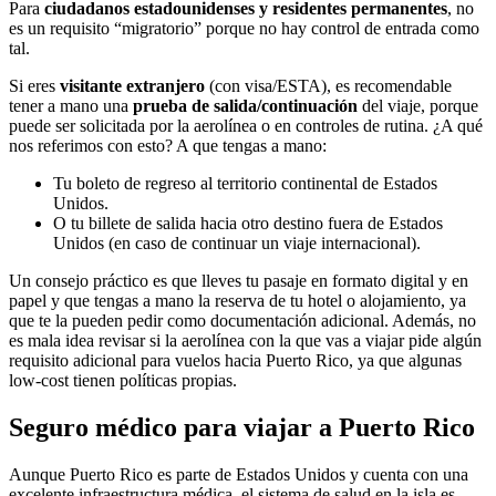
Para
ciudadanos estadounidenses y residentes permanentes
, no
es un requisito “migratorio” porque no hay control de entrada como
tal.
Si eres
visitante extranjero
(con visa/ESTA), es recomendable
tener a mano una
prueba de salida/continuación
del viaje, porque
puede ser solicitada por la aerolínea o en controles de rutina. ¿A qué
nos referimos con esto? A que tengas a mano:
Tu boleto de regreso al territorio continental de Estados
Unidos.
O tu billete de salida hacia otro destino fuera de Estados
Unidos (en caso de continuar un viaje internacional).
Un consejo práctico es que lleves tu pasaje en formato digital y en
papel y que tengas a mano la reserva de tu hotel o alojamiento, ya
que te la pueden pedir como documentación adicional. Además, no
es mala idea revisar si la aerolínea con la que vas a viajar pide algún
requisito adicional para vuelos hacia Puerto Rico, ya que algunas
low-cost tienen políticas propias.
Seguro médico para viajar a Puerto Rico
Aunque Puerto Rico es parte de Estados Unidos y cuenta con una
excelente infraestructura médica, el sistema de salud en la isla es