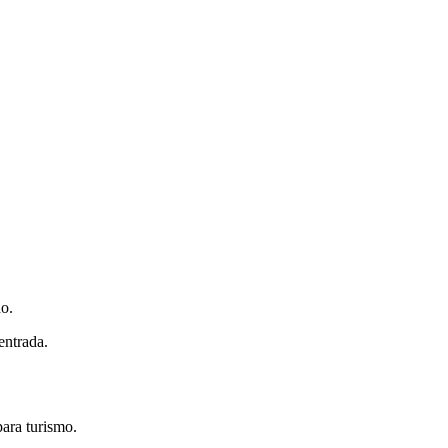
do.
entrada.
para turismo.