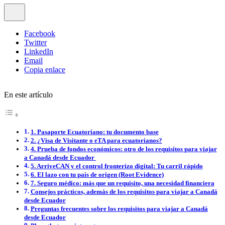
Facebook
Twitter
LinkedIn
Email
Copia enlace
En este artículo
1. Pasaporte Ecuatoriano: tu documento base
2. ¿Visa de Visitante o eTA para ecuatorianos?
4. Prueba de fondos económicos: otro de los requisitos para viajar
a Canadá desde Ecuador
5. ArriveCAN y el control fronterizo digital: Tu carril rápido
6. El lazo con tu país de origen (Root Evidence)
7. Seguro médico: más que un requisito, una necesidad financiera
Consejos prácticos, además de los requisitos para viajar a Canadá
desde Ecuador
Preguntas frecuentes sobre los requisitos para viajar a Canadá
desde Ecuador