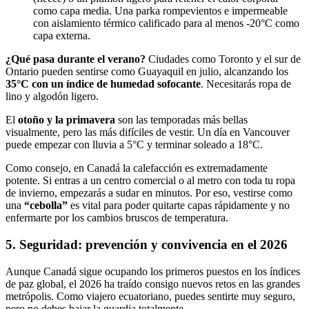
como capa media. Una parka rompevientos e impermeable
con aislamiento térmico calificado para al menos -20°C como
capa externa.
¿Qué pasa durante el verano?
Ciudades como Toronto y el sur de
Ontario pueden sentirse como Guayaquil en julio, alcanzando los
35°C con un índice de humedad sofocante
. Necesitarás ropa de
lino y algodón ligero.
El
otoño y la primavera
son las temporadas más bellas
visualmente, pero las más difíciles de vestir. Un día en Vancouver
puede empezar con lluvia a 5°C y terminar soleado a 18°C.
Como consejo, en Canadá la calefacción es extremadamente
potente. Si entras a un centro comercial o al metro con toda tu ropa
de invierno, empezarás a sudar en minutos. Por eso, vestirse como
una
“cebolla”
es vital para poder quitarte capas rápidamente y no
enfermarte por los cambios bruscos de temperatura.
5. Seguridad: prevención y convivencia en el 2026
Aunque Canadá sigue ocupando los primeros puestos en los índices
de paz global, el 2026 ha traído consigo nuevos retos en las grandes
metrópolis. Como viajero ecuatoriano, puedes sentirte muy seguro,
pero no debes bajar la guardia totalmente.