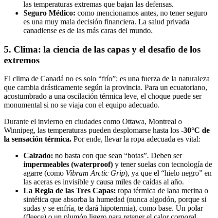
las temperaturas extremas que bajan las defensas.
Seguro Médico:
como mencionamos antes, no tener seguro
es una muy mala decisión financiera. La salud privada
canadiense es de las más caras del mundo.
5. Clima: la ciencia de las capas y el desafío de los
extremos
El clima de Canadá no es solo “frío”; es una fuerza de la naturaleza
que cambia drásticamente según la provincia. Para un ecuatoriano,
acostumbrado a una oscilación térmica leve, el choque puede ser
monumental si no se viaja con el equipo adecuado.
Durante el invierno en ciudades como Ottawa, Montreal o
Winnipeg, las temperaturas pueden desplomarse hasta los
-30°C de
la sensación térmica.
Por ende, llevar la ropa adecuada es vital:
Calzado:
no basta con que sean “botas”. Deben ser
impermeables (waterproof)
y tener suelas con tecnología de
agarre (como
Vibram Arctic Grip
), ya que el “hielo negro” en
las aceras es invisible y causa miles de caídas al año.
La Regla de las Tres Capas:
ropa térmica de lana merina o
sintética que absorba la humedad (nunca algodón, porque si
sudas y se enfría, te dará hipotermia), como base. Un polar
(fleece) o un plumón ligero para retener el calor corporal