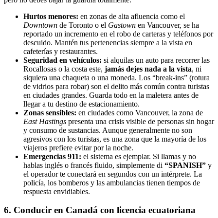
Hurtos menores:
en zonas de alta afluencia como el
Downtown
de Toronto o el
Gastown
en Vancouver, se ha
reportado un incremento en el robo de carteras y teléfonos por
descuido. Mantén tus pertenencias siempre a la vista en
cafeterías y restaurantes.
Seguridad en vehículos:
si alquilas un auto para recorrer las
Rocallosas o la costa este,
jamás dejes nada a la vista
, ni
siquiera una chaqueta o una moneda. Los “break-ins” (rotura
de vidrios para robar) son el delito más común contra turistas
en ciudades grandes. Guarda todo en la maletera antes de
llegar a tu destino de estacionamiento.
Zonas sensibles:
en ciudades como Vancouver, la zona de
East Hastings
presenta una crisis visible de personas sin hogar
y consumo de sustancias. Aunque generalmente no son
agresivos con los turistas, es una zona que la mayoría de los
viajeros prefiere evitar por la noche.
Emergencias 911:
el sistema es ejemplar. Si llamas y no
hablas inglés o francés fluido, simplemente di
“SPANISH”
y
el operador te conectará en segundos con un intérprete. La
policía, los bomberos y las ambulancias tienen tiempos de
respuesta envidiables.
6. Conducir en Canadá con licencia ecuatoriana