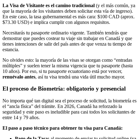
La Visa de Visitante es el camino tradicional
(y el más común, ya
que la mayoría de los visitantes deben solicitar esta vía de ingreso).
En este caso, la tasa gubernamental es más cara: $100 CAD (aprox.
$73.30 USD) e implica cumplir con algunos requisitos.
Necesitarás tu pasaporte ordinario vigente. También tendrás que
demostrar que puedes costear tu viaje sin trabajar en Canadá y que
tienes intenciones de salir del país antes de que venza tu tiempo de
estancia.
No olvides esto: la mayoría de las visas se otorgan como “entradas
múltiples” y suelen tener la misma vigencia que tu pasaporte (hasta
10 años). Por eso, si tu pasaporte ecuatoriano está por vencer,
renuévalo antes
, así tu visa tendrá una vida útil mucho mayor.
El proceso de Biometría: obligatorio y presencial
No importa qué tan digital sea el proceso de solicitud, la biometría es
el “ancla física” del trámite. En 2026, Canadá ha reforzado la
seguridad y este paso es ineludible para casi todos los solicitantes de
entre 14 y 79 años.
El paso a paso técnico para obtener tu visa para Canadá:
Pago de la Tasa:
al momento de enviar tu solicitud online (ya