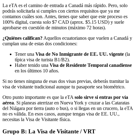
La eTA es el camino de entrada a Canadá más rápido. Pero, solo
podrás solicitarla si cumples con ciertos requisitos que ya me
contamos cuáles son. Antes, tienes que saber que este proceso es
100% digital, cuesta solo $7 CAD (aprox. $5.15 USD) y suele
aprobarse en cuestión de minutos (máximo 72 horas).
¿Quiénes califican?
Aquellos ecuatorianos que vuelen a Canadá y
cumplan una de estas dos condiciones:
Tener una
Visa de No Inmigrante de EE. UU. vigente
(la
típica visa de turista B1/B2).
Haber tenido una
Visa de Residente Temporal canadiense
en los últimos 10 años.
Si no tienes ninguna de esas dos visas previas, deberás tramitar la
visa de visitante tradicional aunque tu pasaporte sea biométrico.
Otro punto importante es que la eTA
solo sirve si entras por vía
aérea
. Si planeas aterrizar en Nueva York y cruzar a las Cataratas
del Niágara por tierra (auto o bus), o si llegas en un crucero, la eTA
no es válida. En esos casos, aunque tengas visa de EE. UU.,
necesitas la Visa de Visitante física.
Grupo B: La Visa de Visitante / VRT