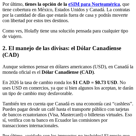
Por último,
tienes la opción de la
eSIM para Norteamérica
, que
tiene cobertura en México, Estados Unidos y Canadá. La contratas
por la cantidad de días que estarás fuera de casa y podrás moverte
con libertad por estos tres destinos.
Como ves, Holafly tiene una solución pensada para cualquier tipo
de viajero.
2. El manejo de las divisas: el Dólar Canadiense
(CAD)
Aunque solemos pensar en dólares americanos (USD), en Canadá la
moneda oficial es el
Dólar Canadiense (CAD)
.
En 2026 la tasa de cambio ronda los
$1 CAD = $0.73 USD
. No
uses USD en comercios, ya que si bien algunos los aceptan, te darán
un tipo de cambio muy desfavorable.
También ten en cuenta que Canadá es una economía casi “cashless”.
Puedes pagar desde un café hasta el transporte público con tarjetas
de bancos ecuatorianos (Visa, Mastercard) o billeteras virtuales. Eso
sí, verifica con tu banco en Ecuador las comisiones por
transacciones internacionales.
Por último, ¡cuidado con los impuestos no incluidos! El precio que