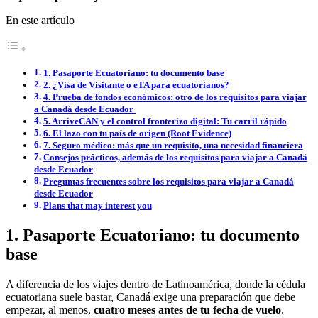
En este artículo
1. Pasaporte Ecuatoriano: tu documento base
2. ¿Visa de Visitante o eTA para ecuatorianos?
4. Prueba de fondos económicos: otro de los requisitos para viajar
a Canadá desde Ecuador
5. ArriveCAN y el control fronterizo digital: Tu carril rápido
6. El lazo con tu país de origen (Root Evidence)
7. Seguro médico: más que un requisito, una necesidad financiera
Consejos prácticos, además de los requisitos para viajar a Canadá
desde Ecuador
Preguntas frecuentes sobre los requisitos para viajar a Canadá
desde Ecuador
Plans that may interest you
1. Pasaporte Ecuatoriano: tu documento
base
A diferencia de los viajes dentro de Latinoamérica, donde la cédula
ecuatoriana suele bastar, Canadá exige una preparación que debe
empezar, al menos,
cuatro meses antes de tu fecha de vuelo
.