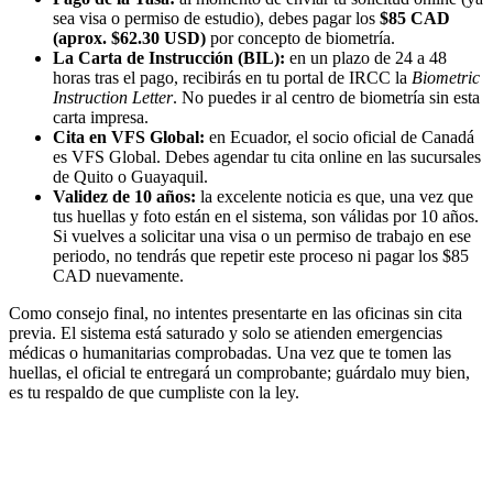
sea visa o permiso de estudio), debes pagar los
$85 CAD
(aprox. $62.30 USD)
por concepto de biometría.
La Carta de Instrucción (BIL):
en un plazo de 24 a 48
horas tras el pago, recibirás en tu portal de IRCC la
Biometric
Instruction Letter
. No puedes ir al centro de biometría sin esta
carta impresa.
Cita en VFS Global:
en Ecuador, el socio oficial de Canadá
es VFS Global. Debes agendar tu cita online en las sucursales
de Quito o Guayaquil.
Validez de 10 años:
la excelente noticia es que, una vez que
tus huellas y foto están en el sistema, son válidas por 10 años.
Si vuelves a solicitar una visa o un permiso de trabajo en ese
periodo, no tendrás que repetir este proceso ni pagar los $85
CAD nuevamente.
Como consejo final, no intentes presentarte en las oficinas sin cita
previa. El sistema está saturado y solo se atienden emergencias
médicas o humanitarias comprobadas. Una vez que te tomen las
huellas, el oficial te entregará un comprobante; guárdalo muy bien,
es tu respaldo de que cumpliste con la ley.