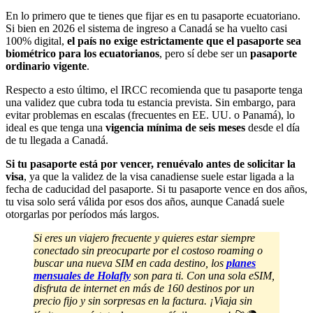
En lo primero que te tienes que fijar es en tu pasaporte ecuatoriano.
Si bien en 2026 el sistema de ingreso a Canadá se ha vuelto casi
100% digital,
el país no exige estrictamente que el pasaporte sea
biométrico para los ecuatorianos
, pero sí debe ser un
pasaporte
ordinario vigente
.
Respecto a esto último, el IRCC recomienda que tu pasaporte tenga
una validez que cubra toda tu estancia prevista. Sin embargo, para
evitar problemas en escalas (frecuentes en EE. UU. o Panamá), lo
ideal es que tenga una
vigencia mínima de seis meses
desde el día
de tu llegada a Canadá.
Si tu pasaporte está por vencer, renuévalo antes de solicitar la
visa
, ya que la validez de la visa canadiense suele estar ligada a la
fecha de caducidad del pasaporte. Si tu pasaporte vence en dos años,
tu visa solo será válida por esos dos años, aunque Canadá suele
otorgarlas por períodos más largos.
Si eres un viajero frecuente y quieres estar siempre
conectado sin preocuparte por el costoso roaming o
buscar una nueva SIM en cada destino, los
planes
mensuales de Holafly
son para ti. Con una sola eSIM,
disfruta de internet en más de 160 destinos por un
precio fijo y sin sorpresas en la factura. ¡Viaja sin