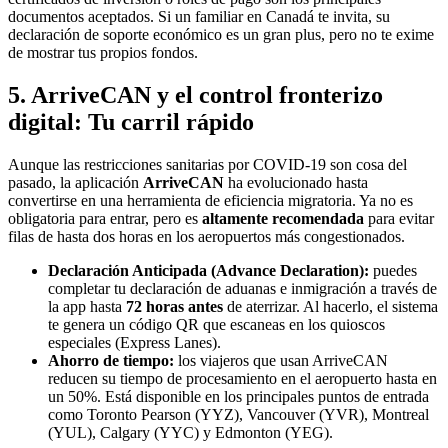
documentos aceptados. Si un familiar en Canadá te invita, su
declaración de soporte económico es un gran plus, pero no te exime
de mostrar tus propios fondos.
5. ArriveCAN y el control fronterizo
digital: Tu carril rápido
Aunque las restricciones sanitarias por COVID-19 son cosa del
pasado, la aplicación
ArriveCAN
ha evolucionado hasta
convertirse en una herramienta de eficiencia migratoria. Ya no es
obligatoria para entrar, pero es
altamente recomendada
para evitar
filas de hasta dos horas en los aeropuertos más congestionados.
Declaración Anticipada (Advance Declaration):
puedes
completar tu declaración de aduanas e inmigración a través de
la app hasta
72 horas antes
de aterrizar. Al hacerlo, el sistema
te genera un código QR que escaneas en los quioscos
especiales (Express Lanes).
Ahorro de tiempo:
los viajeros que usan ArriveCAN
reducen su tiempo de procesamiento en el aeropuerto hasta en
un 50%. Está disponible en los principales puntos de entrada
como Toronto Pearson (YYZ), Vancouver (YVR), Montreal
(YUL), Calgary (YYC) y Edmonton (YEG).