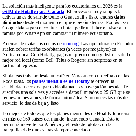
La solución más inteligente para los ecuatorianos en 2026 es la
eSIM de Holafly para Canadá
. El proceso es muy simple: la
activas antes de salir de Quito o Guayaquil y listo, tendrás
datos
ilimitados
desde el momento en que el avión aterriza. Podrás usar
Google Maps para encontrar tu hotel, pedir un Uber o avisar a tu
familia por WhatsApp sin cambiar tu número ecuatoriano.
Además, te evitas los costos de
roaming
. Las operadoras en Ecuador
suelen cobrar tarifas exorbitantes (a veces por megabyte) en
Norteamérica. Con Holafly, pagas un precio único y disfrutas de la
mejor red local (como Bell, Telus o Rogers) sin sorpresas en tu
factura al regresar.
Si planeas trabajar desde un café en Vancouver o un refugio en las
Rocallosas, los
planes mensuales de Holafly
te ofrecen la
estabilidad necesaria para videollamadas y navegación pesada. Te
suscribes una sola vez y accedes a datos ilimitados o 25 GB que se
renuevan mes a mes, de forma automática. Si no necesitas más del
servicio, lo das de baja y listo.
Lo mejor de todo es que los planes mensuales de Hoalfly funcionan
en más de 160 países del mundo, incluyendo Canadá. Esto te
permitirá moverte por América y el resto del globo con la
tranquilidad de que estarás siempre conectado.