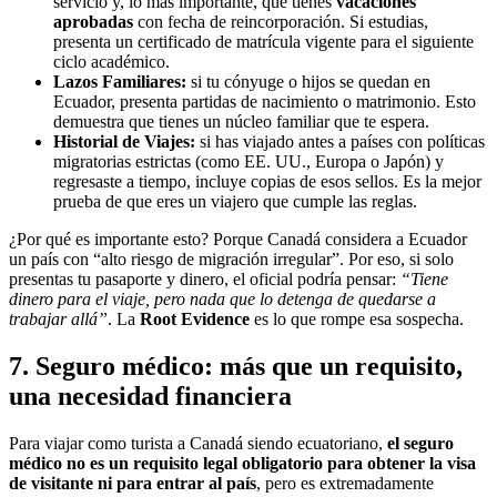
servicio y, lo más importante, que tienes
vacaciones
aprobadas
con fecha de reincorporación. Si estudias,
presenta un certificado de matrícula vigente para el siguiente
ciclo académico.
Lazos Familiares:
si tu cónyuge o hijos se quedan en
Ecuador, presenta partidas de nacimiento o matrimonio. Esto
demuestra que tienes un núcleo familiar que te espera.
Historial de Viajes:
si has viajado antes a países con políticas
migratorias estrictas (como EE. UU., Europa o Japón) y
regresaste a tiempo, incluye copias de esos sellos. Es la mejor
prueba de que eres un viajero que cumple las reglas.
¿Por qué es importante esto? Porque Canadá considera a Ecuador
un país con “alto riesgo de migración irregular”. Por eso, si solo
presentas tu pasaporte y dinero, el oficial podría pensar:
“Tiene
dinero para el viaje, pero nada que lo detenga de quedarse a
trabajar allá”
. La
Root Evidence
es lo que rompe esa sospecha.
7. Seguro médico: más que un requisito,
una necesidad financiera
Para viajar como turista a Canadá siendo ecuatoriano,
el seguro
médico no es un requisito legal obligatorio para obtener la visa
de visitante ni para entrar al país
, pero es extremadamente