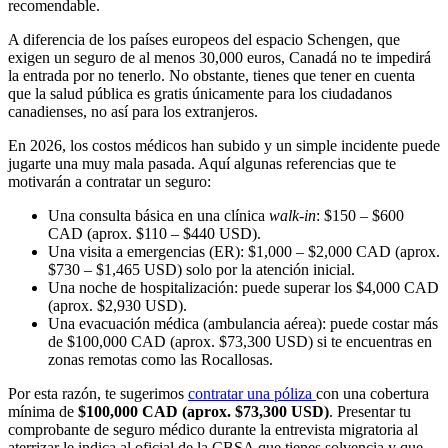
recomendable.
A diferencia de los países europeos del espacio Schengen, que
exigen un seguro de al menos 30,000 euros, Canadá no te impedirá
la entrada por no tenerlo. No obstante, tienes que tener en cuenta
que la salud pública es gratis únicamente para los ciudadanos
canadienses, no así para los extranjeros.
En 2026, los costos médicos han subido y un simple incidente puede
jugarte una muy mala pasada. Aquí algunas referencias que te
motivarán a contratar un seguro:
Una consulta básica en una clínica
walk-in
: $150 – $600
CAD (aprox. $110 – $440 USD).
Una visita a emergencias (ER): $1,000 – $2,000 CAD (aprox.
$730 – $1,465 USD) solo por la atención inicial.
Una noche de hospitalización: puede superar los $4,000 CAD
(aprox. $2,930 USD).
Una evacuación médica (ambulancia aérea): puede costar más
de $100,000 CAD (aprox. $73,300 USD) si te encuentras en
zonas remotas como las Rocallosas.
Por esta razón, te sugerimos
contratar una póliza
con una cobertura
mínima de
$100,000 CAD (aprox. $73,300 USD)
. Presentar tu
comprobante de seguro médico durante la entrevista migratoria al
aterrizar le indica al oficial de la CBSA que tienes solvencia y que