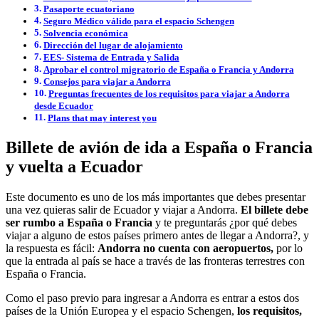
Pasaporte ecuatoriano
Seguro Médico válido para el espacio Schengen
Solvencia económica
Dirección del lugar de alojamiento
EES- Sistema de Entrada y Salida
Aprobar el control migratorio de España o Francia y Andorra
Consejos para viajar a Andorra
Preguntas frecuentes de los requisitos para viajar a Andorra
desde Ecuador
Plans that may interest you
Billete de avión de ida a España o Francia
y vuelta a Ecuador
Este documento es uno de los más importantes que debes presentar
una vez quieras salir de Ecuador y viajar a Andorra.
El billete debe
ser rumbo a España o Francia
y te preguntarás ¿por qué debes
viajar a alguno de estos países primero antes de llegar a Andorra?, y
la respuesta es fácil:
Andorra no cuenta con aeropuertos,
por lo
que la entrada al país se hace a través de las fronteras terrestres con
España o Francia.
Como el paso previo para ingresar a Andorra es entrar a estos dos
países de la Unión Europea y el espacio Schengen,
los requisitos,