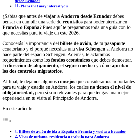
desde Ecuador
Plans that may interest you
¿Sabías que antes de
viajar a Andorra desde Ecuador
debes
pensar en cumplir una serie de
requisitos
para poder aterrizar en
Francia o España
? Pues aquí te preparamos toda una guía con lo
que necesitas para tu viaje en este 2026.
Conocerás la importancia del
billete de avión
, de tu
pasaporte
ecuatoriano y el porqué necesitas una
visa Schengen
si Andorra no
hace parte del espacio Schengen. Además, te aclaramos
requerimientos como los
fondos económicos
que debes demostrar,
la
dirección de alojamiento
, el
seguro médico
y cómo
aprobar
los dos controles migratorios
.
Al final, te dejamos algunos
consejos
que consideramos importantes
para tu viaje y estadía en Andorra, los cuales
no tienen el nivel de
obligatoriedad,
pero sí son relevantes para que tengas una mejor
experiencia en tu visita al Principado de Andorra.
En este artículo
Billete de avión de ida a España o Francia y vuelta a Ecuador
Visas de turismo, residencia o trabajo para Andorra