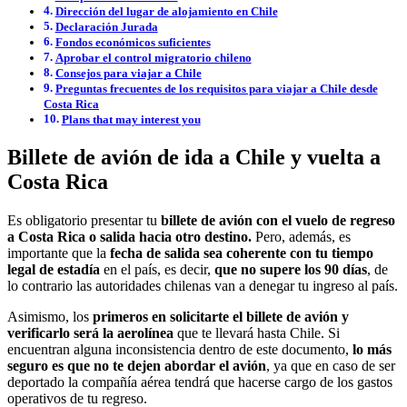
Dirección del lugar de alojamiento en Chile
Declaración Jurada
Fondos económicos suficientes
Aprobar el control migratorio chileno
Consejos para viajar a Chile
Preguntas frecuentes de los requisitos para viajar a Chile desde
Costa Rica
Plans that may interest you
Billete de avión de ida a Chile y vuelta a
Costa Rica
Es obligatorio presentar tu
billete de avión con el vuelo de regreso
a Costa Rica o salida hacia otro destino.
Pero, además, es
importante que la
fecha de salida sea coherente con tu tiempo
legal de estadía
en el país, es decir,
que no supere los 90 días
, de
lo contrario las autoridades chilenas van a denegar tu ingreso al país.
Asimismo, los
primeros en solicitarte el billete de avión y
verificarlo será la aerolínea
que te llevará hasta Chile. Si
encuentran alguna inconsistencia dentro de este documento,
lo más
seguro es que no te dejen abordar el avión
, ya que en caso de ser
deportado la compañía aérea tendrá que hacerse cargo de los gastos
operativos de tu regreso.