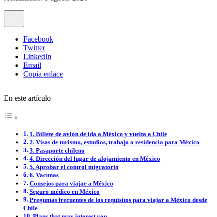
Facebook
Twitter
LinkedIn
Email
Copia enlace
En este artículo
1. Billete de avión de ida a México y vuelta a Chile
2. Visas de turismo, estudios, trabajo o residencia para México
3. Pasaporte chileno
4. Dirección del lugar de alojamiento en México
5. Aprobar el control migratorio
6. Vacunas
Consejos para viajar a México
Seguro médico en México
Preguntas frecuentes de los requisitos para viajar a México desde
Chile
Plans that may interest you