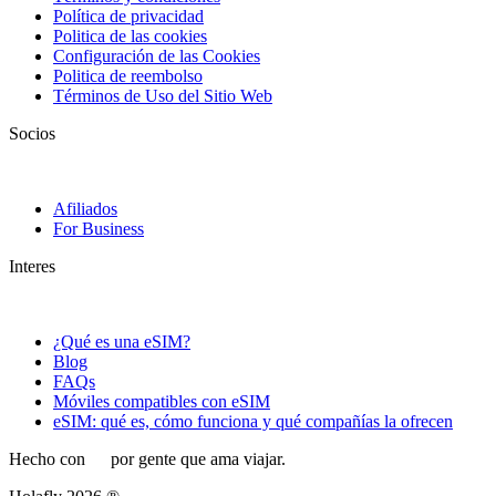
Política de privacidad
Politica de las cookies
Configuración de las Cookies
Politica de reembolso
Términos de Uso del Sitio Web
Socios
Afiliados
For Business
Interes
¿Qué es una eSIM?
Blog
FAQs
Móviles compatibles con eSIM
eSIM: qué es, cómo funciona y qué compañías la ofrecen
Hecho con
por gente que ama viajar.