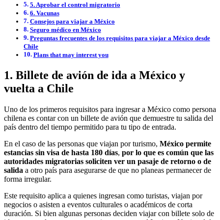
5. Aprobar el control migratorio
6. Vacunas
Consejos para viajar a México
Seguro médico en México
Preguntas frecuentes de los requisitos para viajar a México desde
Chile
Plans that may interest you
1. Billete de avión de ida a México y
vuelta a Chile
Uno de los primeros requisitos para ingresar a México como persona
chilena es contar con un billete de avión que demuestre tu salida del
país dentro del tiempo permitido para tu tipo de entrada.
En el caso de las personas que viajan por turismo,
México permite
estancias sin visa de hasta 180 días
,
por lo que es común que las
autoridades migratorias soliciten ver un pasaje de retorno o de
salida
a otro país para asegurarse de que no planeas permanecer de
forma irregular.
Este requisito aplica a quienes ingresan como turistas, viajan por
negocios o asisten a eventos culturales o académicos de corta
duración. Si bien algunas personas deciden viajar con billete solo de