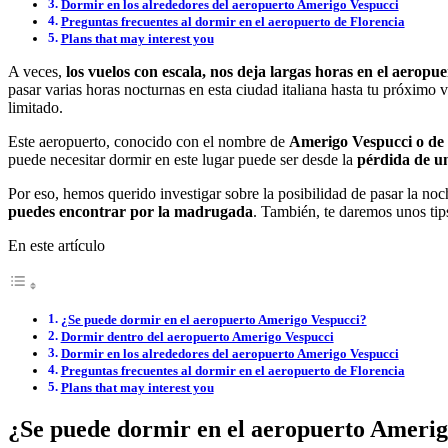
Dormir en los alrededores del aeropuerto Amerigo Vespucci
Preguntas frecuentes al dormir en el aeropuerto de Florencia
Plans that may interest you
A veces,
los vuelos con escala, nos deja largas horas en el aeropu
pasar varias horas nocturnas en esta ciudad italiana hasta tu próximo 
limitado.
Este aeropuerto, conocido con el nombre de
Amerigo Vespucci o de 
puede necesitar dormir en este lugar puede ser desde la
pérdida de un
Por eso, hemos querido investigar sobre la posibilidad de pasar la n
puedes encontrar por la madrugada
. También, te daremos unos tip
En este artículo
¿Se puede dormir en el aeropuerto Amerigo Vespucci?
Dormir dentro del aeropuerto Amerigo Vespucci
Dormir en los alrededores del aeropuerto Amerigo Vespucci
Preguntas frecuentes al dormir en el aeropuerto de Florencia
Plans that may interest you
¿Se puede dormir en el aeropuerto Amerig