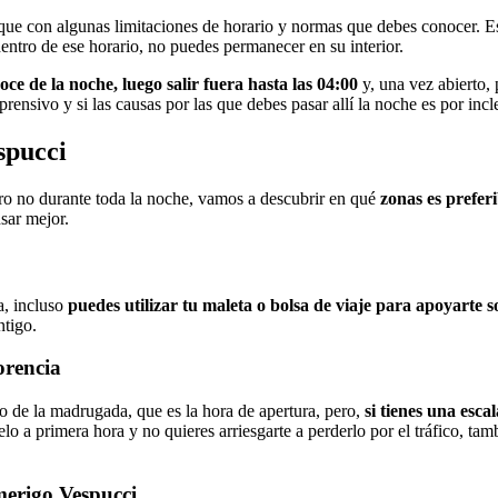
unque con algunas limitaciones de horario y normas que debes conocer. 
entro de ese horario, no puedes permanecer en su interior.
oce de la noche, luego salir fuera hasta las 04:00
y, una vez abierto, 
rensivo y si las causas por las que debes pasar allí la noche es por in
spucci
ro no durante toda la noche, vamos a descubrir en qué
zonas es prefer
sar mejor.
a, incluso
puedes utilizar tu maleta o bolsa de viaje para apoyarte s
ntigo.
orencia
o de la madrugada, que es la hora de apertura, pero,
si tienes una esca
uelo a primera hora y no quieres arriesgarte a perderlo por el tráfico, t
merigo Vespucci