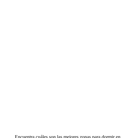
Encuentra cuáles son las mejores zonas para dormir en