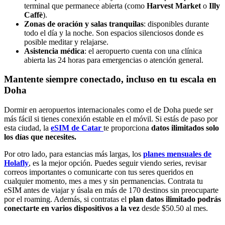
terminal que permanece abierta (como
Harvest Market
o
Illy
Caffè
).
Zonas de oración y salas tranquilas
: disponibles durante
todo el día y la noche. Son espacios silenciosos donde es
posible meditar y relajarse.
Asistencia médica
: el aeropuerto cuenta con una clínica
abierta las 24 horas para emergencias o atención general.
Mantente siempre conectado, incluso en tu escala en
Doha
Dormir en aeropuertos internacionales como el de Doha puede ser
más fácil si tienes conexión estable en el móvil. Si estás de paso por
esta ciudad, la
eSIM de Catar
te proporciona
datos ilimitados solo
los días que necesites.
Por otro lado, para estancias más largas, los
planes mensuales de
Holafly
, es la mejor opción. Puedes seguir viendo series, revisar
correos importantes o comunicarte con tus seres queridos en
cualquier momento, mes a mes y sin permanencias. Contrata tu
eSIM antes de viajar y úsala en más de 170 destinos sin preocuparte
por el roaming. Además, si contratas el
plan datos ilimitado podrás
conectarte en varios dispositivos a la vez
desde $50.50 al mes.