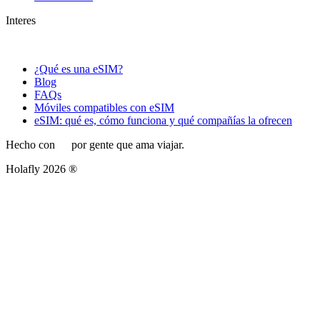
Interes
¿Qué es una eSIM?
Blog
FAQs
Móviles compatibles con eSIM
eSIM: qué es, cómo funciona y qué compañías la ofrecen
Hecho con
por gente que ama viajar.
Holafly 2026 ®