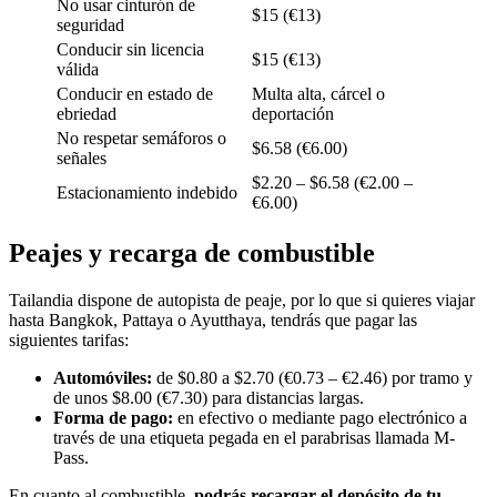
No usar cinturón de
$15 (€13)
seguridad
Conducir sin licencia
$15 (€13)
válida
Conducir en estado de
Multa alta, cárcel o
ebriedad
deportación
No respetar semáforos o
$6.58 (€6.00)
señales
$2.20 – $6.58 (€2.00 –
Estacionamiento indebido
€6.00)
Peajes y recarga de combustible
Tailandia dispone de autopista de peaje, por lo que si quieres viajar
hasta Bangkok, Pattaya o Ayutthaya, tendrás que pagar las
siguientes tarifas:
Automóviles:
de $0.80 a $2.70 (€0.73 – €2.46) por tramo y
de unos $8.00 (€7.30) para distancias largas.
Forma de pago:
en efectivo o mediante pago electrónico a
través de una etiqueta pegada en el parabrisas llamada M-
Pass.
En cuanto al combustible,
podrás recargar el depósito de tu