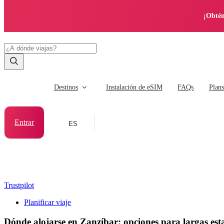
¡Obtén
Destinos
Instalación de eSIM
FAQs
Plan
Entrar
ES
Trustpilot
Planificar viaje
Dónde alojarse en Zanzíbar: opciones para largas est