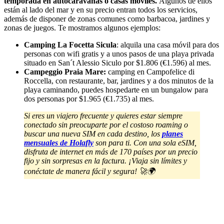
temporada en autocaravanas o casas móviles.
Algunos de ellos
están al lado del mar y en su precio entran todos los servicios,
además de disponer de zonas comunes como barbacoa, jardines y
zonas de juegos. Te mostramos algunos ejemplos:
Camping La Focetta Sicula
: alquila una casa móvil para dos
personas con wifi gratis y a unos pasos de una playa privada
situado en San´t Alessio Siculo por $1.806 (€1.596) al mes.
Campeggio Praia Mare:
camping en Campofelice di
Roccella, con restaurante, bar, jardines y a dos minutos de la
playa caminando, puedes hospedarte en un bungalow para
dos personas por $1.965 (€1.735) al mes.
Si eres un viajero frecuente y quieres estar siempre
conectado sin preocuparte por el costoso roaming o
buscar una nueva SIM en cada destino, los
planes
mensuales de Holafly
son para ti. Con una sola eSIM,
disfruta de internet en más de 170 países por un precio
fijo y sin sorpresas en la factura. ¡Viaja sin límites y
conéctate de manera fácil y segura! 🚀🌍