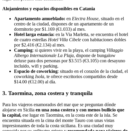
Alojamientos y espacios disponibles en Catania
Apartamento amueblado:
en
Electra House
, situado en el
centro de la ciudad, dispones de un apartamento de un
dormitorio por $1.169 (€1.033) al mes.
Hotel larga estancia:
en la Via Marletta, se encuentra el hotel
de cuatro estrellas
Hotel Villa Cibele
con habitaciones dobles
por $2.416 (€2.134) al mes.
Camping
: si quieres vivir en la playa, el camping
Villaggio
Albergo Internazionale La Plaja
, dispone de bungalow
deluxe para dos personas por $3.515 (€3.105) con desayuno
incluido, wifi y parking.
Espacio de coworking
: situado en el corazón de la ciudad, el
coworking
Isola
, te ofrece escritorios compartidos desde
$14.00 (€12.00) al día.
3. Taormina, zona costera y tranquila
Para los viajeros enamorados del mar que se preguntan dónde
alojarse en Sicilia
en una zona costera y con menos bullicio que
la capital,
ese lugar en Taormina, en la costa este de la isla. Se
encuentra situada en la cima del monte Tauro con unas vistas
impresionantes de toda la costa siciliana. Es una ciudad muy
conocida por su anfiteatro griego y
recomendada para viajeros de