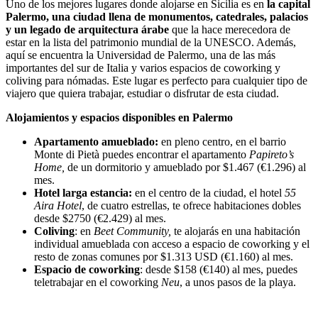
Uno de los mejores lugares donde alojarse en Sicilia es en
la capital
Palermo, una ciudad llena de monumentos, catedrales, palacios
y un legado de arquitectura árabe
que la hace merecedora de
estar en la lista del patrimonio mundial de la UNESCO. Además,
aquí se encuentra la Universidad de Palermo, una de las más
importantes del sur de Italia y varios espacios de coworking y
coliving para nómadas. Este lugar es perfecto para cualquier tipo de
viajero que quiera trabajar, estudiar o disfrutar de esta ciudad.
Alojamientos y espacios disponibles en Palermo
Apartamento amueblado:
en pleno centro, en el barrio
Monte di Pietà puedes encontrar el apartamento
Papireto’s
Home,
de un dormitorio y amueblado por $1.467 (€1.296) al
mes.
Hotel larga estancia:
en el centro de la ciudad, el hotel
55
Aira Hotel
, de cuatro estrellas, te ofrece habitaciones dobles
desde $2750 (€2.429) al mes.
Coliving
: en
Beet Community,
te alojarás en una habitación
individual amueblada con acceso a espacio de coworking y el
resto de zonas comunes por $1.313 USD (€1.160) al mes.
Espacio de coworking
: desde $158 (€140) al mes, puedes
teletrabajar en el coworking
Neu
, a unos pasos de la playa.