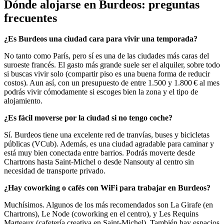
Dónde alojarse en Burdeos: preguntas
frecuentes
¿Es Burdeos una ciudad cara para vivir una temporada?
No tanto como París, pero sí es una de las ciudades más caras del
suroeste francés. El gasto más grande suele ser el alquiler, sobre todo
si buscas vivir solo (compartir piso es una buena forma de reducir
costos). Aun así, con un presupuesto de entre 1.500 y 1.800 € al mes
podrás vivir cómodamente si escoges bien la zona y el tipo de
alojamiento.
¿Es fácil moverse por la ciudad si no tengo coche?
Sí. Burdeos tiene una excelente red de tranvías, buses y bicicletas
públicas (VCub). Además, es una ciudad agradable para caminar y
está muy bien conectada entre barrios. Podrás moverte desde
Chartrons hasta Saint-Michel o desde Nansouty al centro sin
necesidad de transporte privado.
¿Hay coworking o cafés con WiFi para trabajar en Burdeos?
Muchísimos. Algunos de los más recomendados son La Girafe (en
Chartrons), Le Node (coworking en el centro), y Les Requins
Marteaux (cafetería creativa en Saint-Michel). También hay espacios