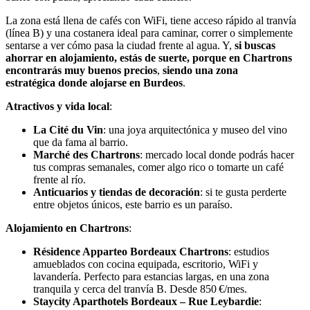
La zona está llena de cafés con WiFi, tiene acceso rápido al tranvía
(línea B) y una costanera ideal para caminar, correr o simplemente
sentarse a ver cómo pasa la ciudad frente al agua. Y,
si buscas
ahorrar en alojamiento, estás de suerte, porque en Chartrons
encontrarás muy buenos precios
,
siendo una zona
estratégica
donde alojarse en Burdeos
.
Atractivos y vida local
:
La Cité du Vin
: una joya arquitectónica y museo del vino
que da fama al barrio.
Marché des Chartrons
: mercado local donde podrás hacer
tus compras semanales, comer algo rico o tomarte un café
frente al río.
Anticuarios y tiendas de decoración
: si te gusta perderte
entre objetos únicos, este barrio es un paraíso.
Alojamiento en Chartrons
:
Résidence Apparteo Bordeaux Chartrons
: estudios
amueblados con cocina equipada, escritorio, WiFi y
lavandería. Perfecto para estancias largas, en una zona
tranquila y cerca del tranvía B. Desde 850 €/mes.
Staycity Aparthotels Bordeaux – Rue Leybardie
: