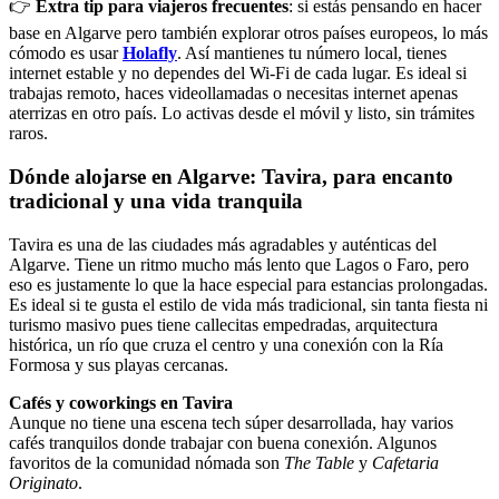
👉
Extra tip para viajeros frecuentes
: si estás pensando en hacer
base en Algarve pero también explorar otros países europeos, lo más
cómodo es usar
Holafly
. Así mantienes tu número local, tienes
internet estable y no dependes del Wi-Fi de cada lugar. Es ideal si
trabajas remoto, haces videollamadas o necesitas internet apenas
aterrizas en otro país. Lo activas desde el móvil y listo, sin trámites
raros.
Dónde alojarse en Algarve: Tavira, para encanto
tradicional y una vida tranquila
Tavira es una de las ciudades más agradables y auténticas del
Algarve. Tiene un ritmo mucho más lento que Lagos o Faro, pero
eso es justamente lo que la hace especial para estancias prolongadas.
Es ideal si te gusta el estilo de vida más tradicional, sin tanta fiesta ni
turismo masivo pues tiene callecitas empedradas, arquitectura
histórica, un río que cruza el centro y una conexión con la Ría
Formosa y sus playas cercanas.
Cafés y coworkings en Tavira
Aunque no tiene una escena tech súper desarrollada, hay varios
cafés tranquilos donde trabajar con buena conexión. Algunos
favoritos de la comunidad nómada son
The Table
y
Cafetaria
Originato
.