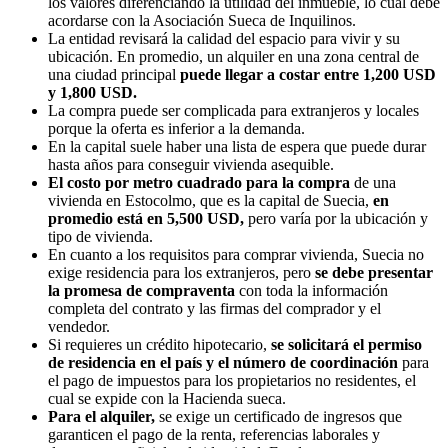
los valores diferenciando la utilidad del inmueble, lo cual debe
acordarse con la Asociación Sueca de Inquilinos.
La entidad revisará la calidad del espacio para vivir y su
ubicación. En promedio, un alquiler en una zona central de
una ciudad principal
puede llegar a costar entre 1,200 USD
y 1,800 USD.
La compra puede ser complicada para extranjeros y locales
porque la oferta es inferior a la demanda.
En la capital suele haber una lista de espera que puede durar
hasta años para conseguir vivienda asequible.
El costo por metro cuadrado para la compra
de una
vivienda en Estocolmo, que es la capital de Suecia,
en
promedio está en 5,500 USD,
pero varía por la ubicación y
tipo de vivienda.
En cuanto a los requisitos para comprar vivienda, Suecia no
exige residencia para los extranjeros, pero
se debe presentar
la promesa de compraventa
con toda la información
completa del contrato y las firmas del comprador y el
vendedor.
Si requieres un crédito hipotecario,
se solicitará el permiso
de residencia en el país y el número de coordinación
para
el pago de impuestos para los propietarios no residentes, el
cual se expide con la Hacienda sueca.
Para el alquiler,
se exige un certificado de ingresos que
garanticen el pago de la renta, referencias laborales y