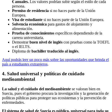
€ anuales.
Los valores podrían subir según el estilo de cada
persona.
Permiso de residencia
si no haces parte de la Unión
Europea.
Visa de estudiante
si no haces parte de la Unión Europea.
Solvencia económica
para gastos de alojamiento y
alimentación.
Prueba de conocimientos
específicos dependiendo de la
carrera universitaria.
Demostrar
buen nivel de inglés
con pruebas como la TOEFL
o el IELTS.
Diploma de
bachiller traducido al inglés
.
Aquí podrás leer un poco más sobre las oportunidades que brinda el
país a estudiantes extranjeros
.
4. Salud universal y políticas de cuidado
medioambiental
La salud y el cuidado del medioambiente
se valoran bien en
Suecia, pues el gobierno procura la investigación y la generación de
políticas públicas para proteger sus ecosistemas y la prevención de
enfermedades.
El sistema de salud de Suecia es público, universal para toda su