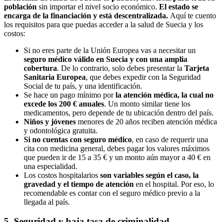
población
sin importar el nivel socio económico.
El estado se
encarga de la financiación y está descentralizada.
Aquí te cuento
los requisitos para que puedas acceder a la salud de Suecia y los
costos:
Si no eres parte de la Unión Europea vas a necesitar un
seguro médico válido en Suecia y con una amplia
cobertura
. De lo contrario, solo debes presentar la
Tarjeta
Sanitaria Europea
, que debes expedir con la Seguridad
Social de tu país, y una identificación.
Se hace un pago mínimo por
la atención médica, la cual no
excede los 200 € anuales
. Un monto similar tiene los
medicamentos, pero depende de tu ubicación dentro del país.
Niños y jóvenes
menores de 20 años reciben atención médica
y odontológica gratuita.
Si no cuentas con seguro médico
, en caso de requerir una
cita con medicina general, debes pagar los valores máximos
que pueden ir de 15 a 35 € y un monto aún mayor a 40 € en
una especialidad.
Los costos hospitalarios
son variables según el caso, la
gravedad y el tiempo de atención
en el hospital. Por eso, lo
recomendable es contar con el seguro médico previo a la
llegada al país.
5. Seguridad y baja tasa de criminalidad