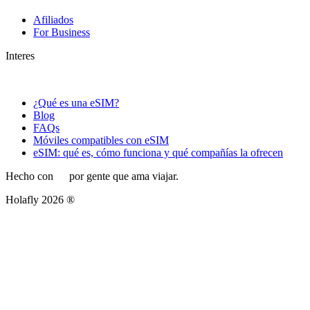
Afiliados
For Business
Interes
¿Qué es una eSIM?
Blog
FAQs
Móviles compatibles con eSIM
eSIM: qué es, cómo funciona y qué compañías la ofrecen
Hecho con
por gente que ama viajar.
Holafly 2026 ®